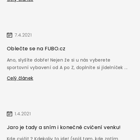
7.4.2021
Oblečte se na FUBO.cz
Ano, slyšíte dobře! Nejen že si u nás vyberete
sportovní vybavení od A po Z, doplníte si jídelníček ...
Celý článek
1.4.2021
Jaro je tady a sním i konečně cvičení venku!
Kde cvičit ? Kdekoliv to jde! (spíš tam, kde zatím