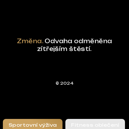
Powered by Curator.io
Změna.
Odvaha odměněna
zítřejším štěstí.
© 2024
Sportovní výživa
Fitness oblečení