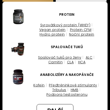
PROTEIN
Syrovátkový protein (WHEY)
Vegan protein
Protein CFM
Hydro protein
Noční protein
SPALOVAČE TUKŮ
Spalovač tuků pro ženy
ALC
Carnitin
CLA
HCA
ANABOLIZÉRY A NAKOPÁVAČE
Kofein
Předtréninkové stimulanty
Tribulus
HMB
Podpora testosteronu