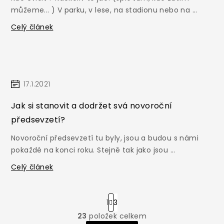
můžeme... ) V parku, v lese, na stadionu nebo na ...
Celý článek
17.1.2021
Jak si stanovit a dodržet svá novoroční
předsevzetí?
Novoroční předsevzetí tu byly, jsou a budou s námi
pokaždé na konci roku. Stejně tak jako jsou ...
Celý článek
S
1
3
t
r
23
položek celkem
O
á