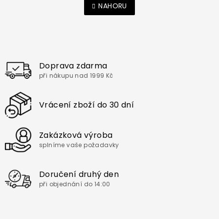
v
NAHORU
n
l
k
o
á
v
d
á
a
n
c
í
í
Doprava zdarma
p
při nákupu nad 1999 Kč
r
v
k
Vrácení zboží do 30 dní
y
v
ý
Zakázková výroba
p
i
splníme vaše požadavky
s
u
Doručení druhý den
při objednání do 14:00