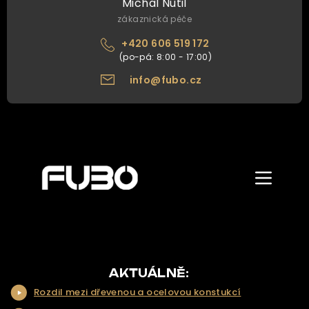
Michal Nutil
zákaznická péče
+420 606 519 172
info@fubo.cz
Zobrazit/skr
menu
ÚVOD
O NÁS
NAŠE NABÍDKA
AKTUÁLNĚ:
Rozdil mezi dřevenou a ocelovou konstukcí
NAŠE SLUŽBY