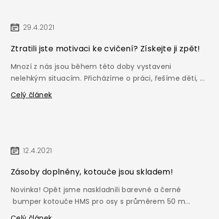
29.4.2021
Ztratili jste motivaci ke cvičení? Získejte ji zpět!
Mnozí z nás jsou během této doby vystaveni
nelehkým situacím. Přicházíme o práci, řešíme děti, ...
Celý článek
12.4.2021
Zásoby doplněny, kotouče jsou skladem!
Novinka! Opět jsme naskladnili barevné a černé
bumper kotouče HMS pro osy s průměrem 50 m...
Celý článek