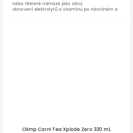
nebo tělesné námaze jako zdroj
obnovení elektrolytů a vitamínu po náročném a
vyčerpávajícím tréninku. Měl by se stát
nezbytnou součástí pitného režimu, zejména
při...
Olimp Carni Tea Xplode Zero 330 ml,