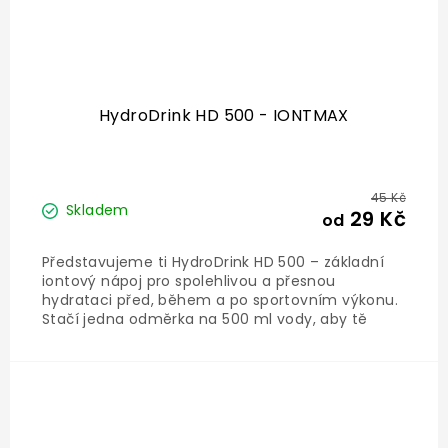
HydroDrink HD 500 - IONTMAX
45 Kč
Skladem
29 Kč
od
Představujeme ti HydroDrink HD 500 – základní
iontový nápoj pro spolehlivou a přesnou
hydrataci před, během a po sportovním výkonu.
Stačí jedna odměrka na 500 ml vody, aby tě
nápoj udržel hydratovaného s optimálním
množstvím elektrolytů, včetně sodíku, draslíku,
hořčíku a vápníku....