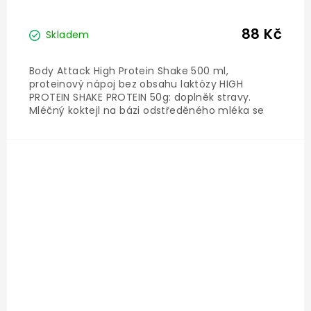
88 Kč
Skladem
Body Attack High Protein Shake 500 ml,
proteinový nápoj bez obsahu laktózy HIGH
PROTEIN SHAKE PROTEIN 50g: doplněk stravy.
Mléčný koktejl na bázi odstředěného mléka se
sušenou mléčnou bílkovinou. Bez obsahu laktózy!
Se sladidly. Ošetřeno vysokou teplotou (UHT). V
porovnání s ostatními podobnými...