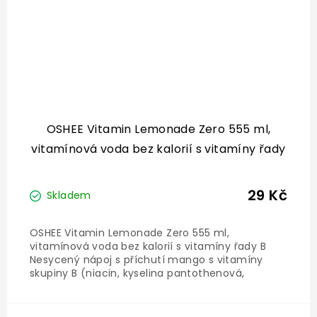
OSHEE Vitamin Lemonade Zero 555 ml,
vitamínová voda bez kalorií s vitamíny řady
B
29 Kč
Skladem
OSHEE Vitamin Lemonade Zero 555 ml,
vitamínová voda bez kalorií s vitamíny řady B
Nesycený nápoj s příchutí mango s vitamíny
skupiny B (niacin, kyselina pantothenová,
vitamín B6, kyselina listová, biotin, vitamín B12).
Bez konzervantů. Skladování: Skladujte na
suchém a chladném místě. Chraňte...