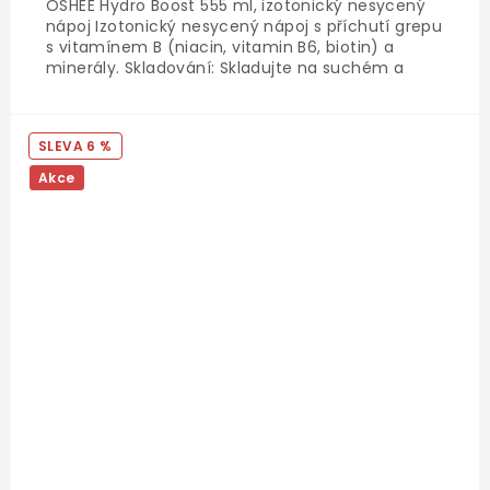
OSHEE Hydro Boost 555 ml, izotonický nesycený
nápoj Izotonický nesycený nápoj s příchutí grepu
s vitamínem B (niacin, vitamin B6, biotin) a
minerály. Skladování: Skladujte na suchém a
chladném místě. Chraňte před působením
slunečních paprsků. Po otevření skladujte v
ledničce a...
6 %
Akce