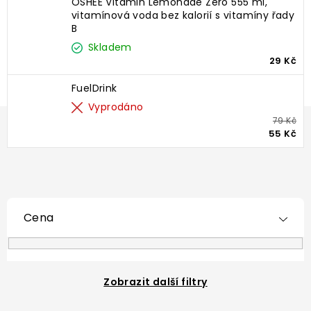
OSHEE Vitamin Lemonade Zero 555 ml,
vitamínová voda bez kalorií s vitamíny řady
B
Skladem
29 Kč
FuelDrink
Vyprodáno
79 Kč
55 Kč
Cena
Zobrazit další filtry