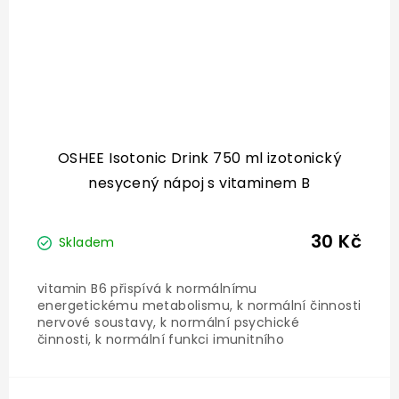
OSHEE Isotonic Drink 750 ml izotonický
nesycený nápoj s vitaminem B
30 Kč
Skladem
vitamin B6 přispívá k normálnímu
energetickému metabolismu, k normální činnosti
nervové soustavy, k normální psychické
činnosti, k normální funkci imunitního
systému, ke snížení míry únavy a vyčerpání
biotin přispívá k normální činnosti nervové
soustavy, k normální...