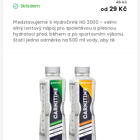
45 Kč
Skladem
29 Kč
od
Představujeme ti HydroDrink HD 2000 – velmi
silný iontový nápoj pro spolehlivou a přesnou
hydrataci před, během a po sportovním výkonu.
Stačí jedna odměrka na 500 ml vody, aby tě
nápoj udržel hydratovaného s optimálním
množstvím elektrolytů, včetně sodíku, draslíku,
hořčíku a vápníku....