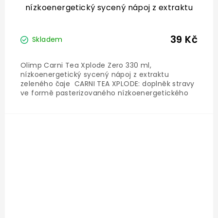
nízkoenergetický sycený nápoj z extraktu
zeleného čaje
39 Kč
Skladem
Olimp Carni Tea Xplode Zero 330 ml,
nízkoenergetický sycený nápoj z extraktu
zeleného čaje CARNI TEA XPLODE: doplněk stravy
ve formě pasterizovaného nízkoenergetického
syceného nápoje obsahujícího extrakt zeleného
čaje – Matchy, dále L-karnitin, taurin, N-acetyl-L-
tyrosin, přírodní kofein,...