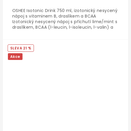
OSHEE Isotonic Drink 750 ml, izotonický nesycený
nápoj s vitaminem B, draslíkem a BCAA
Izotonický nesycený nápoj s příchutí lime/mint s
draslíkem, BCAA (l-leucin, l-isoleucin, l-valin) a
vitamínem B (niacin, vitamin B6,
biotin). Skladování: Skladujte na suchém a
chladném místě. Chraňte...
21 %
Akce