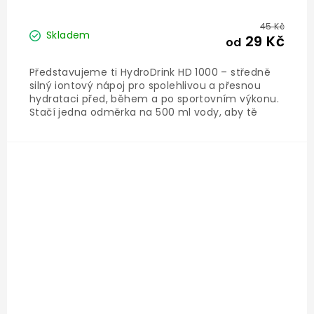
45 Kč
Skladem
29 Kč
od
Představujeme ti HydroDrink HD 1000 – středně
silný iontový nápoj pro spolehlivou a přesnou
hydrataci před, během a po sportovním výkonu.
Stačí jedna odměrka na 500 ml vody, aby tě
nápoj udržel hydratovaného s optimálním
množstvím elektrolytů, včetně sodíku, draslíku,
hořčíku a vápníku....