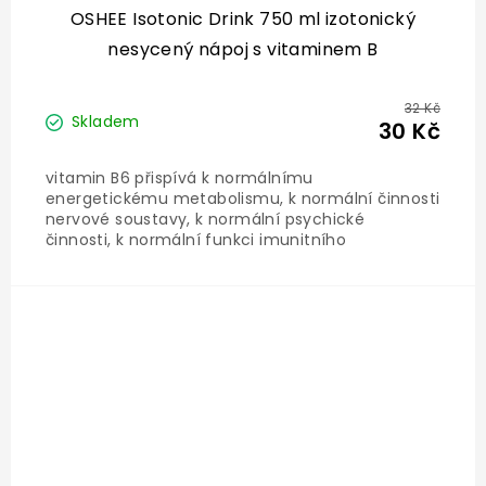
OSHEE Isotonic Drink 750 ml izotonický
nesycený nápoj s vitaminem B
32 Kč
Skladem
30 Kč
vitamin B6 přispívá k normálnímu
energetickému metabolismu, k normální činnosti
nervové soustavy, k normální psychické
činnosti, k normální funkci imunitního
systému, ke snížení míry únavy a vyčerpání
biotin přispívá k normální činnosti nervové
soustavy, k normální...