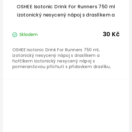
OSHEE Isotonic Drink For Runners 750 ml
izotonický nesycený nápoj s draslíkem a
hořčíkem
30 Kč
Skladem
OSHEE Isotonic Drink For Runners 750 ml,
izotonický nesycený nápoj s draslíkem a
hořčíkem Izotonický nesycený nápoj s
pomerančovou příchutí s přídavkem draslíku,
hořčíku a vitamínů (niacin, vitamin B6,
biotin). Skladování: Skladujte na suchém a
chladném místě. Chraňte před působením...