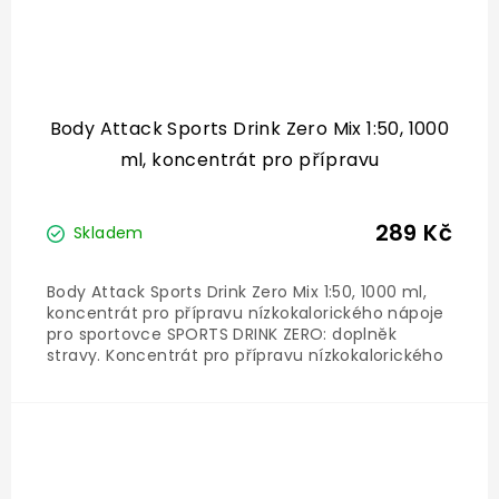
Body Attack Sports Drink Zero Mix 1:50, 1000
ml, koncentrát pro přípravu
nízkokalorického nápoje
289 Kč
Skladem
Body Attack Sports Drink Zero Mix 1:50, 1000 ml,
koncentrát pro přípravu nízkokalorického nápoje
pro sportovce SPORTS DRINK ZERO: doplněk
stravy. Koncentrát pro přípravu nízkokalorického
nápoje pro sportovce. S cukrem a sladidly.
Obsahuje vitamínB6, vitamínB3, hořčík a L-
karnitin. Doplněk...