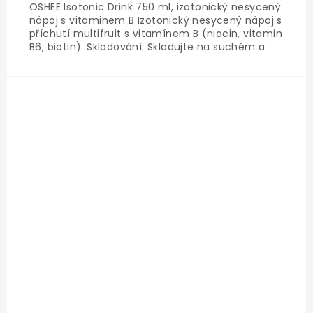
OSHEE Isotonic Drink 750 ml, izotonický nesycený
nápoj s vitaminem B Izotonický nesycený nápoj s
příchutí multifruit s vitamínem B (niacin, vitamin
B6, biotin). Skladování: Skladujte na suchém a
chladném místě. Chraňte před působením
slunečních paprsků. Po otevření skladujte v
ledničce...