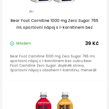
Průměrné
hodnocení
produktu
Bear Foot Carnitine 1000 mg Zero Sugar 765
je
ml, sportovní nápoj s l-karnitinem bez
5,0
z
cukru
5
hvězdiček.
39 Kč
Skladem
Bear Foot Carnitine 1000 mg Zero Sugar 765 ml,
sportovní nápoj s l-karnitinem bez cukru Bear
Foot Carnitine Zero Sugar: doplněk stravy.
Sportovní nápoj s obsahem l-karnitinu, meneráli
a vitamínem D3. Se sladidly. Doplněk
nenahrazuje vyváženou a různorodou stravu,
která je pro správné...