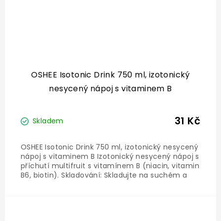
OSHEE Isotonic Drink 750 ml, izotonický
nesycený nápoj s vitaminem B
31 Kč
Skladem
OSHEE Isotonic Drink 750 ml, izotonický nesycený
nápoj s vitaminem B Izotonický nesycený nápoj s
příchutí multifruit s vitamínem B (niacin, vitamin
B6, biotin). Skladování: Skladujte na suchém a
chladném místě. Chraňte před působením
slunečních paprsků. Po otevření skladujte v
ledničce...