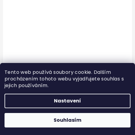
Tento web používá soubory cookie. Dalším
procházením tohoto webu vyjadřujete souhlas s
jejich používáním.
Nastavení
OSHEE Vitamin Lemonade Zero 555 ml,
vitamínová voda bez kalorií s vitamíny řady
B
Souhlasím
29 Kč
Skladem