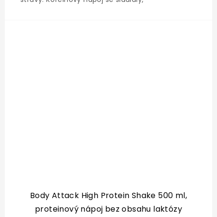
aminokyselinami a vitamíny řady B. Obsahuje
vysoké množství
kofeinu (32mg/100ml). Vitamín...
Body Attack High Protein Shake 500 ml,
proteinový nápoj bez obsahu laktózy