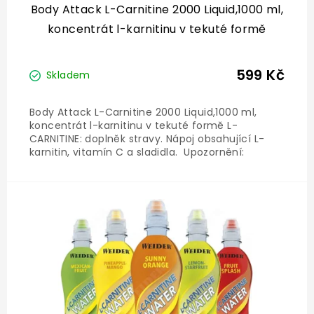
Body Attack L-Carnitine 2000 Liquid,1000 ml,
koncentrát l-karnitinu v tekuté formě
599 Kč
Skladem
Body Attack L-Carnitine 2000 Liquid,1000 ml,
koncentrát l-karnitinu v tekuté formě L-
CARNITINE: doplněk stravy. Nápoj obsahující L-
karnitin, vitamín C a sladidla. Upozornění:
doplněk nenahrazuje vyváženou a různorodou
stravu, která je pro správné fungování
organismu nezbytně důležitá....