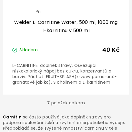
Průměrné
hodnocení
produktu
Weider L-Carnitine Water, 500 ml, 1000 mg
je
l-karnitinu v 500 ml
5,0
z
5
hvězdiček.
40 Kč
Skladem
L-CARNITINE: doplněk stravy. Osvěžující
nízkokalorický nápoj bez cukru, konzervantů a
barviv. Příchuť: FRUIT-SPLASH(krvavý pomeranč-
granátové jablko). S cholinem a L-karnitinem
(1.000mg/ láhev).
7
položek celkem
O
v
l
Carnitin
se často používá jako doplněk stravy pro
á
podporu spalování tuků a zvýšení energetického výdeje.
d
Předpokládá se, že zvýšené množství carnitinu v těle