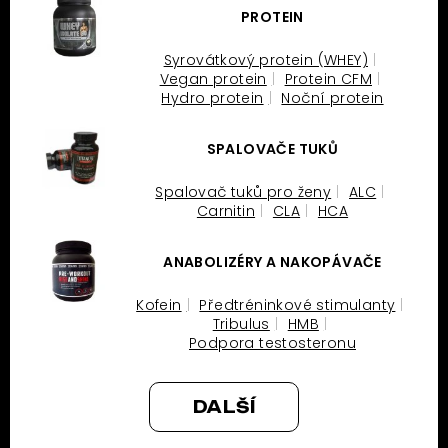
PROTEIN
Syrovátkový protein (WHEY)
Vegan protein
Protein CFM
Hydro protein
Noční protein
SPALOVAČE TUKŮ
Spalovač tuků pro ženy
ALC
Carnitin
CLA
HCA
ANABOLIZÉRY A NAKOPÁVAČE
Kofein
Předtréninkové stimulanty
Tribulus
HMB
Podpora testosteronu
DALŠÍ