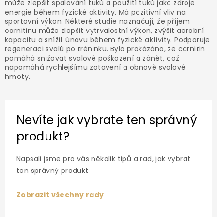
a
může zlepšit spalování tuků a použití tuků jako zdroje
c
energie během fyzické aktivity. Má pozitivní vliv na
í
sportovní výkon. Některé studie naznačují, že příjem
p
carnitinu může zlepšit vytrvalostní výkon, zvýšit aerobní
r
kapacitu a snížit únavu během fyzické aktivity. Podporuje
v
regeneraci svalů po tréninku. Bylo prokázáno, že carnitin
k
pomáhá snižovat svalové poškození a zánět, což
y
napomáhá rychlejšímu zotavení a obnově svalové
v
hmoty.
ý
p
i
s
Nevíte jak vybrate ten správný
u
produkt?
Napsali jsme pro vás několik tipů a rad, jak vybrat
ten správný produkt
Zobrazit všechny rady