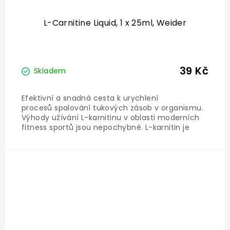
L-Carnitine Liquid, 1 x 25ml, Weider
39 Kč
Skladem
Efektivní a snadná cesta k urychlení
procesů spalování tukových zásob v organismu.
Výhody užívání L-karnitinu v oblasti moderních
fitness sportů jsou nepochybné. L-karnitin je
substance, která se podobá aminokyselinám a
hraje klíčovou roli v průběhu metabolických
procesů. Tuky může organismus...