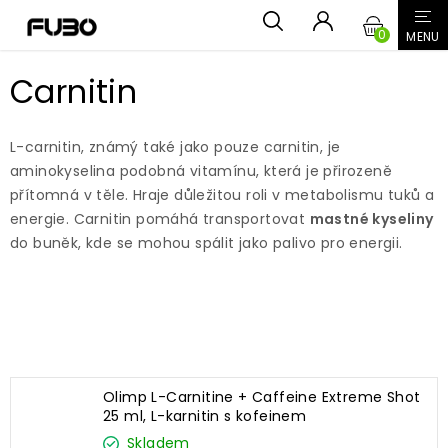
Přejít
NÁKUPN
na
obsah
KOŠÍK
Carnitin
L-carnitin, známý také jako pouze carnitin, je
aminokyselina podobná vitamínu, která je přirozeně
přítomná v těle. Hraje důležitou roli v metabolismu tuků a
energie. Carnitin pomáhá transportovat
mastné kyseliny
do buněk, kde se mohou spálit jako palivo pro energii.
Nejprodávanější
Olimp L-Carnitine + Caffeine Extreme Shot
25 ml, L-karnitin s kofeinem
Skladem