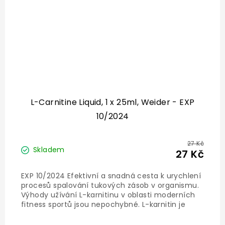
L-Carnitine Liquid, 1 x 25ml, Weider - EXP
10/2024
27 Kč
Skladem
27 Kč
EXP 10/2024 Efektivní a snadná cesta k urychlení
procesů spalování tukových zásob v organismu.
Výhody užívání L-karnitinu v oblasti moderních
fitness sportů jsou nepochybné. L-karnitin je
substance, která se podobá aminokyselinám a
hraje klíčovou roli v průběhu metabolických...