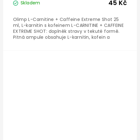
45 Kč
Skladem
Olimp L-Carnitine + Caffeine Extreme Shot 25
ml, L-karnitin s kofeinem L-CARNITINE + CAFFEINE
EXTREME SHOT: doplněk stravy v tekuté formě.
Pitná ampule obsahuje L-karnitin, kofein a
vitamín B6. Se sladidly. Produkt je vhodný i pro
vegany a vegetariány. Vitamín B6: přispívá...