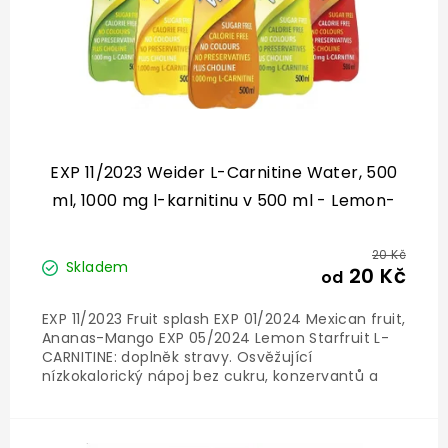
EXP 11/2023 Weider L-Carnitine Water, 500
ml, 1000 mg l-karnitinu v 500 ml - Lemon-
starfruit
20 Kč
Skladem
20 Kč
od
EXP 11/2023 Fruit splash EXP 01/2024 Mexican fruit,
Ananas-Mango EXP 05/2024 Lemon Starfruit L-
CARNITINE: doplněk stravy. Osvěžující
nízkokalorický nápoj bez cukru, konzervantů a
barviv. Příchuť: FRUIT-SPLASH(krvavý pomeranč-
granátové jablko). S cholinem a L-karnitinem
(1.000mg/ láhev).