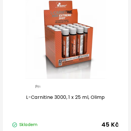
Průměrné
hodnocení
produktu
L-Carnitine 3000, 1 x 25 ml, Olimp
je
5,0
z
5
hvězdiček.
45 Kč
Skladem