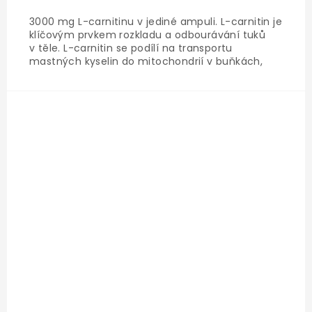
3000 mg L-carnitinu v jediné ampuli. L-carnitin je
klíčovým prvkem rozkladu a odbourávání tuků
v těle. L-carnitin se podílí na transportu
mastných kyselin do mitochondrií v buňkách,
kde se z nich uvolňuje energie. Účinek L-carnitinu
je navíc...