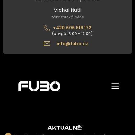
Michal Nutil
zákaznická péče
+420 606 519 172
info@fubo.cz
Zobrazit/skr
menu
ÚVOD
O NÁS
NAŠE NABÍDKA
AKTUÁLNĚ: