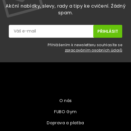
Akční nabídky, slevy, rady a tipy ke cvičení. Žádný
spam.
Přihlášením k newsletteru souhlasíte se
zpracováním osobních údajů
Z
á
p
a
Vše o nákupu
t
í
O nás
FUBO Gym
Doprava a platba