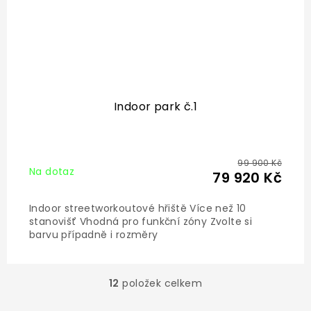
Indoor park č.1
99 900 Kč
Na dotaz
79 920 Kč
Indoor streetworkoutové hřiště Více než 10
stanovišť Vhodná pro funkční zóny Zvolte si
barvu případně i rozměry
12
položek celkem
O
v