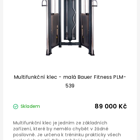
p
r
o
d
u
k
t
ů
Multifunkční klec - malá Bauer Fitness PLM-
539
89 000 Kč
Skladem
Multifunkční klec je jedním ze základních
zařízení, které by nemělo chybět v žádné
posilovně. Je určena k tréninku prakticky všech