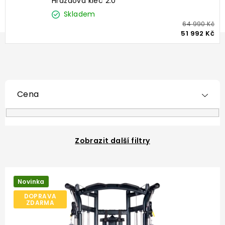
Hrazdová klec 2.0
Skladem
64 990 Kč
51 992 Kč
Cena
Zobrazit další filtry
V
ý
Novinka
p
DOPRAVA
i
ZDARMA
s