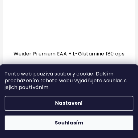
Weider Premium EAA + L-Glutamine 180 cps
Tento web používá soubory cookie. Dalším
procházením tohoto webu vyjadřujete souhlas s
619 Kč
Skladem
jejich používáním.
Weider Premium EAA + L-Glutamine 180 cps,
Nastavení
esenciální aminokyseliny s l-glutaminem a
rostlinnými extrakty PREMIUM EAA + L-GLUTAMINE:
doplněk stravy. Polykací kapsle s esenciálními
Souhlasím
aminokyselinami s L-glutaminem, L-alanyl-L-
glutaminem a rostlinnými extrakty. Doplněk
nenahrazuje vyváženou...