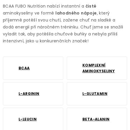
BCAA FUBO Nutrition nabízí instantní a
čisté
aminokyseliny ve formě
lahodného
nápoje
, který
příjemně potěší svou chutí, zažene chuť na sladké a
dodá energii při náročném tréninku. Chuť jsme se snažili
vyladit tak, aby potěšila chuťové buňky a nebyla příliš
intenzivní, jako u konkurenčních značek!
KOMPLEXNÍ
BCAA
AMINOKYSELINY
L-ARGININ
L-GLUTAMIN
L-LEUCIN
BETA-ALANIN