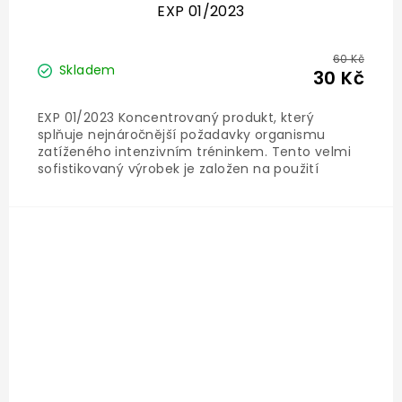
EXP 01/2023
60 Kč
Skladem
30 Kč
EXP 01/2023 Koncentrovaný produkt, který
splňuje nejnáročnější požadavky organismu
zatíženého intenzivním tréninkem. Tento velmi
sofistikovaný výrobek je založen na použití
vysoce kvalitních zdrojových surovin, které
bezprostředně po použití pronikají do krve a
následně do svalové tkáně. Každá...