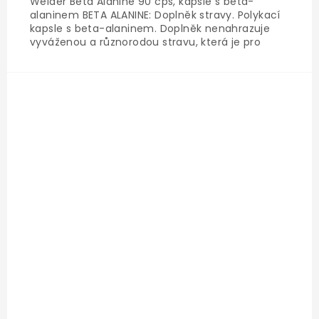
Weider Beta Alanine 90 cps, kapsle s beta-
alaninem BETA ALANINE: Doplněk stravy. Polykací
kapsle s beta-alaninem. Doplněk nenahrazuje
vyváženou a různorodou stravu, která je pro
správné fungování organismu nezbytně důležitá.
Doporučená denní dávka: 4 kapsle, dobře
zapijte...