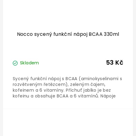
Nocco sycený funkční nápoj BCAA 330ml
53 Kč
Skladem
Sycený funkční nápoj s BCAA (aminokyselinami s
rozvětveným řetězcem), zeleným čajem,
kofeinem a 6 vitamíny. Příchuť jablko je bez
kofeinu a obsahuje BCAA a 6 vitamínů. Nápoje
jsou v plechovkách a neobsahují cukr, jsou
slazeny sukralózou. Drink je obohacen o vitamíny
B6, D, B12, niacin, kyselinu...