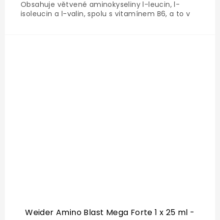
Obsahuje větvené aminokyseliny l-leucin, l-
isoleucin a l-valin, spolu s vitamínem B6, a to v
optimálním poměru 2:1:1. Zde 5 g BCAA v jedné
porci. Je vhodná pro aktivní sportovce, zejména
osoby provozující...
Weider Amino Blast Mega Forte 1 x 25 ml -