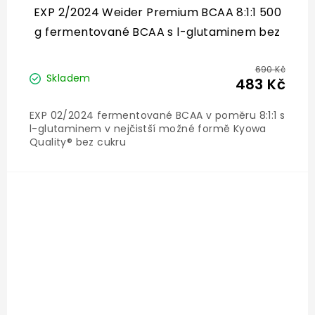
EXP 2/2024 Weider Premium BCAA 8:1:1 500
g fermentované BCAA s l-glutaminem bez
cukru
690 Kč
Skladem
483 Kč
EXP 02/2024 fermentované BCAA v poměru 8:1:1 s
l-glutaminem v nejčistší možné formě Kyowa
Quality® bez cukru