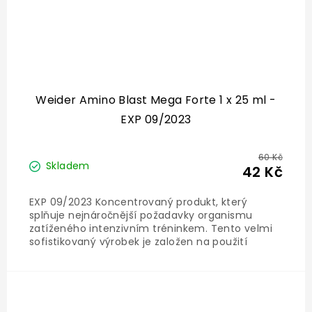
Weider Amino Blast Mega Forte 1 x 25 ml -
EXP 09/2023
60 Kč
Skladem
42 Kč
EXP 09/2023 Koncentrovaný produkt, který
splňuje nejnáročnější požadavky organismu
zatíženého intenzivním tréninkem. Tento velmi
sofistikovaný výrobek je založen na použití
vysoce kvalitních zdrojových surovin, které
bezprostředně po použití pronikají do krve a
následně do svalové tkáně. Každá...