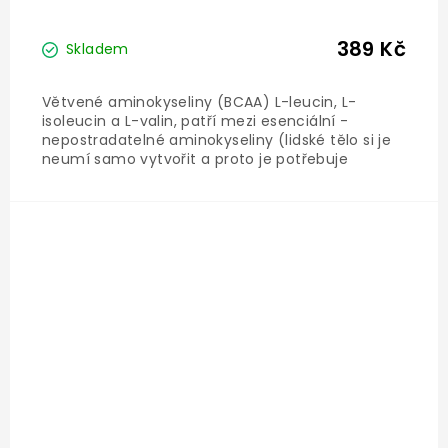
389 Kč
Skladem
Větvené aminokyseliny (BCAA) L-leucin, L-
isoleucin a L-valin, patří mezi esenciální -
nepostradatelné aminokyseliny (lidské tělo si je
neumí samo vytvořit a proto je potřebuje
přijímat ve stravě / doplňcích výživy). V průběhu
sportovního výkonu, ať už aerobního nebo
anaerobního, dochází ke...