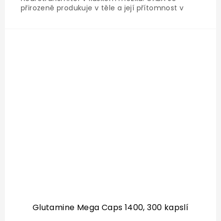
přirozeně produkuje v těle a její přítomnost v
centrálním nervovém systému může pomoci
podpořit relaxaci a zmírnit nervové napětí.
Glutamine Mega Caps 1400, 300 kapslí