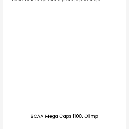
přijímat ve stravě / doplňcích výživy). V průběhu
sportovního výkonu, ať už aerobního nebo
anaerobního, dochází ke...
BCAA Mega Caps 1100, Olimp