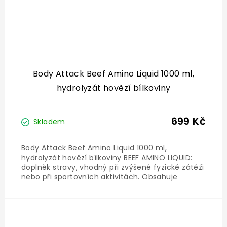
Body Attack Beef Amino Liquid 1000 ml,
hydrolyzát hovězí bílkoviny
699 Kč
Skladem
Body Attack Beef Amino Liquid 1000 ml,
hydrolyzát hovězí bílkoviny BEEF AMINO LIQUID:
doplněk stravy, vhodný při zvýšené fyzické zátěži
nebo při sportovních aktivitách. Obsahuje
vysoce kvalitní hydrolyzát hovězí bílkoviny, se
snadno dostupnými peptidy (díky enzymatické
výrobě). Peptidy jsou...