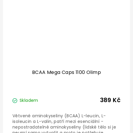
BCAA Mega Caps 1100 Olimp
389 Kč
Skladem
Větvené aminokyseliny (BCAA) L-leucin, L-
isoleucin a L-valin, patří mezi esenciální -
nepostradatelné aminokyseliny (lidské tělo si je
neumí samo vytvořit a proto je potřebuje