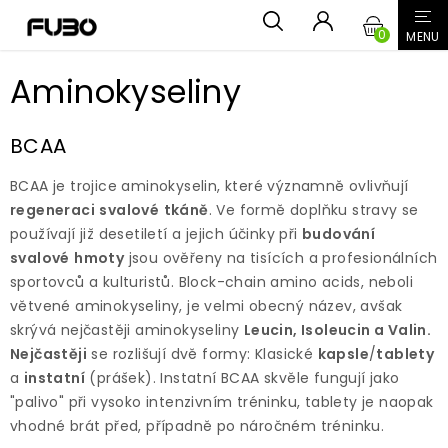
Přejít
NÁKUPN
na
obsah
KOŠÍK
Aminokyseliny
BCAA
BCAA je trojice aminokyselin, které významně ovlivňují
regeneraci
svalové
tkáně
. Ve formě doplňku stravy se
používají již desetiletí a jejich účinky při
budování
svalové
hmoty
jsou ověřeny na tisících a profesionálních
sportovců a kulturistů.
Block-chain amino acids, neboli
větvené aminokyseliny, je velmi obecný název, avšak
skrývá nejčastěji aminokyseliny
Leucin, Isoleucin a Valin.
Nejčastěji
se rozlišují dvě formy: Klasické
kapsle
/
tablety
a
instatní
(prášek). Instatní BCAA skvěle fungují jako
"palivo" při vysoko intenzivním tréninku, tablety je naopak
vhodné brát před, případně po náročném tréninku.