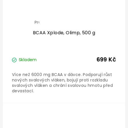
Průměrné
hodnocení
produktu
BCAA Xplode, Olimp, 500 g
je
5,0
z
5
hvězdiček.
699 Kč
Skladem
Více než 6000 mg BCAA v dávce. Podporují růst
nových svalových vláken, bojují proti rozkladu
svalových vláken a chrání svalovou hmotu před
devastací.