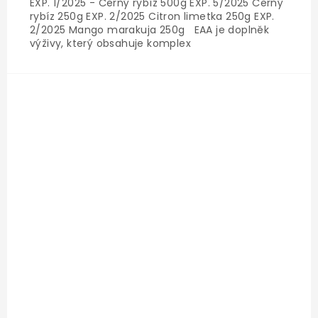
EXP. 1/2025 - Černý rybíz 500g EXP. 5/2025 Černý
rybíz 250g EXP. 2/2025 Citron limetka 250g EXP.
2/2025 Mango marakuja 250g EAA je doplněk
výživy, který obsahuje komplex
esenciálních aminokyselin, včetně BCAA. Jde o
látky, které si lidské tělo nedokáže...