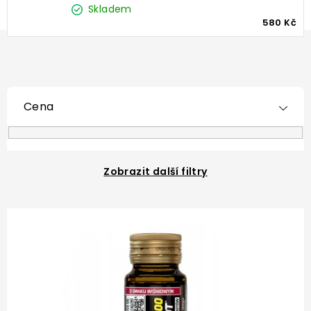
Skladem
580 Kč
Cena
Zobrazit další filtry
V
ý
p
i
s
p
r