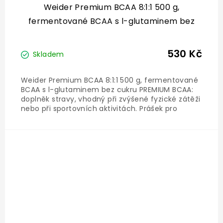
Weider Premium BCAA 8:1:1 500 g,
fermentované BCAA s l-glutaminem bez
cukru
530 Kč
Skladem
Weider Premium BCAA 8:1:1 500 g, fermentované
BCAA s l-glutaminem bez cukru PREMIUM BCAA:
doplněk stravy, vhodný při zvýšené fyzické zátěži
nebo při sportovních aktivitách. Prášek pro
umíchání nápoje s aminokyselinami a
vitamínem B6. Se sladidly. Vitamín B6: přispívá
k normálnímu...