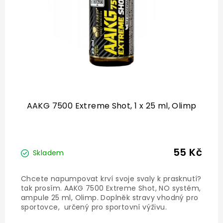
o
d
u
k
t
ů
AAKG 7500 Extreme Shot, 1 x 25 ml, Olimp
55 Kč
Skladem
Chcete napumpovat krví svoje svaly k prasknutí?
tak prosím. AAKG 7500 Extreme Shot, NO systém,
ampule 25 ml, Olimp . Doplněk stravy vhodný pro
sportovce, určený pro sportovní výživu .