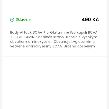
490 Kč
Skladem
Body Attack BCAA + L-Glutamine 180 kapslí BCAA
+ L-GLUTAMINE: doplněk stravy. Kapsle s vysokým
obsahem aminokyselin. Obsahuje L-glutamin a
větvené aminokyseliny BCAA. Určeno dospělým
sportovcům. Doplněk nenahrazuje vyváženou a
různorodou stravu, která je pro správné
fungování organismu...