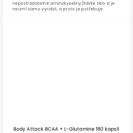
nepostradatelné aminokyseliny(lidské tělo si je
neumí samo vyrobit, a proto je potřebuje
přijímat ve stravě / doplňcích výživy) a tvoří
třetinu svalových bílkovin.
Body Attack BCAA + L-Glutamine 180 kapslí