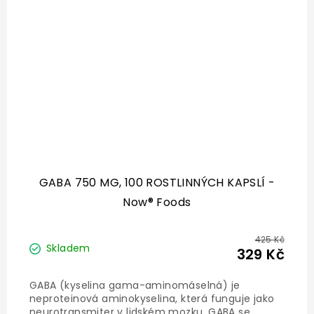
GABA 750 MG, 100 ROSTLINNÝCH KAPSLÍ -
Now® Foods
425 Kč
Skladem
329 Kč
GABA (kyselina gama-aminomáselná) je
neproteinová aminokyselina, která funguje jako
neurotransmiter v lidském mozku. GABA se