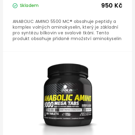
950 Kč
Skladem
ANABOLIC AMINO 5500 MC® obsahuje peptidy a
komplex volných aminokyselin, který je základní
pro syntézu bílkovin ve svalové tkáni. Tento
produkt obsahuje přidané množství aminokyselin
s rozvětveným řetězcem BCAA (L-leucin, L-valin,
L-isoleucin) a...