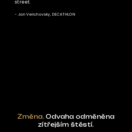
street.
- Jan Velichovsky, DECATHLON
Ze světa FUBO
Powered by Curator.io
Změna.
Odvaha odměněna
zítřejším štěstí.