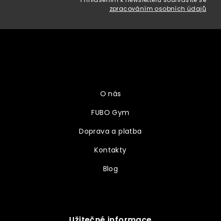
zpracováním osobních údajů
Z
á
p
a
Vše o nákupu
t
í
O nás
FUBO Gym
Doprava a platba
Kontakty
Blog
Užitečné informace