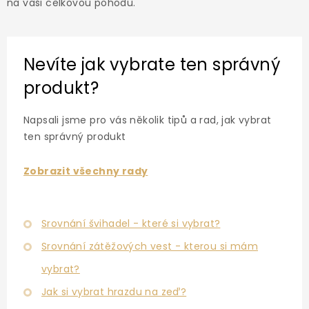
v
na vaši celkovou pohodu.
k
y
v
ý
Nevíte jak vybrate ten správný
p
i
produkt?
s
u
Napsali jsme pro vás několik tipů a rad, jak vybrat
ten správný produkt
Zobrazit všechny rady
Srovnání švihadel - které si vybrat?
Srovnání zátěžových vest - kterou si mám
vybrat?
Jak si vybrat hrazdu na zeď?