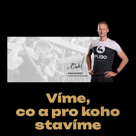
E-SHOP
Víme,
co a pro koho
stavíme