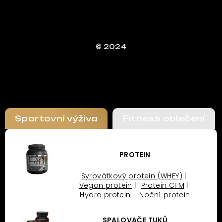
© 2024
Sportovní výživa
Fitness oblečení
PROTEIN
Syrovátkový protein (WHEY)
Vegan protein
Protein CFM
Hydro protein
Noční protein
SPALOVAČE TUKŮ