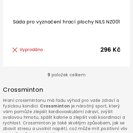
Sada pro vyznačení hrací plochy NILS NZ001
296 Kč
Vyprodáno
9
položek celkem
O
v
l
Crossminton
á
d
Hraní crossmintonu má řadu výhod pro vaše zdraví a
a
fyzickou kondici.
Crossminton
je náročný sport, který
c
vám pomůže zlepšit kardiovaskulární zdraví, zvýšit
í
svalovou hmotu, spálit kalorie a zlepšit vaši koordinaci a
p
rychlost. Crossminton je také skvělým způsobem, jak se
r
zbavit stresu a uvolnit napětí, což může mít pozitivní vliv