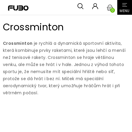
Přejít
NÁKUPN
na
obsah
KOŠÍK
Crossminton
Crossminton
je rychlá a dynamická sportovní aktivita,
která kombinuje prvky raketami, které jsou lehčí a menší
než tenisové rakety. Crossminton se hraje většinou
venku, ale může se hrát i v hale. Jednou z výhod tohoto
sportu je, že nemusíte mít speciální hřiště nebo síť,
protože se dá hrát i bez ní. Míček má speciální
aerodynamický tvar, který umožňuje hráčům hrát i při
větrném počasí.
Nejprodávanější