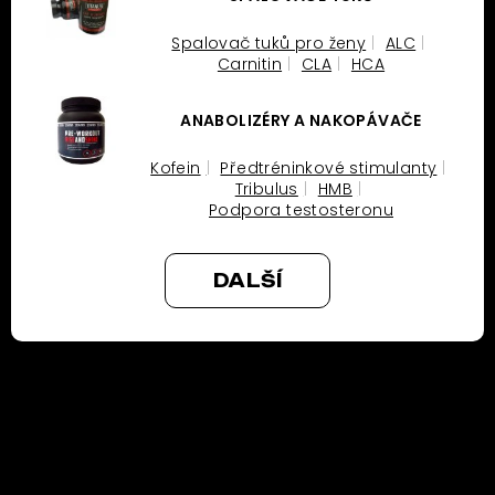
Spalovač tuků pro ženy
ALC
Carnitin
CLA
HCA
ANABOLIZÉRY A NAKOPÁVAČE
Kofein
Předtréninkové stimulanty
Tribulus
HMB
Podpora testosteronu
DALŠÍ