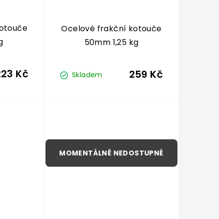
kotouče
Ocelové frakční kotouče
g
50mm 1,25 kg
223 Kč
259 Kč
Skladem