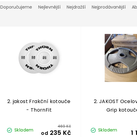
Ř
a
Doporučujeme
Nejlevnější
Nejdražší
Nejprodávanější
A
e
n
V
ý
p
p
o
s
d
p
u
k
o
d
ů
u
k
2. jakost Frakční kotouče
2. JAKOST Ocelov
ů
- ThornFit
Grip kotouč
469 Kč
Skladem
Skladem
235 Kč
1 
od