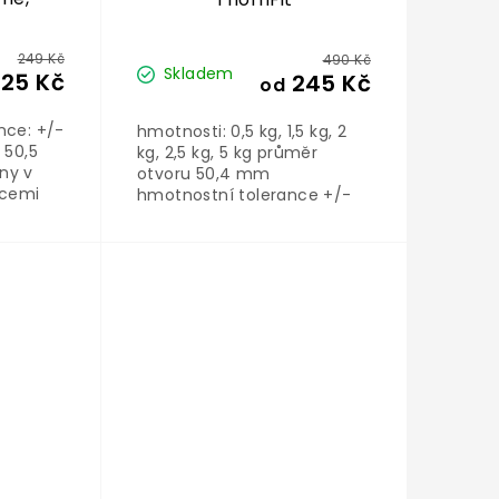
249 Kč
490 Kč
Skladem
25 Kč
245 Kč
od
nce: +/-
hmotnosti: 0,5 kg, 1,5 kg, 2
 50,5
kg, 2,5 kg, 5 kg průměr
ny v
otvoru 50,4 mm
acemi
hmotnostní tolerance +/-
írání,
10 g cena za kus
it-