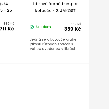
jské
Librové černé bumper
5 - 25
kotouče - 2. JAKOST
889 Kč
449 Kč
Skladem
711 Kč
359 Kč
Jedná se o kotouče druhé
jakosti různých značek s
váhou uvedenou v librách.