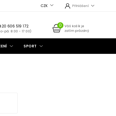
CZK
Přihlášení
420 606 519 172
NÁKUPNÍ
Váš košík je
zatím prázdný
KOŠÍK
ENÍ
SPORT