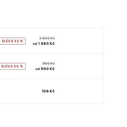
2 509 Kč
32 %
1 690 Kč
od
890 Kč
34 %
590 Kč
od
106 Kč