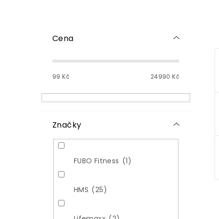
P
o
Cena
s
t
r
99
Kč
24990
Kč
a
n
n
í
p
Značky
a
n
e
FUBO Fitness
1
l
HMS
25
Lifemaxx
2