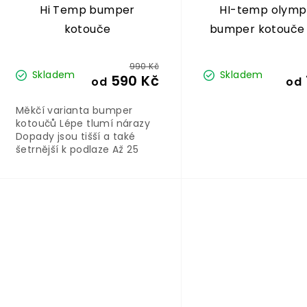
Hi Temp bumper
HI-temp olympi
kotouče
bumper kotouče 
kg, HMS
990 Kč
Skladem
Skladem
590 Kč
od
od
Měkčí varianta bumper
kotoučů Lépe tlumí nárazy
Dopady jsou tišší a také
šetrnější k podlaze Až 25
000 dopadů