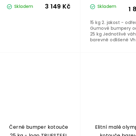
3 149 Kč
Skladem
Skladem
1 
15 kg 2. jakost - odř
Gumové bumpery od
25 kg Jednotlivé váh
barevně odlišené V
pro olympijské osy s
průměrem 50 mm U
cena je za 1 kus
Černé bumper kotouče
Elitní malé olym
25 kg - logo TRUESTEEL
kotouče barev