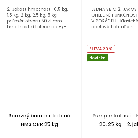
2. Jakost hmotnosti: 0,5 kg,
JEDNÁ SE O 2. JAKOS
1,5 kg, 2 kg, 2,5 kg, 5 kg
OHLEDNĚ FUNKČNOSTI
průměr otvoru 50,4 mm
V POŘÁDKU Klasick
hmotnostní tolerance +/-
ocelové kotouče s
10 g cena za kus
praktickými úchopy 
snadné přenášení, z
a nakládání na činku
20 %
Novinka
Barevný bumper kotouč
Bumper kotouče 5, 
HMS CBR 25 kg
20, 25 kg - 2. j