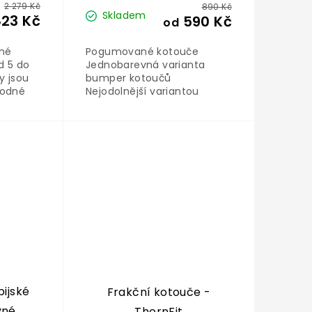
2 279 Kč
890 Kč
Skladem
823 Kč
590 Kč
od
ené
Pogumované kotouče
 5 do
Jednobarevná varianta
y jsou
bumper kotoučů
hodné
Nejodolnější variantou
závaží na činky Zvládnou až
vedená
25 000 dopadů Vhodné pro
crossfit a vzpírání
pijské
Frakční kotouče -
né,
ThornFit