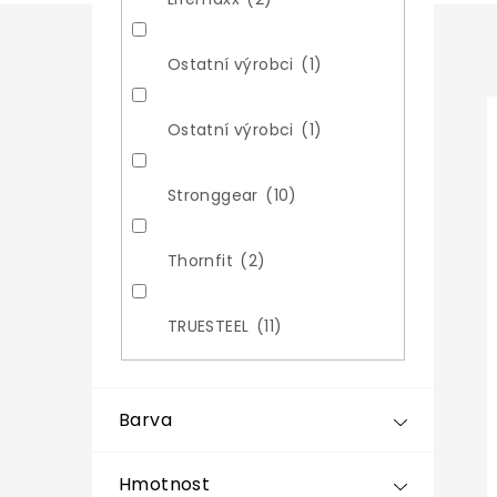
z
Ostatní výrobci
1
í
Ostatní výrobci
1
r
i
Stronggear
10
r
Thornfit
2
t
TRUESTEEL
11
t
Barva
Hmotnost