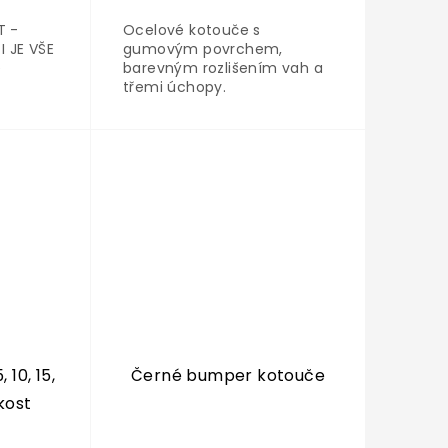
T -
Ocelové kotouče s
 JE VŠE
gumovým povrchem,
é
barevným rozlišením vah a
třemi úchopy.
pro
vedání
10, 15,
Černé bumper kotouče
akost