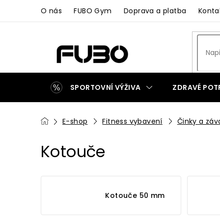
Přejít
O nás
FUBO Gym
Doprava a platba
Konta
na
obsah
SPORTOVNÍ VÝŽIVA
ZDRAVÉ POT
ZAKÁZKOVÁ VÝROBA
Domů
E-shop
Fitness vybavení
Činky a záv
Kotouče
Kotouče 50 mm