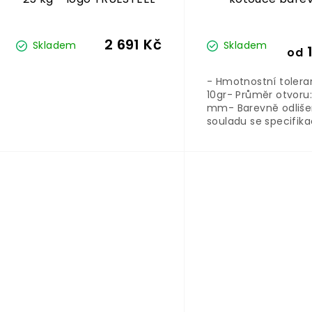
Crossmaxx
2 691 Kč
Skladem
Skladem
1
od
- Hmotnostní tolera
10gr- Průměr otvoru:
mm- Barevně odliše
souladu se specifik
IWF- Vhodné pro vzp
powerlifting a CrossF
Cena je za kus