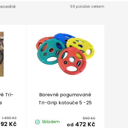
becedně
55
položek celkem
é Tri-
Barevné pogumované
e
Tri-Grip kotouče 5 -25
kg
1 490 Kč
590 Kč
Skladem
192 Kč
472 Kč
od