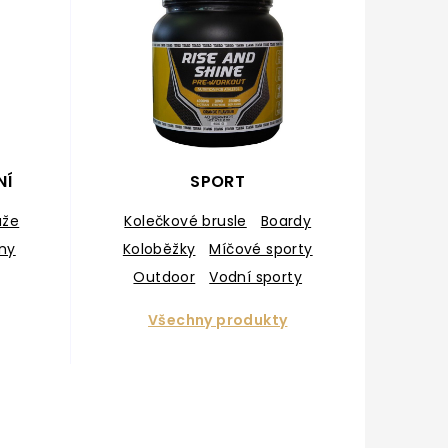
NÍ
SPORT
uže
Kolečkové brusle
Boardy
eny
Koloběžky
Míčové sporty
Outdoor
Vodní sporty
Zimní brusle
Všechny produkty