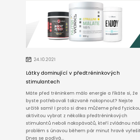
24.10.2021
Látky dominující v předtréninkových
stimulantech
Máte před tréninkem málo energie a říkáte si, že
byste potřebovali takzvaně nakopnout? Nejste
určitě sami! I proto si dnes můžeme před fyzicko
aktivitou vybrat z několika předtréninkových
stimulantů neboli nakopávačů, kteří zvládnou ná
problém s únavou během pár minut hravě vyřešit
Dnes se podívá...