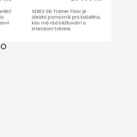
deální
XEBEX Ski Trainer Floor je
XEBEX 
do
ideální pomocník pro každého,
Wall j
zivní
kdo má rád běžkování a
každéh
intenzivní trénink.
běžkov
BO