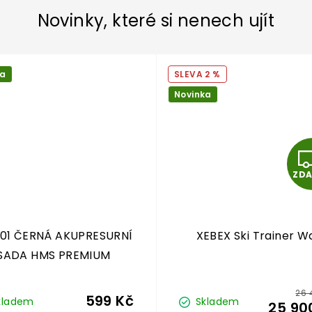
Novinky, které si nenech ujít
ka
2 %
Novinka
ZD
01 ČERNÁ AKUPRESURNÍ
XEBEX Ski Trainer Wa
SADA HMS PREMIUM
26 
599 Kč
kladem
Skladem
25 90