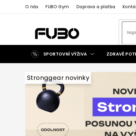
Přejít
O nás
FUBO Gym
Doprava a platba
Konta
na
obsah
SPORTOVNÍ VÝŽIVA
ZDRAVÉ POT
ZAKÁZKOVÁ VÝROBA
Stronggear novinky