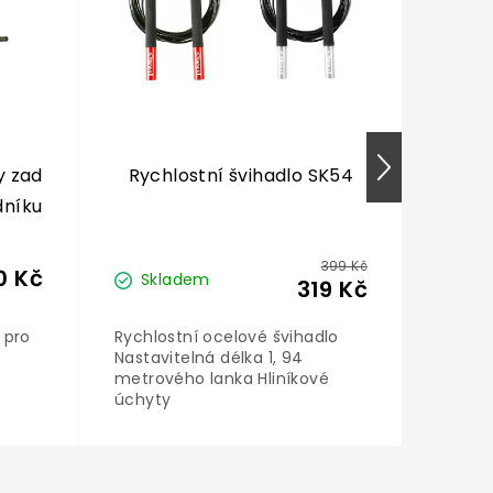
y zad
Rychlostní švihadlo SK54
AKM0
dníku
S
399 Kč
0 Kč
Skladem
Sk
319 Kč
j pro
Rychlostní ocelové švihadlo
Akupre
Nastavitelná délka 1, 94
Premi
metrového lanka Hliníkové
úchyty
o od
ího