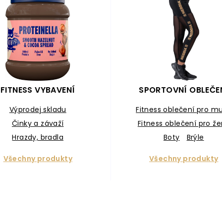
FITNESS VYBAVENÍ
SPORTOVNÍ OBLEČE
Výprodej skladu
Fitness oblečení pro m
Činky a závaží
Fitness oblečení pro ž
Hrazdy, bradla
Boty
Brýle
Zátěžové vesty
Všechny produkty
Všechny produkty
Odporové gumy
statní fitness vybavení
Masážní pomůcky
Bojové sporty
Workoutová hřiště