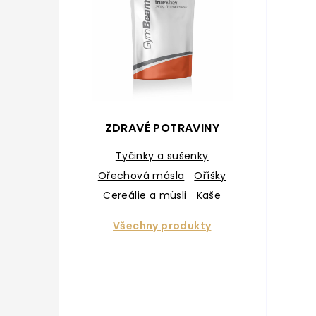
ZDRAVÉ POTRAVINY
Tyčinky a sušenky
Ořechová másla
Oříšky
Cereálie a müsli
Kaše
Sušené ovoce
Všechny produkty
Superpotraviny
Ochucovadla a toppingy
O
Palačinky
Trvanlivé potraviny
Čokolády
Zelený čaj