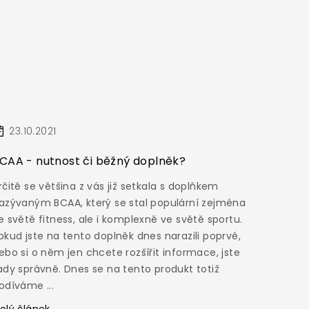
23.10.2021
CAA - nutnost či běžný doplněk?
rčitě se většina z vás již setkala s doplňkem
azývaným BCAA, který se stal populární zejména
e světě fitness, ale i komplexně ve světě sportu.
okud jste na tento doplněk dnes narazili poprvé,
ebo si o něm jen chcete rozšířit informace, jste
ady správně. Dnes se na tento produkt totiž
odíváme ...
elý článek