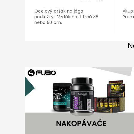
on Gymu
Ocelový držák na jóga
Akup
podložky. Vzdálenost trnů 38
Pre
vhodný
nebo 50 cm.
ky.
N