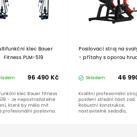
ltifunkční klec Bauer
Posilovací stroj na sval
Fitness PLM-519
- přítahy s oporou hru
- Row PLM-406
96 490 Kč
46 99
kladem
Skladem
funkční klec Bauer Fitness
Kvalitní profesionální stro
519 - Je nepostradatelné
posílení střední části zad.
ení, které by měla mít
Robustní konstrukce,
 profesionální posilovna.
nastavitelné sedadlo,
ožena z 2 stanovišť, které
informační štítek - vše c
í k procvičení svalů
profesionálního posilovac
íku, zad, ramen, břicha a
stroje čekáte.
.