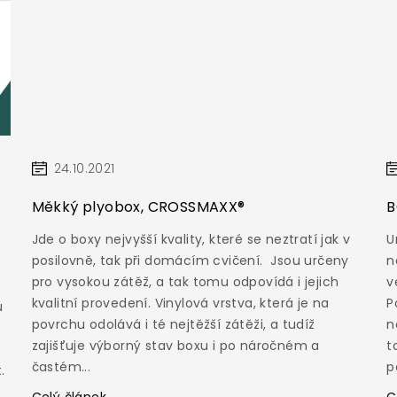
24.10.2021
Měkký plyobox, CROSSMAXX®
B
Jde o boxy nejvyšší kvality, které se neztratí jak v
U
posilovně, tak při domácím cvičení. Jsou určeny
n
pro vysokou zátěž, a tak tomu odpovídá i jejich
v
kvalitní provedení. Vinylová vrstva, která je na
P
u
povrchu odolává i té nejtěžší zátěži, a tudíž
n
zajišťuje výborný stav boxu i po náročném a
t
š
častém...
p
.
Celý článek
C