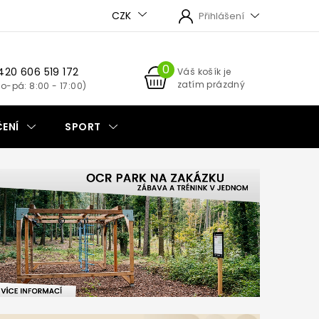
CZK
Přihlášení
420 606 519 172
NÁKUPNÍ
Váš košík je
zatím prázdný
KOŠÍK
ENÍ
SPORT