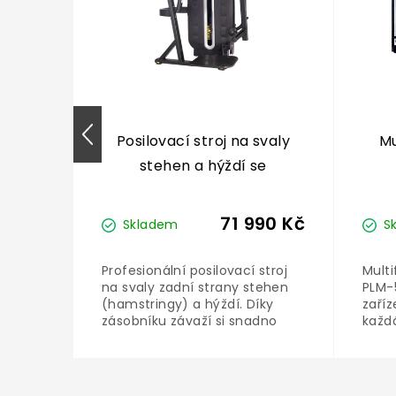
ání
Posilovací stroj na svaly
Mu
stehen a hýždí se
zásobníkem Bauer Fitness
PLM-644
219 Kč
71 990 Kč
Skladem
S
10 Kč
ko pro
Profesionální posilovací stroj
Multi
la 18
na svaly zadní strany stehen
PLM-
 jádra
(hamstringy) a hýždí. Díky
zaříz
zásobníku závaží si snadno
každá
navolíte požadovanou
Je sl
hmotnost závaží.
slouž
hrudn
paží