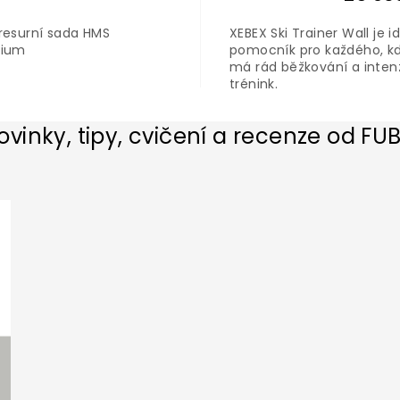
resurní sada HMS
XEBEX Ski Trainer Wall je i
mium
pomocník pro každého, k
má rád běžkování a inten
trénink.
ovinky, tipy, cvičení a recenze od FU