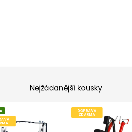
nkovní posilovací stroje
Gymnastické kruhy
Trenažéry
Žebřiny
Plyometrické bedny
Stojany a klece
Posilovací stroje
Pegboard
Oblečení
Pilátes / Jóga
Knihy
rapie červeným světlem
Nejžádanější kousky
ka
DOPRAVA
ZDARMA
RAVA
RMA