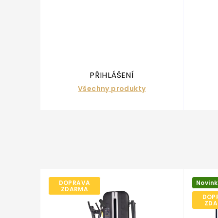
Pudinky
Žvýkačky
Oleje
Ve
Náhrada stravy
Sušené maso
Proteinové čipsy
PŘIHLÁŠENÍ
Všechny produkty
Te
DOPRAVA
Novin
ZDARMA
DOP
ZDA