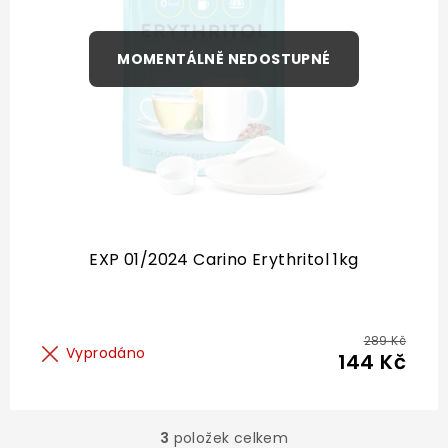
EXP 01/2024 Carino Erythritol 1kg
289 Kč
Vyprodáno
144 Kč
3
položek celkem
O