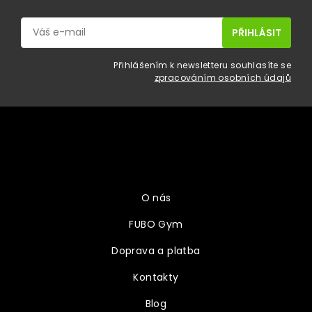
Přihlášením k newsletteru souhlasíte se
zpracováním osobních údajů
Z
á
p
a
Vše o nákupu
t
í
O nás
FUBO Gym
Doprava a platba
Kontakty
Blog