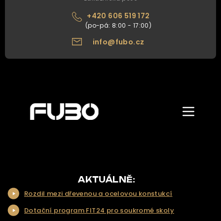
+420 606 519 172
info@fubo.cz
Zobrazit/skr
menu
ÚVOD
O NÁS
NAŠE NABÍDKA
AKTUÁLNĚ:
Rozdil mezi dřevenou a ocelovou konstukcí
NAŠE SLUŽBY
Dotační program FIT24 pro soukromé skoly
REALIZACE