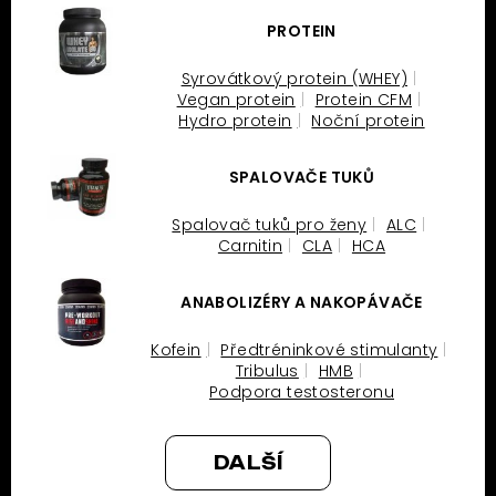
PROTEIN
Syrovátkový protein (WHEY)
Vegan protein
Protein CFM
Hydro protein
Noční protein
SPALOVAČE TUKŮ
Spalovač tuků pro ženy
ALC
Carnitin
CLA
HCA
ANABOLIZÉRY A NAKOPÁVAČE
Kofein
Předtréninkové stimulanty
Tribulus
HMB
Podpora testosteronu
DALŠÍ