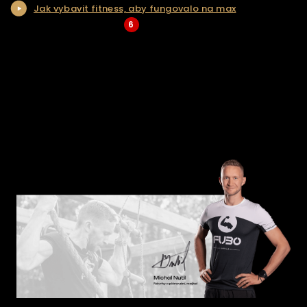
Jak vybavit fitness, aby fungovalo na max
KONTAKT
6
... Více aktualit a tipů
ŘEŠENÍ NA KLÍČ
E-SHOP