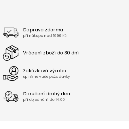
v
l
á
d
a
Doprava zdarma
c
při nákupu nad 1999 Kč
í
p
r
Vrácení zboží do 30 dní
v
k
y
v
Zakázková výroba
ý
splníme vaše požadavky
p
i
s
Doručení druhý den
u
při objednání do 14:00