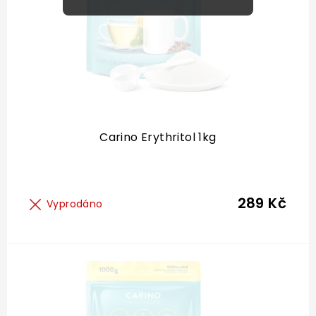
Carino Erythritol 1kg
289 Kč
Vyprodáno