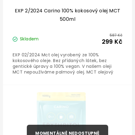
EXP 2/2024 Carino 100% kokosový olej MCT
500ml
587 Kč
Skladem
299 Kč
EXP 02/2024 Mct olej vyrobený ze 100%
kokosového oleje. Bez přídaných látek, bez
gentické úpravy a 100% vegan. V našem oleji
MCT nepoužíváme palmový olej. MCT olejový
extrakt je bez zápachu, bez chuti. Testovány v
Německu na nejvyšší standardy kvality.