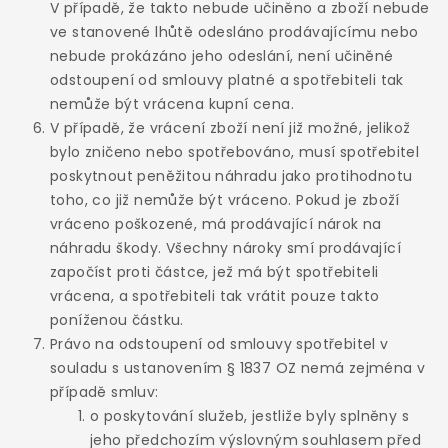
V případě, že takto nebude učiněno a zboží nebude
ve stanovené lhůtě odesláno prodávajícímu nebo
nebude prokázáno jeho odeslání, není učiněné
odstoupení od smlouvy platné a spotřebiteli tak
nemůže být vrácena kupní cena.
V případě, že vrácení zboží není již možné, jelikož
bylo zničeno nebo spotřebováno, musí spotřebitel
poskytnout peněžitou náhradu jako protihodnotu
toho, co již nemůže být vráceno. Pokud je zboží
vráceno poškozené, má prodávající nárok na
náhradu škody. Všechny nároky smí prodávající
započíst proti částce, jež má být spotřebiteli
vrácena, a spotřebiteli tak vrátit pouze takto
poníženou částku.
Právo na odstoupení od smlouvy spotřebitel v
souladu s ustanovením § 1837 OZ nemá zejména v
případě smluv:
o poskytování služeb, jestliže byly splněny s
jeho předchozím výslovným souhlasem před