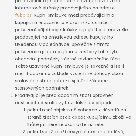
prodávajícího je umístění nabízeného zboží na
internetové stránky prodávajícího na adrese
fubo.cz
. Kupní smlouva mezi prodávajícím a
kupujícím je uzavřena v okamžiku doručení
potvrzení přijetí objednávky kupujícího, které zašle
prodávající na emailovou adresu kupujícího
uvedenou v objednávce. Společně s tímto
potvrzením jsou kupujícímu zasílány také tyto
obchodní podmínky včetně reklamačního řádu.
Takto uzavřená kupní smlouva je závazná a lze ji
měnit pouze na základě vzájemné dohody obou
smluvních stran nebo za splnění zákonem
stanovených podmínek.
Prodávající je před dodáním zboží oprávněn
odstoupit od smlouvy bez dalšího v případě
pokud není objektivně schopen z důvodů na
straně třetích osob dodat kupujícímu zboží ve
lhůtě přiměřené okolnostem, nebo
pokud se již zboží nevyrábí nebo nedodává,