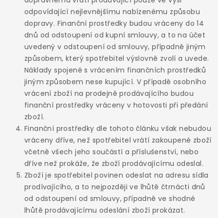
dopravnému vrátí prodávající pouze ve výši
odpovídající nejlevnějšímu nabízenému způsobu
dopravy. Finanční prostředky budou vráceny do 14
dnů od odstoupení od kupní smlouvy, a to na účet
uvedený v odstoupení od smlouvy, případně jiným
způsobem, který spotřebitel výslovně zvolí a uvede.
Náklady spojené s vrácením finančních prostředků
jiným způsobem nese kupující. V případě osobního
vrácení zboží na prodejně prodávajícího budou
finanční prostředky vráceny v hotovosti při předání
zboží.
Finanční prostředky dle tohoto článku však nebudou
vráceny dříve, než spotřebitel vrátí zakoupené zboží
včetně všech jeho součástí a příslušenství, nebo
dříve než prokáže, že zboží prodávajícímu odeslal.
Zboží je spotřebitel povinen odeslat na adresu sídla
prodívajícího, a to nejpozději ve lhůtě čtrnácti dnů
od odstoupení od smlouvy, případně ve shodné
lhůtě prodávajícímu odeslání zboží prokázat.