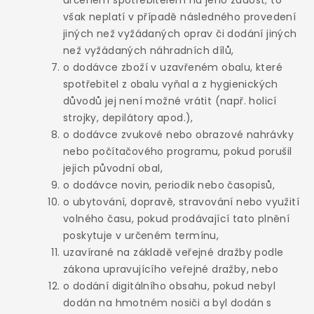
určeném spotřebitelem na jeho žádost; to
však neplatí v případě následného provedení
jiných než vyžádaných oprav či dodání jiných
než vyžádaných náhradních dílů,
o dodávce zboží v uzavřeném obalu, které
spotřebitel z obalu vyňal a z hygienických
důvodů jej není možné vrátit (např. holicí
strojky, depilátory apod.),
o dodávce zvukové nebo obrazové nahrávky
nebo počítačového programu, pokud porušil
jejich původní obal,
o dodávce novin, periodik nebo časopisů,
o ubytování, dopravě, stravování nebo využití
volného času, pokud prodávající tato plnění
poskytuje v určeném termínu,
uzavírané na základě veřejné dražby podle
zákona upravujícího veřejné dražby, nebo
o dodání digitálního obsahu, pokud nebyl
dodán na hmotném nosiči a byl dodán s