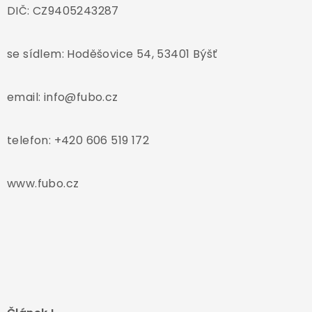
DIČ: CZ9405243287
se sídlem: Hoděšovice 54, 53401 Býšť
email: info@fubo.cz
telefon: +420 606 519 172
www.fubo.cz