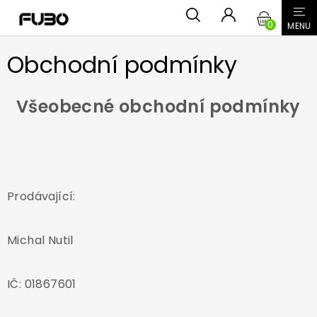
Přejít
NÁKUPN
na
obsah
KOŠÍK
Obchodní podmínky
Všeobecné obchodní podmínky
Prodávající:
Michal Nutil
IČ: 01867601