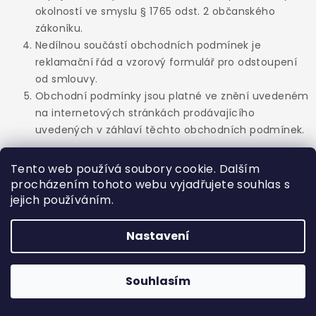
okolností ve smyslu § 1765 odst. 2 občanského
zákoníku.
Nedílnou součástí obchodních podmínek je
reklamační řád a vzorový formulář pro odstoupení
od smlouvy.
Obchodní podmínky jsou platné ve znění uvedeném
na internetových stránkách prodávajícího
uvedených v záhlaví těchto obchodních podmínek.
Tento web používá soubory cookie. Dalším
procházením tohoto webu vyjadřujete souhlas s
jejich používáním.
Tyto obchodní podmínky nabývají účinnosti dnem
21. 10. 2021
Nastavení
Souhlasím