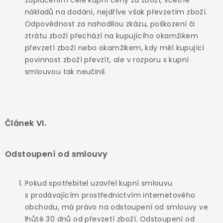
zaplacením celé kupní ceny za zboží, včetně
nákladů na dodání, nejdříve však převzetím zboží.
Odpovědnost za nahodilou zkázu, poškození či
ztrátu zboží přechází na kupujícího okamžikem
převzetí zboží nebo okamžikem, kdy měl kupující
povinnost zboží převzít, ale v rozporu s kupní
smlouvou tak neučinil.
Článek VI.
Odstoupení od smlouvy
Pokud spotřebitel uzavřel kupní smlouvu
s prodávajícím prostřednictvím internetového
obchodu, má právo na odstoupení od smlouvy ve
lhůtě 30 dnů od převzetí zboží. Odstoupení od