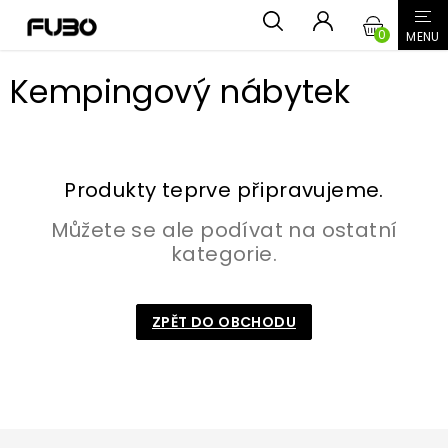
Přejít
NÁKUPN
na
obsah
KOŠÍK
Kempingový nábytek
Produkty teprve připravujeme.
Můžete se ale podívat na ostatní
kategorie.
ZPĚT DO OBCHODU