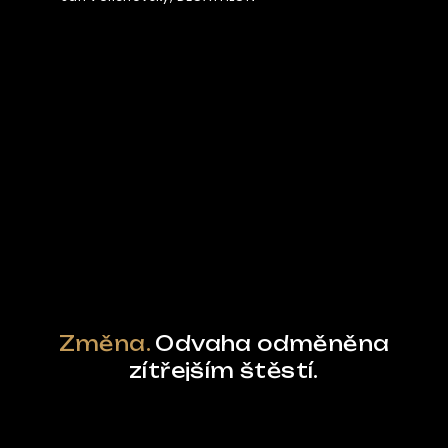
Ze světa FUBO
Powered by Curator.io
Změna.
Odvaha odměněna
zítřejším štěstí.