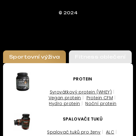
© 2024
Sportovní výživa
Fitness oblečení
PROTEIN
Syrovátkový protein (WHEY)
Vegan protein
Protein CFM
Hydro protein
Noční protein
SPALOVAČE TUKŮ
Spalovač tuků pro ženy
ALC