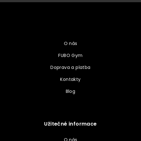
Z
á
p
a
Vše o nákupu
t
í
O nás
FUBO Gym
Doprava a platba
Kontakty
Blog
Užitečné informace
O nás