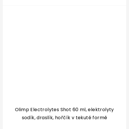
nebo po tréninku. Bez cukru, s příjemnou
ovocnou chutí. Doporučená denní...
Olimp Electrolytes Shot 60 ml, elektrolyty
sodík, draslík, hořčík v tekuté formě