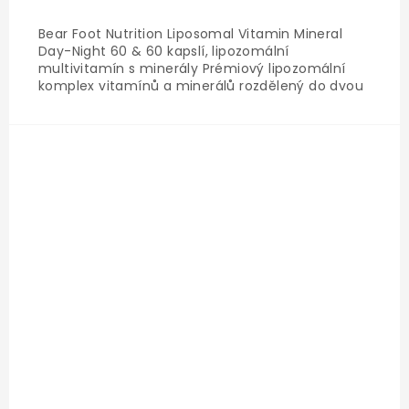
Bear Foot Nutrition Liposomal Vitamin Mineral
Day-Night 60 & 60 kapslí, lipozomální
multivitamín s minerály Prémiový lipozomální
komplex vitamínů a minerálů rozdělený do dvou
samostatných skleněných dóz Day a Night pro
maximální využití účinných látek v souladu s
přirozeným biorytmem těla....