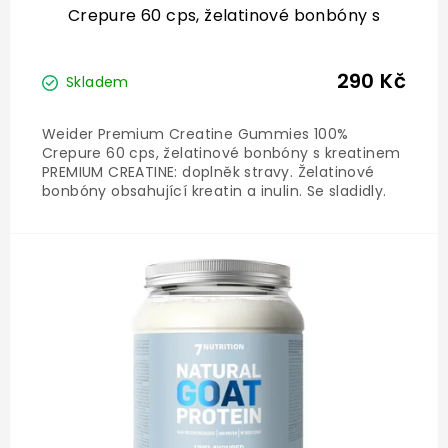
Crepure 60 cps, želatinové bonbóny s
kreatinem
290 Kč
Skladem
Weider Premium Creatine Gummies 100%
Crepure 60 cps, želatinové bonbóny s kreatinem
PREMIUM CREATINE: doplněk stravy. Želatinové
bonbóny obsahující kreatin a inulin. Se sladidly.
Kreatin (3 g/ den) zvyšuje fyzickou výkonnost při
po sobě jdoucích krátkodobých intervalech
vysoce intenzivního...