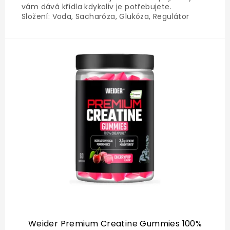
vám dává křídla kdykoliv je potřebujete.
Složení: Voda, Sacharóza, Glukóza, Regulátor
kyselosti (citrát sodný, uhličitany horečnaté),
Oxid uhličitý, Kyselina (kyselina citronová), Taurin
(0,4 %),...
Weider Premium Creatine Gummies 100%