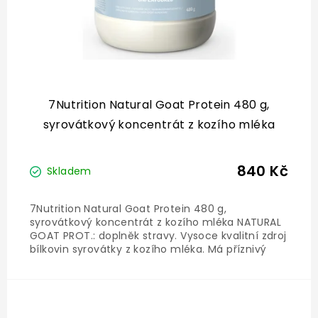
7Nutrition Natural Goat Protein 480 g,
syrovátkový koncentrát z kozího mléka
840 Kč
Skladem
7Nutrition Natural Goat Protein 480 g,
syrovátkový koncentrát z kozího mléka NATURAL
GOAT PROT.: doplněk stravy. Vysoce kvalitní zdroj
bílkovin syrovátky z kozího mléka. Má příznivý
aminokyselinový profil, je snadno stravitelný a
šetrný k žaludku. Doplněk nenahrazuje
vyváženou a různorodou...