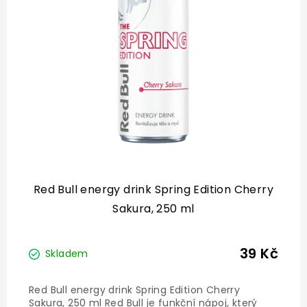
s
p
r
o
d
u
k
t
ů
Red Bull energy drink Spring Edition Cherry
Sakura, 250 ml
39 Kč
Skladem
Red Bull energy drink Spring Edition Cherry
Sakura, 250 ml Red Bull je funkční nápoj, který