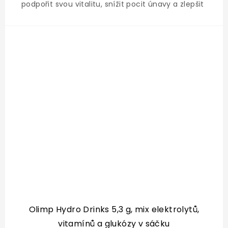
podpořit svou vitalitu, snížit pocit únavy a zlepšit
celkovou odolnost organismu v obdobích
zvýšené zátěže. koncentrát z kořene korejského
ženšenu: tradiční...
Olimp Hydro Drinks 5,3 g, mix elektrolytů,
vitamínů a glukózy v sáčku