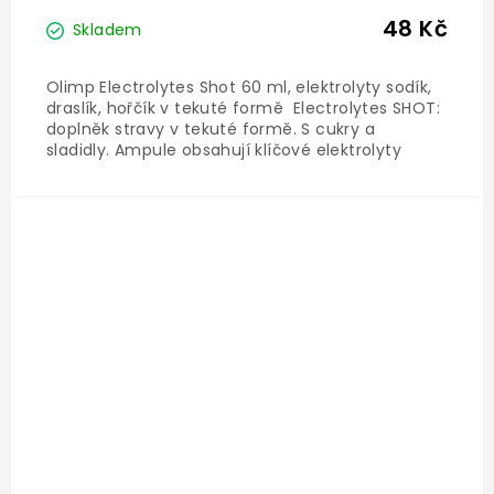
48 Kč
Skladem
Olimp Electrolytes Shot 60 ml, elektrolyty sodík,
draslík, hořčík v tekuté formě Electrolytes SHOT:
doplněk stravy v tekuté formě. S cukry a
sladidly. Ampule obsahují klíčové elektrolyty
sodík, draslík, hořčík, dále glukózu a citráty.
Určen...