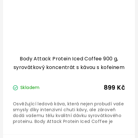
Body Attack Protein Iced Coffee 900 g,
syrovátkový koncentrát s kávou s kofeinem
899 Kč
Skladem
Osvěžující ledová káva, která nejen probudí vaše
smysly díky intenzivní chuti kávy, ale zároveň
dodá vašemu tělu kvalitní dávku syrovátkového
proteinu. Body Attack Protein Iced Coffee je
proteinový nápoj pro ty, kteří chtějí kombinovat
radost z kávy s podporou regenerace a rychlým