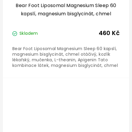
Bear Foot Liposomal Magnesium Sleep 60
kapslí, magnesium bisglycinát, chmel
otáčivý, kozlík lékařský, mučenka, L-theanin
460 Kč
Skladem
Bear Foot Liposomal Magnesium Sleep 60 kapslí,
magnesium bisglycinát, chmel otáčivý, kozlík
lékařský, mučenka, L-theanin, Apigenin Tato
kombinace látek, magnesium bisglycinát, chmel
otáčivý, kozlík lékařský, mučenka, extrakt ze
zeleného čaje s L-theaninem a apigenin je
navržena pro podporu...