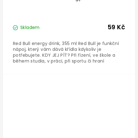
59 Kč
Skladem
Red Bull energy drink, 355 ml Red Bull je funkční
nápoj, který vám dává křídla kdykoliv je
potřebujete. KDY JEJ PÍT? Při řízení, ve škole a
během studia, v práci, při sportu či hraní
videoher anebo když se jdete bavit - jak ve dne,
tak v noci. Složení: Voda, Sacharóza, Glukóza,
Regulátor...