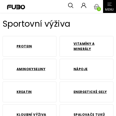
Přejít
NÁKUPN
na
obsah
KOŠÍK
Sportovní výživa
VITAMÍNY A
PROTEIN
MINERÁLY
AMINOKYSELINY
NÁPOJE
KREATIN
ENERGETICKÉ GELY
KLOUBNÍ VÝŽIVA
SPALOVAČE TUKŮ