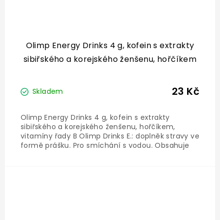
Olimp Energy Drinks 4 g, kofein s extrakty
sibiřského a korejského ženšenu, hořčíkem
23 Kč
Skladem
Olimp Energy Drinks 4 g, kofein s extrakty
sibiřského a korejského ženšenu, hořčíkem,
vitamíny řady B Olimp Drinks E.: doplněk stravy ve
formě prášku. Pro smíchání s vodou. Obsahuje
vysoké množství kofeinu (150 mg/ 1 sáček), dále
standardizované extrakty sibiřského a korejského
žen-šenu,...