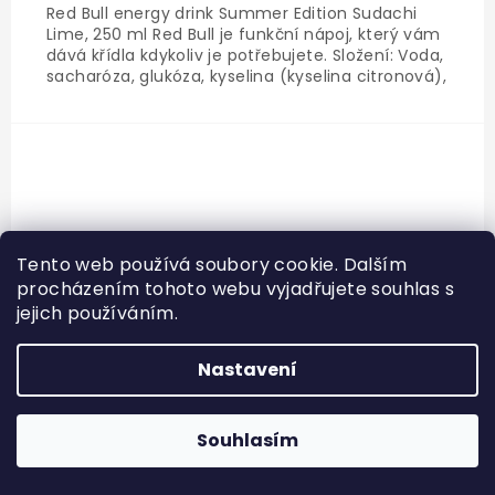
Red Bull energy drink Summer Edition Sudachi
Lime, 250 ml Red Bull je funkční nápoj, který vám
dává křídla kdykoliv je potřebujete. Složení: Voda,
sacharóza, glukóza, kyselina (kyselina citronová),
oxid uhličitý, taurin (0,4%), stabilizátor (sodná sůl
oktenyljantaranu škrobu), regulátor...
Tento web používá soubory cookie. Dalším
procházením tohoto webu vyjadřujete souhlas s
jejich používáním.
Nastavení
Souhlasím