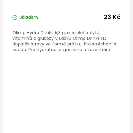
23 Kč
Skladem
Olimp Hydro Drinks 5,3 g, mix elektrolytů,
vitamínů a glukózy v sáčku Olimp Drinks H.:
doplněk stravy ve formě prášku. Pro smíchání s
vodou. Pro hydrataci organismu a zažehnání
žízně v každé situaci. S cukry a sladidly. Obsahuje
mix elektrolytů, glukózy a vitamínů. Vitamíny C,
B2, B6, B12, B3,...