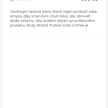
Osvěžující ledová káva, která nejen probudí vaše
smysly díky intenzivní chuti kávy, ale zároveň
dodá vašemu tělu kvalitní dávku syrovátkového
proteinu. Body Attack Protein Iced Coffee je
proteinový nápoj pro ty, kteří chtějí kombinovat
radost z kávy s podporou regenerace a rychlým
energetickým...