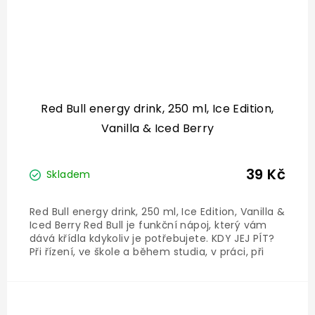
Red Bull energy drink, 250 ml, Ice Edition,
Vanilla & Iced Berry
39 Kč
Skladem
Red Bull energy drink, 250 ml, Ice Edition, Vanilla &
Iced Berry Red Bull je funkční nápoj, který vám
dává křídla kdykoliv je potřebujete. KDY JEJ PÍT?
Při řízení, ve škole a během studia, v práci, při
sportu či hraní videoher anebo když se jdete
bavit - jak ve dne, tak v noci....