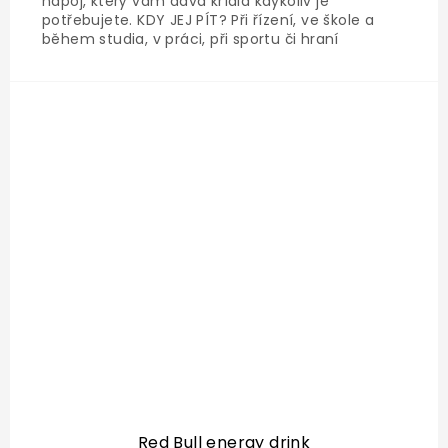
nápoj, který vám dává křídla kdykoliv je
potřebujete. KDY JEJ PÍT? Při řízení, ve škole a
během studia, v práci, při sportu či hraní
videoher anebo když se jdete bavit - jak ve dne,
tak v noci. Složení: voda, sacharóza, glukóza,
kyselina...
Red Bull energy drink