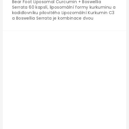
Bear Foot Liposomal Curcumin + Boswellia
Serrata 60 kapslí, liposomální formy kurkuminu a
kadidlovníku pilovitého Lipozomální Kurkumin C3
a Boswellia Serrata je kombinace dvou
nejsilnějších přírodních protizánětlivých látek v
moderní lipozomální formě, která posouvá jejich
účinnost na zcela...