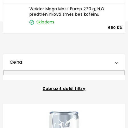
Weider Mega Mass Pump 270 g, N.O.
předtréninková směs bez kofeinu
Skladem
650 Kč
Cena
Zobrazit další filtry
V
ý
p
i