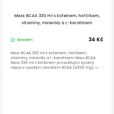
Maxx BCAA 330 ml s kofeinem, hořčíkem,
vitamíny, minerály a L-karnitinem
34 Kč
Skladem
Maxx BCAA 330 ml s kofeinem, hořčíkem,
vitamíny, minerály a L-karnitinem Maxx BCAA
Maxx 330 ml s kofeinem je osvěžující sycený
nápoj s vysokým obsahem BCAA (4000 mg), L-
karnitinem, hořčíkem a vitamíny B. Ideální před,
během, nebo po tréninku. Bez cukru, s příjemnou
ovocnou chutí. Doporučená...