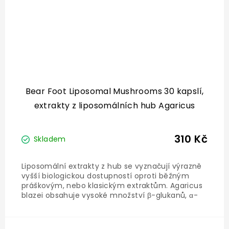
Bear Foot Liposomal Mushrooms 30 kapslí,
extrakty z liposomálních hub Agaricus
Blazei, Chaga, Reishi, Lion´s Mane, Maitake
310 Kč
Skladem
Liposomální extrakty z hub se vyznačují výrazně
vyšší biologickou dostupností oproti běžným
práškovým, nebo klasickým extraktům. Agaricus
blazei obsahuje vysoké množství β-glukanů, α-
glukanů, ergosterolu a specifických látek jako
blazeispirol. Nejvíce se cení pro velmi silnou
imunomodulační...