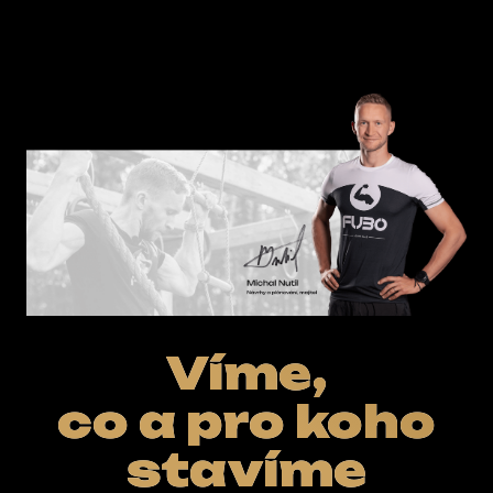
E-SHOP
Víme,
co a pro koho
stavíme