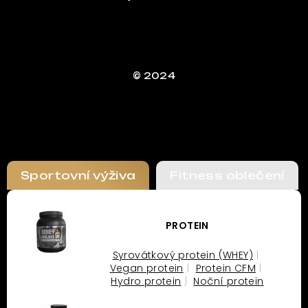
© 2024
Sportovní výživa
Fitness oblečení
PROTEIN
Syrovátkový protein (WHEY)
Vegan protein
Protein CFM
Hydro protein
Noční protein