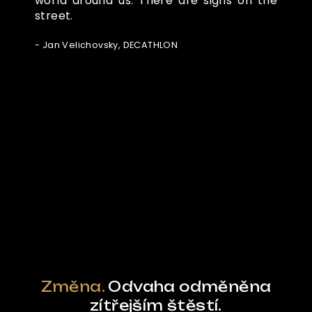
world around us. There are signs on the
street.
- Jan Velichovsky, DECATHLON
Ze světa FUBO
Powered by Curator.io
Změna.
Odvaha odměněna
zítřejším štěstí.