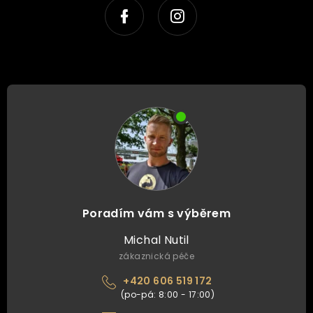
Poradím vám s výběrem
Michal Nutil
zákaznická péče
+420 606 519 172