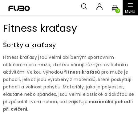
Přejít
NÁKUPN
na
obsah
KOŠÍK
Fitness kraťasy
Šortky a kraťasy
Fitness kraťasy jsou velmi oblíbeným sportovním
oblečením pro muže, kteří se věnují různým cvičebním
aktivitám. Velkou výhodou
fitness kraťasů
pro muže je
pohodlí, jelikož jsou vyrobeny z materiálů, které poskytují
pohodlí a volnost pohybu. Materiály, jako je polyester,
elastane nebo spandex, jsou velmi elastické a dokážou se
přizpůsobit tvaru nohou, což zajišťuje
maximální pohodlí
při cvičení
.