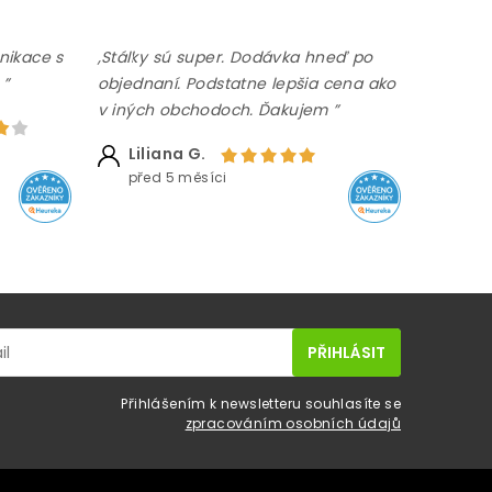
nikace s
,Stálky sú super. Dodávka hneď po
 ”
objednaní. Podstatne lepšia cena ako
v iných obchodoch. Ďakujem ”
Liliana G.
před 5 měsíci
Přihlášením k newsletteru souhlasíte se
zpracováním osobních údajů