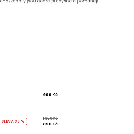
 Ponožkoboty jsou dobře prodyšné a pomáhají
999 Kč
1 390 Kč
35 %
890 Kč