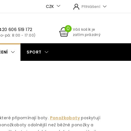
CZK
Přihlášení
420 606 519 172
NÁKUPNÍ
Váš košík je
zatím prázdný
KOŠÍK
ENÍ
SPORT
které připomínají boty.
Ponožkoboty
poskytují
 ponožkoboty odolnější než běžné ponožky a