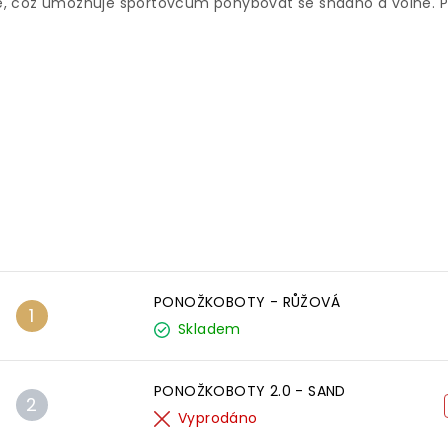
hké, což umožňuje sportovcům pohybovat se snadno a volně.
Nejprodávanější
PONOŽKOBOTY - RŮŽOVÁ
Skladem
PONOŽKOBOTY 2.0 - SAND
Vyprodáno