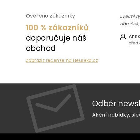
Ověřeno zákazníky
,,Velmi r
dáreček,
100 % zákazníků
doporučuje náš
Anna
před 
obchod
Zobrazit recenze na Heureka.cz
Odběr newsl
Akční nabídky, sle
Z