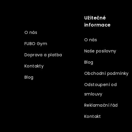
á
p
a
Užitečné
Vše o nákupu
t
informace
í
O nás
O nás
FUBO Gym
Naše posilovny
Doprava a platba
Blog
Kontakty
Obchodní podmínky
Blog
Odstoupení od
smlouvy
Reklamační řád
Kontakt