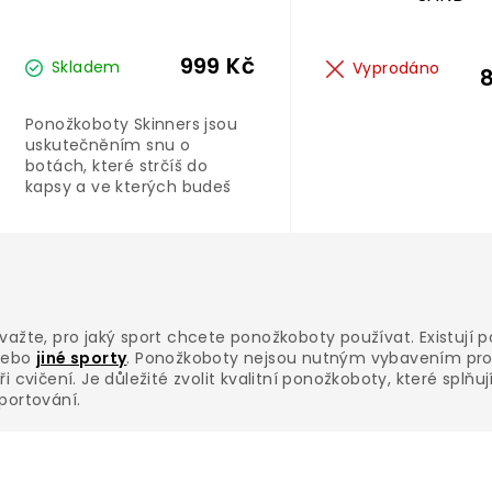
999 Kč
Skladem
Vyprodáno
Ponožkoboty Skinners jsou
uskutečněním snu o
botách, které strčíš do
kapsy a ve kterých budeš
mít příjemný pocit volnosti.
Doteď se používaly ponožky
jen jako nezbytná izolační
O
vrstva pro pohodlnější
v
obutí. Ponožkoboty jsou
l
však dalším evolučním
á
krokem, který dělá z
važte, pro jaký sport chcete ponožkoboty používat. Existují 
d
ponožek vhodnou sportovní
nebo
jiné sporty
. Ponožkoboty nejsou nutným vybavením pro
a
obuv.
ři cvičení. Je důležité zvolit kvalitní ponožkoboty, které sp
c
portování.
í
p
r
v