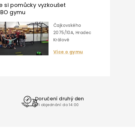
te si pomůcky vyzkoušet
UBO gymu
Čajkovského
2075/10A, Hradec
Králové
Více o gymu
Doručení druhý den
při objednání do 14:00