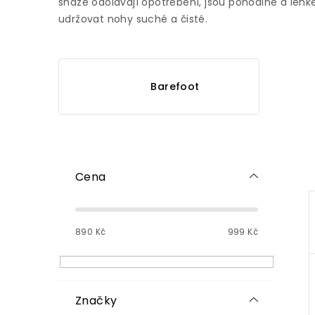
snáze odolávají opotřebení, jsou pohodlné a le
udržovat nohy suché a čisté.
Barefoot
P
o
Cena
s
t
r
890
Kč
999
Kč
a
n
n
í
p
Značky
a