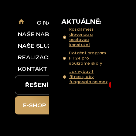
AKTUÁLNĚ:
O NÁS
Rozdil mezi
NAŠE NABÍDKA
dřevenou a
ocelovou
konstukcí
NAŠE SLUŽBY
Dotační program
REALIZACE
FIT24 pro
soukromé skoly
KONTAKT
Jak vybavit
fitness, aby
fungovalo na max
ŘEŠENÍ NA KLÍČ
6
... Více aktualit a
tipů
E-SHOP