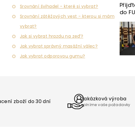
k
Přijď
y
Srovnání švihadel - které si vybrat?
v
do F
Srovnání zátěžových vest - kterou si mám
ý
p
vybrat?
i
s
Jak si vybrat hrazdu na zeď?
u
Jak vybrat správný masážní válec?
Jak vybrat odporovou gumu?
Zakázková výroba
cení zboží do 30 dní
splníme vaše požadavky