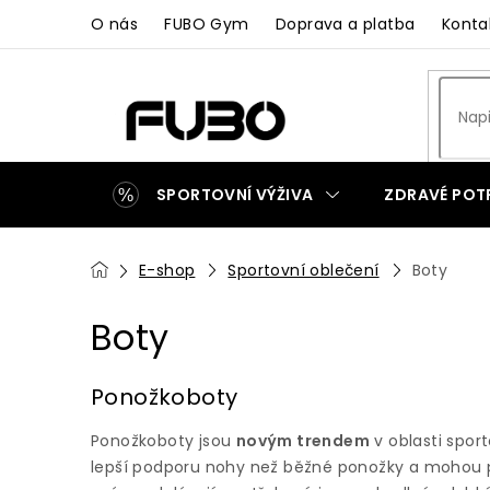
Přejít
O nás
FUBO Gym
Doprava a platba
Konta
na
obsah
SPORTOVNÍ VÝŽIVA
ZDRAVÉ POT
ZAKÁZKOVÁ VÝROBA
Domů
E-shop
Sportovní oblečení
Boty
Boty
Ponožkoboty
Ponožkoboty jsou
novým trendem
v oblasti spor
lepší podporu nohy než běžné ponožky a mohou po