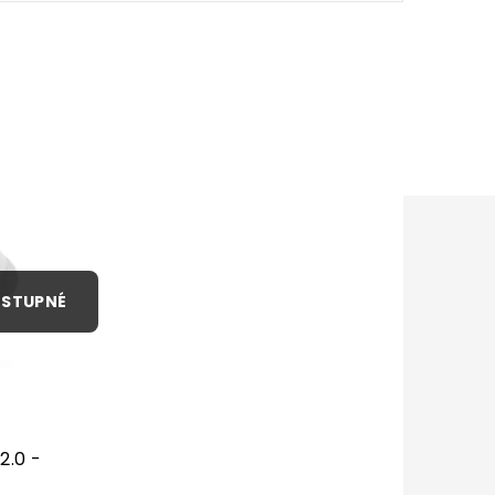
becedně
2
položek celkem
.0 -