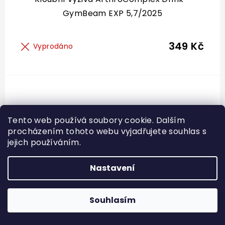
je
GymBeam EXP 5,7/2025
5,0
z
5
hvězdiček.
349 Kč
Vyprodáno
Tento web používá soubory cookie. Dalším
procházením tohoto webu vyjadřujete souhlas s
jejich používáním.
Nastavení
Souhlasím