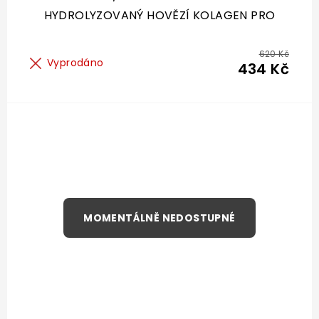
HYDROLYZOVANÝ HOVĚZÍ KOLAGEN PRO
SPORTOVCE, OSLABENÝ ORGANISMUS A
ZÁNĚTY - ACTIVE
620 Kč
Vyprodáno
434 Kč