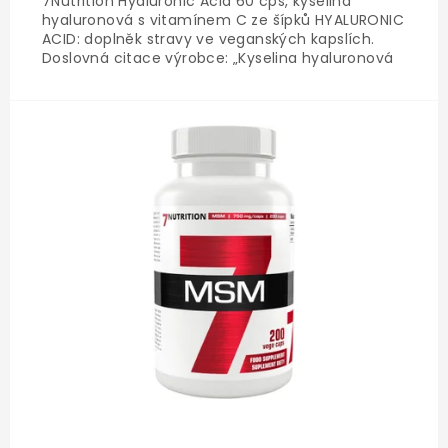
7Nutrition Hyaluronic Acid 60 cps, kyselina
hyaluronová s vitamínem C ze šípků HYALURONIC
ACID: doplněk stravy ve veganských kapslích.
Doslovná citace výrobce: „Kyselina hyaluronová
podporuje správnou funkci kloubů, kostí a
pojivových tkání, pomáhá zvyšovat elasticitu
pokožky.Vitamín C podporuje...