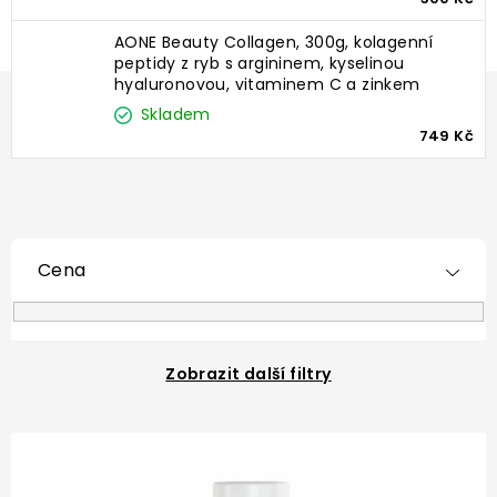
AONE Beauty Collagen, 300g, kolagenní
peptidy z ryb s argininem, kyselinou
hyaluronovou, vitaminem C a zinkem
Skladem
749 Kč
Cena
Zobrazit další filtry
V
ý
p