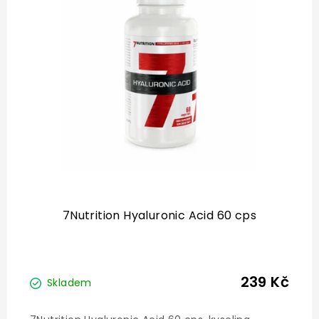
i
s
p
r
o
d
u
k
t
ů
7Nutrition Hyaluronic Acid 60 cps
239 Kč
Skladem