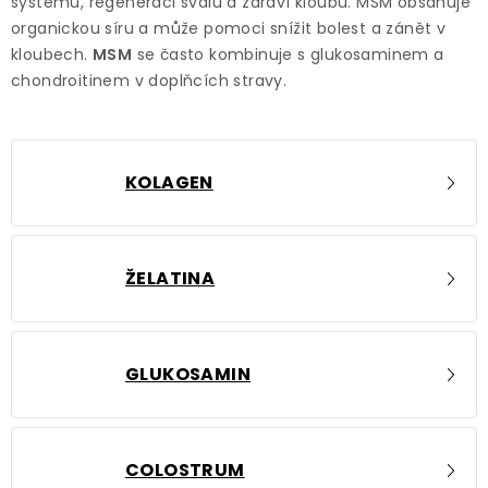
systému, regeneraci svalů a zdraví kloubů. MSM obsahuje
organickou síru a může pomoci snížit bolest a zánět v
kloubech.
MSM
se často kombinuje s glukosaminem a
chondroitinem v doplňcích stravy.
KOLAGEN
ŽELATINA
GLUKOSAMIN
COLOSTRUM