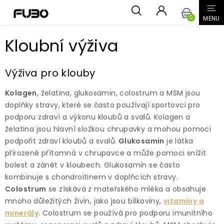
Přejít
NÁKUPN
na
obsah
KOŠÍK
Kloubní výživa
Výživa pro klouby
Kolagen
, želatina, glukosamin, colostrum a MSM jsou
doplňky stravy, které se často používají sportovci pro
podporu zdraví a výkonu kloubů a svalů. Kolagen a
želatina jsou hlavní složkou chrupavky a mohou pomoci
podpořit zdraví kloubů a svalů.
Glukosamin
je látka
přirozeně přítomná v chrupavce a může pomoci snížit
bolest a zánět v kloubech. Glukosamin se často
kombinuje s chondroitinem v doplňcích stravy.
Colostrum
se získává z mateřského mléka a obsahuje
mnoho důležitých živin, jako jsou bílkoviny,
vitamíny a
minerály
. Colostrum se používá pro podporu imunitního