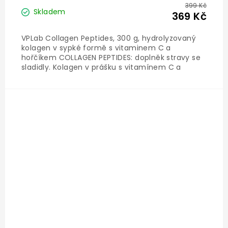
399 Kč
Skladem
369 Kč
VPLab Collagen Peptides, 300 g, hydrolyzovaný
kolagen v sypké formě s vitaminem C a
hořčíkem COLLAGEN PEPTIDES: doplněk stravy se
sladidly. Kolagen v prášku s vitamínem C a
hořčíkem. Pomerančová příchuť. Doplněk
nenahrazuje vyváženou a různorodou stravu,
která je pro správné...