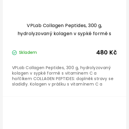
VPLab Collagen Peptides, 300 g,
hydrolyzovaný kolagen v sypké formě s
vitaminem C a hořčíkem
480 Kč
Skladem
VPLab Collagen Peptides, 300 g, hydrolyzovaný
kolagen v sypké formě s vitaminem C a
hořčíkem COLLAGEN PEPTIDES: doplněk stravy se
sladidly. Kolagen v prášku s vitamínem C a
hořčíkem. Doplněk nenahrazuje vyváženou a
různorodou stravu, která je pro správné
fungování organismu nezbytně...