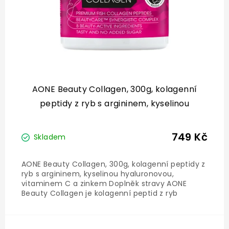
AONE Beauty Collagen, 300g, kolagenní
peptidy z ryb s argininem, kyselinou
hyaluronovou, vitaminem C a zinkem
749 Kč
Skladem
AONE Beauty Collagen, 300g, kolagenní peptidy z
ryb s argininem, kyselinou hyaluronovou,
vitaminem C a zinkem Doplněk stravy AONE
Beauty Collagen je kolagenní peptid z ryb
v patentované formě Peptan®, a BeautycareTM
complexem (L-arginin malát, kyselina L-
askorbová, kyselina...