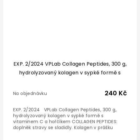
EXP. 2/2024 VPLab Collagen Peptides, 300 g,
hydrolyzovaný kolagen v sypké formě s
vitaminem C a hořčíkem
240 Kč
Na objednávku
EXP. 2/2024 VPLab Collagen Peptides, 300 g,
hydrolyzovaný kolagen v sypké formě s
vitaminem C a hořčíkem COLLAGEN PEPTIDES:
doplněk stravy se sladidly. Kolagen v prášku
s vitamínem C a hořčíkem. Doplněk nenahrazuje
vyváženou a různorodou stravu, která je pro