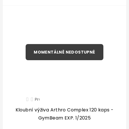
Průměrné
hodnocení
produktu
Kloubní výživa Arthro Complex 120 kaps -
je
GymBeam EXP. 1/2025
3,0
z
5