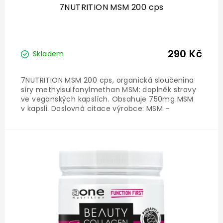
7NUTRITION MSM 200 cps
290 Kč
Skladem
7NUTRITION MSM 200 cps, organická sloučenina
síry methylsulfonylmethan MSM: doplněk stravy
ve veganských kapslích. Obsahuje 750mg MSM
v kapsli. Doslovná citace výrobce: MSM –
methylsulfonylmethan je organická sloučenina
síry, jednoho ze základních prvků lidského těla.
Síra má důležitou...