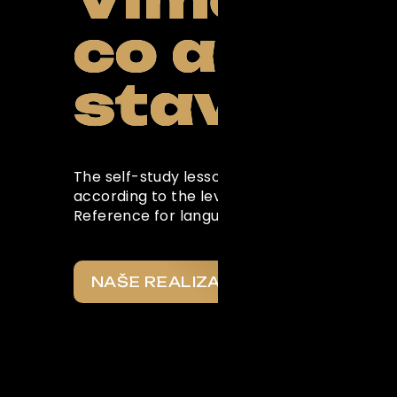
co a pro 
Powered by Curator.i
stavíme
The self-study lessons in this section are w
according to the levels of the Common Eu
Reference for languages
NAŠE REALIZACE