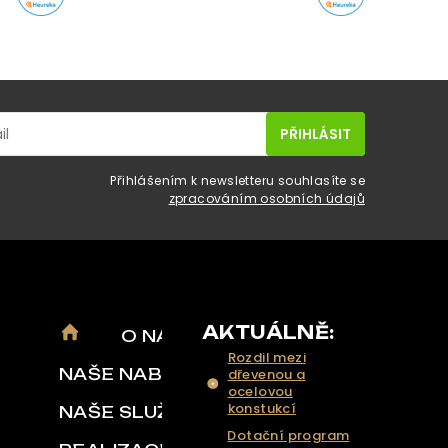
Přihlášením k newsletteru souhlasíte se
zpracováním osobních údajů
AKTUÁLNĚ:
O NÁS
Rozdil mezi
NAŠE NABÍDKA
dřevenou a
ocelovou
konstukcí
NAŠE SLUŽBY
Dotační program