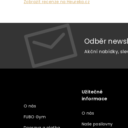
Zobrazit recenze na Heureka.cz
Odběr newsl
Akční nabídky, sle
Z
á
p
a
Užitečné
Vše o nákupu
t
informace
í
O nás
O nás
FUBO Gym
Naše posilovny
Doprava a platba