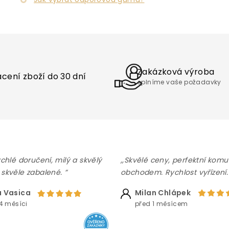
Zakázková výroba
cení zboží do 30 dní
splníme vaše požadavky
ychlé doručení, milý a skvělý
,,Skvělé ceny, perfektní komu
 skvěle zabalené. ”
obchodem. Rychlost vyřízení.
 Vasica
Milan Chlápek
4 měsíci
před 1 měsícem