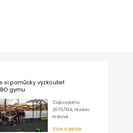
te si pomůcky vyzkoušet
UBO gymu
Čajkovského
2075/10A, Hradec
Králové
Více o gymu