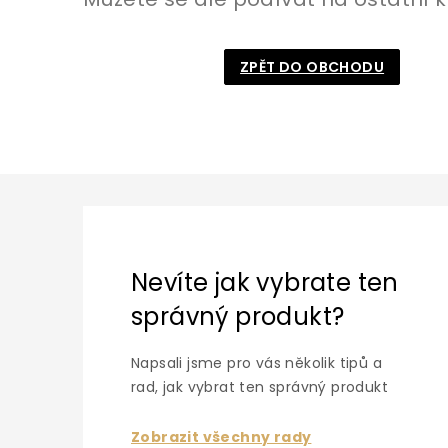
ZPĚT DO OBCHODU
P
o
s
t
r
Nevíte jak vybrate ten
a
správný produkt?
n
n
í
Napsali jsme pro vás několik tipů a
p
rad, jak vybrat ten správný produkt
a
n
Zobrazit všechny rady