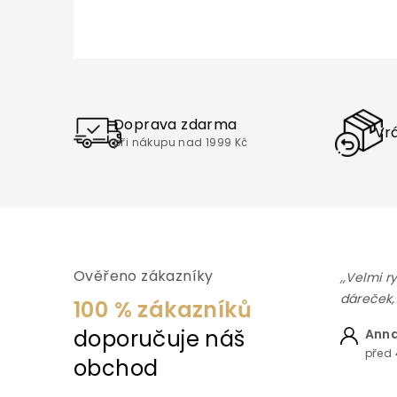
e
l
Doprava zdarma
Vrá
při nákupu nad 1999 Kč
Ověřeno zákazníky
,,Velmi r
dáreček,
100 % zákazníků
doporučuje náš
Anna
před 
obchod