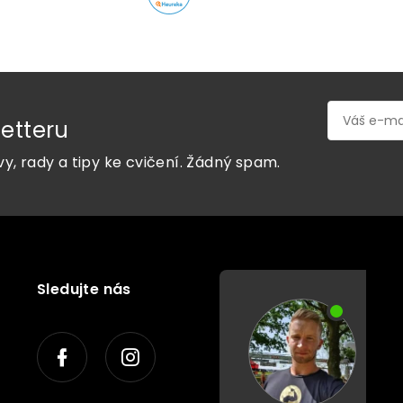
etteru
vy, rady a tipy ke cvičení. Žádný spam.
Sledujte nás
P
o
r
a
d