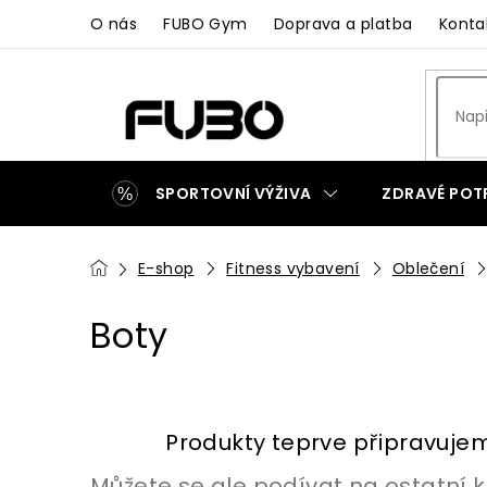
Přejít
O nás
FUBO Gym
Doprava a platba
Konta
na
obsah
SPORTOVNÍ VÝŽIVA
ZDRAVÉ POT
ZAKÁZKOVÁ VÝROBA
Domů
E-shop
Fitness vybavení
Oblečení
Boty
Produkty teprve připravuje
Můžete se ale podívat na ostatní k