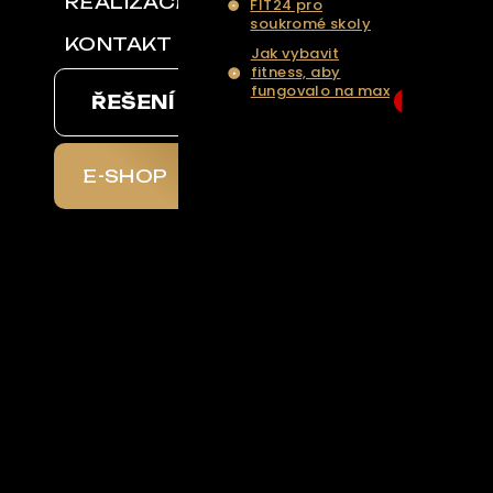
REALIZACE
FIT24 pro
soukromé skoly
KONTAKT
Jak vybavit
fitness, aby
fungovalo na max
ŘEŠENÍ NA KLÍČ
6
... Více aktualit a
tipů
E-SHOP
chal
il
aznická
e
+420