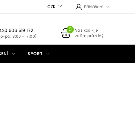
CZK
Přihlášení
420 606 519 172
NÁKUPNÍ
Váš košík je
zatím prázdný
KOŠÍK
ENÍ
SPORT