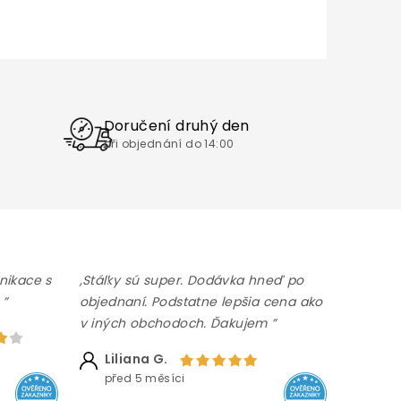
Doručení druhý den
při objednání do 14:00
nikace s
,Stálky sú super. Dodávka hneď po
 ”
objednaní. Podstatne lepšia cena ako
v iných obchodoch. Ďakujem ”
Liliana G.
před 5 měsíci