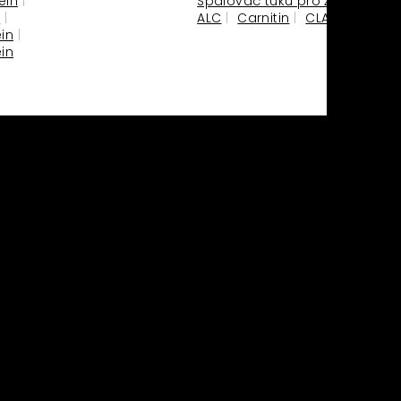
ein
Spalovač tuků pro ženy
M
ALC
Carnitin
CLA
HCA
in
in