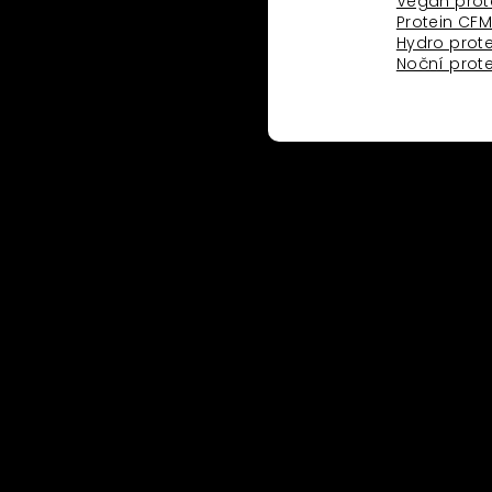
Vegan prot
Protein CF
koho
o
Hydro prote
Noční prote
ritten and organised
ropean Framework of