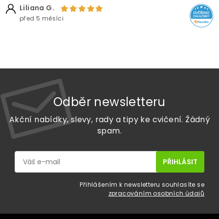
Liliana G.
před 5 měsíci
Odběr newsletteru
Akční nabídky, slevy, rady a tipy ke cvičení. Žádný
spam.
Přihlášením k newsletteru souhlasíte se
zpracováním osobních údajů
Z