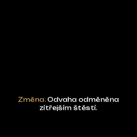
Ze světa FUBO
Powered by Curator.io
Změna.
Odvaha odměněna
zítřejším štěstí.