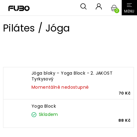
Přejít
NÁKUPN
na
obsah
KOŠÍK
Pilátes / Jóga
Nejprodávanější
Jóga bloky – Yoga Block - 2. JAKOST
Tyrkysový
Momentálně nedostupné
70 Kč
Yoga Block
Skladem
88 Kč