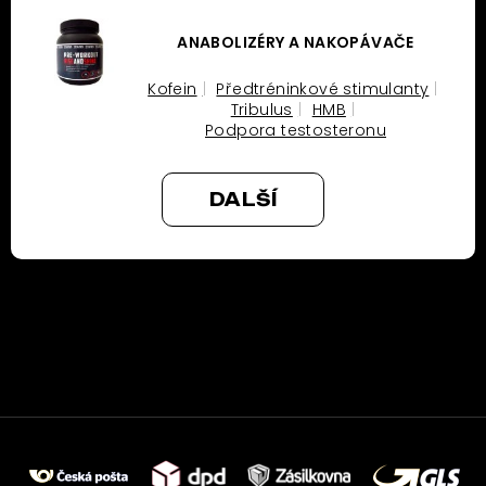
ANABOLIZÉRY A NAKOPÁVAČE
Kofein
Předtréninkové stimulanty
Tribulus
HMB
Podpora testosteronu
DALŠÍ