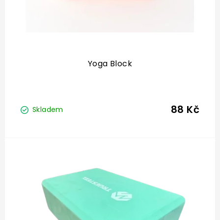
t
ů
Yoga Block
88 Kč
Skladem