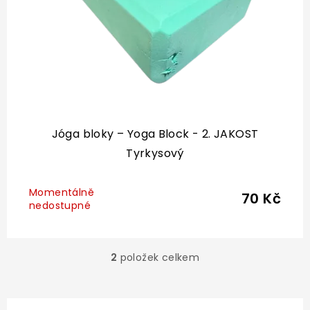
Jóga bloky – Yoga Block - 2. JAKOST
Tyrkysový
Momentálně
70 Kč
nedostupné
2
položek celkem
O
v
l
á