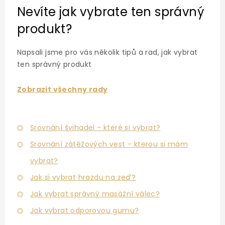
d
Nevíte jak vybrate ten správný
a
c
produkt?
í
p
r
Napsali jsme pro vás několik tipů a rad, jak vybrat
v
ten správný produkt
k
y
v
Zobrazit všechny rady
ý
p
i
s
Srovnání švihadel - které si vybrat?
u
Srovnání zátěžových vest - kterou si mám
vybrat?
Jak si vybrat hrazdu na zeď?
Jak vybrat správný masážní válec?
Jak vybrat odporovou gumu?