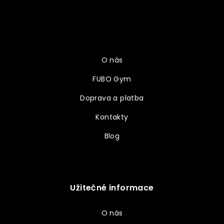
á
p
a
Vše o nákupu
t
í
O nás
FUBO Gym
Doprava a platba
Kontakty
Blog
Užitečné informace
O nás