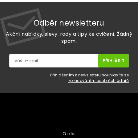
Odběr newsletteru
Akční nabídky, slevy, rady a tipy ke cvičení. Žádný
spam.
Přihlášením k newsletteru souhlasíte se
zpracováním osobních údajů
Z
á
p
a
Vše o nákupu
t
í
O nás