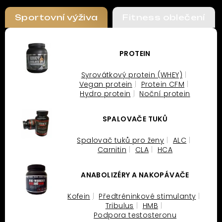
Sportovní výživa
Fitness oblečení
PROTEIN
Syrovátkový protein (WHEY)
Vegan protein
Protein CFM
Hydro protein
Noční protein
SPALOVAČE TUKŮ
Spalovač tuků pro ženy
ALC
Carnitin
CLA
HCA
ANABOLIZÉRY A NAKOPÁVAČE
Kofein
Předtréninkové stimulanty
Tribulus
HMB
Podpora testosteronu