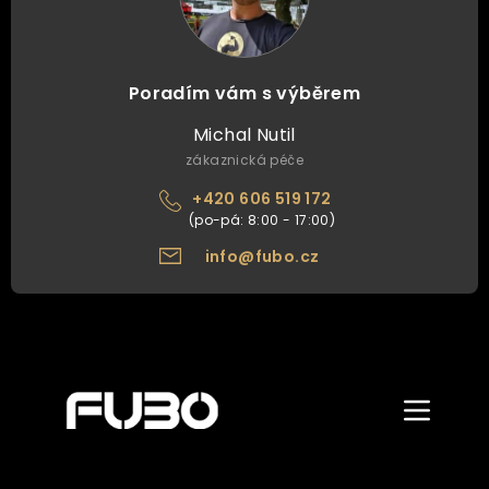
Poradím vám s výběrem
Michal Nutil
zákaznická péče
+420 606 519 172
info@fubo.cz
Zobrazit/skr
menu
ÚVOD