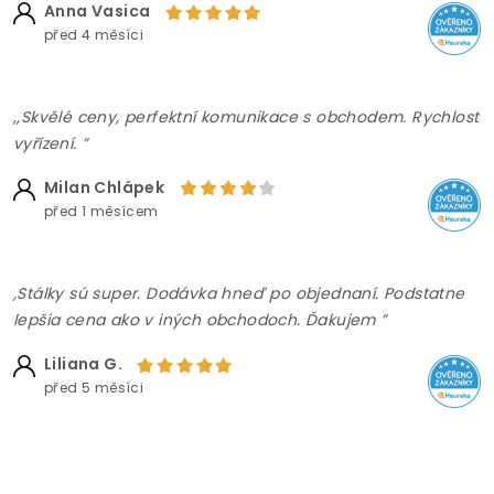
Anna Vasica
před 4 měsíci
,,Skvělé ceny, perfektní komunikace s obchodem. Rychlost
vyřízení. ”
Milan Chlápek
před 1 měsícem
,Stálky sú super. Dodávka hneď po objednaní. Podstatne
lepšia cena ako v iných obchodoch. Ďakujem ”
Liliana G.
před 5 měsíci