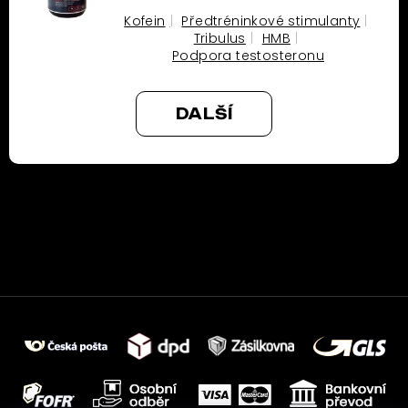
Kofein
Předtréninkové stimulanty
Tribulus
HMB
Podpora testosteronu
DALŠÍ