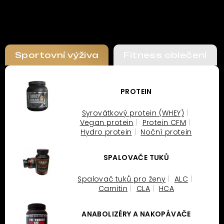
Sportovní výživa
Fitness oblečení
PROTEIN
Syrovátkový protein (WHEY)
Vegan protein
Protein CFM
Hydro protein
Noční protein
SPALOVAČE TUKŮ
Spalovač tuků pro ženy
ALC
Carnitin
CLA
HCA
ANABOLIZÉRY A NAKOPÁVAČE