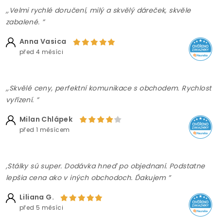
,,Velmi rychlé doručení, milý a skvělý dáreček, skvěle
zabalené. ”
Anna Vasica
před 4 měsíci
,,Skvělé ceny, perfektní komunikace s obchodem. Rychlost
vyřízení. ”
Milan Chlápek
před 1 měsícem
,Stálky sú super. Dodávka hneď po objednaní. Podstatne
lepšia cena ako v iných obchodoch. Ďakujem ”
Liliana G.
před 5 měsíci