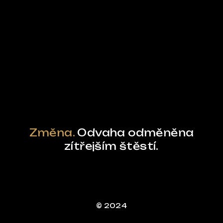
Ze světa FUBO
Powered by Curator.io
Změna.
Odvaha odměněna
zítřejším štěstí.
© 2024