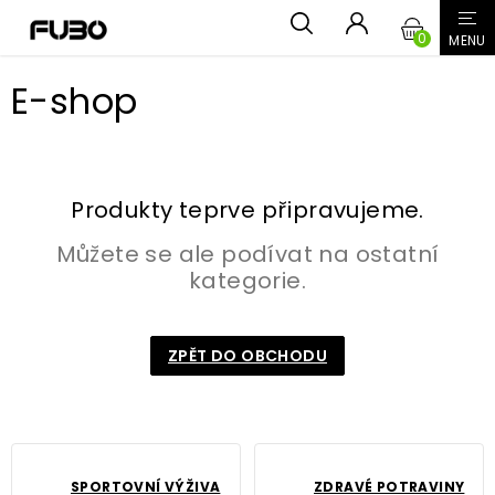
Přejít
NÁKUPN
na
obsah
KOŠÍK
E-shop
Produkty teprve připravujeme.
Můžete se ale podívat na ostatní
kategorie.
ZPĚT DO OBCHODU
SPORTOVNÍ VÝŽIVA
ZDRAVÉ POTRAVINY