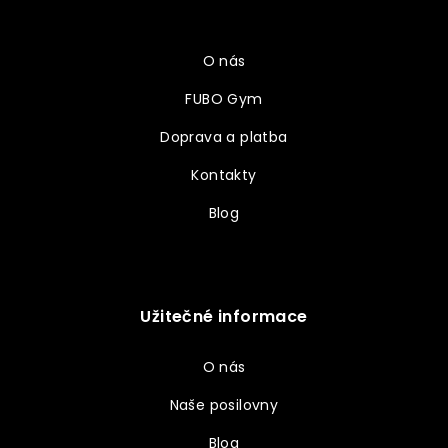
a
Vše o nákupu
t
í
O nás
FUBO Gym
Doprava a platba
Kontakty
Blog
Užitečné informace
O nás
Naše posilovny
Blog