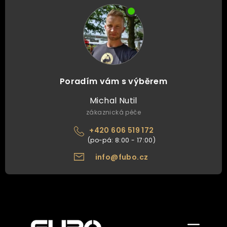
Poradím vám s výběrem
Michal Nutil
zákaznická péče
+420 606 519 172
info@fubo.cz
Zobrazit/skr