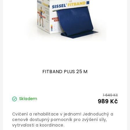
p
r
o
d
u
k
t
ů
FITBAND PLUS 25 M
1 649 Kč
Skladem
989 Kč
Cvičení a rehabilitace v jednom! Jednoduchý a
cenově dostupný pomocník pro zvýšení síly,
vytrvalosti a koordinace.