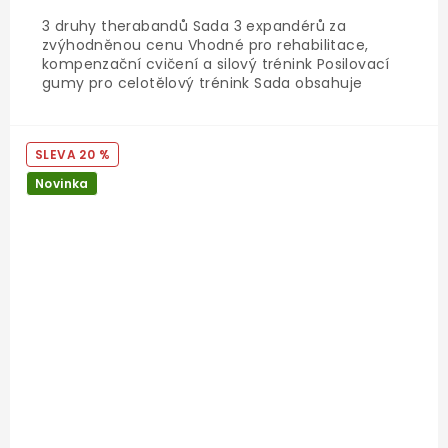
3 druhy therabandů Sada 3 expandérů za
zvýhodněnou cenu Vhodné pro rehabilitace,
kompenzační cvičení a silový trénink Posilovací
gumy pro celotělový trénink Sada obsahuje
uchycení do dveří a tréninkový plán ZDARMA
20 %
Novinka