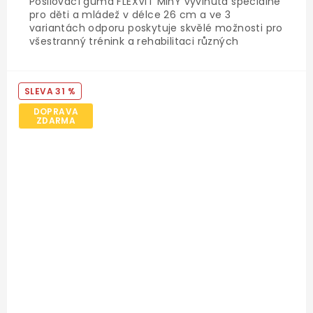
Posilovací guma FLEXVIT MinY vyvinutá speciálně
pro děti a mládež v délce 26 cm a ve 3
variantách odporu poskytuje skvělé možnosti pro
všestranný trénink a rehabilitaci různých
svalových skupin.
31 %
DOPRAVA
ZDARMA