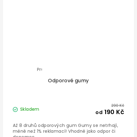
Průměrné
hodnocení
produktu
Odporové gumy
je
5,0
z
5
hvězdiček.
290 Kč
Skladem
190 Kč
od
Až 8 druhů odporových gum Gumy se netrhají,
méně než 1% reklamací! Vhodné jako odpor či
dopomoc