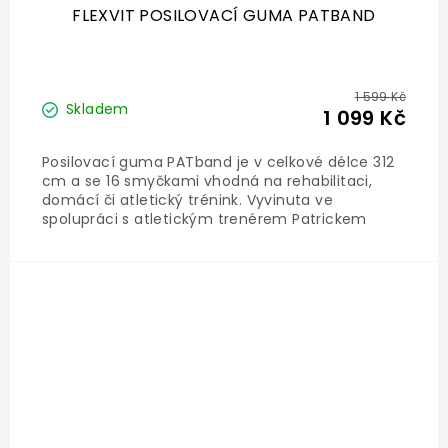
FLEXVIT POSILOVACÍ GUMA PATBAND
1 599 Kč
Skladem
1 099 Kč
Posilovací guma PATband je v celkové délce 312
cm a se 16 smyčkami vhodná na rehabilitaci,
domácí či atletický trénink. Vyvinuta ve
spolupráci s atletickým trenérem Patrickem
Herzogem a vývojářem systému PAT. Ve dvou
variantách.