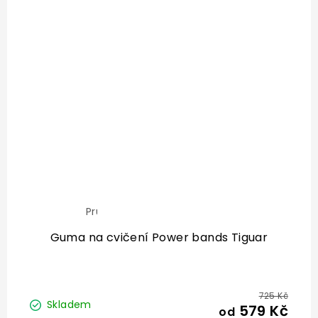
Průměrné
hodnocení
produktu
Guma na cvičení Power bands Tiguar
je
5,0
z
5
hvězdiček.
725 Kč
Skladem
579 Kč
od