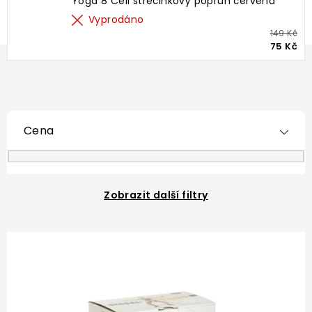
Yoga 8 Cell strečinkový popruh červená
Vyprodáno
149 Kč
75 Kč
Cena
Zobrazit další filtry
V
ý
p
i
s