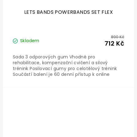
LETS BANDS POWERBANDS SET FLEX
890 Kč
Skladem
712 Kč
Sada 3 odporových gum Vhodné pro
rehabilitace, kompenzační cvičení a silový
trénink Posilovací gumy pro celotělový trénink
Součástí balení je 60 denní přístup k online
tréninkům a dveřní úchyt