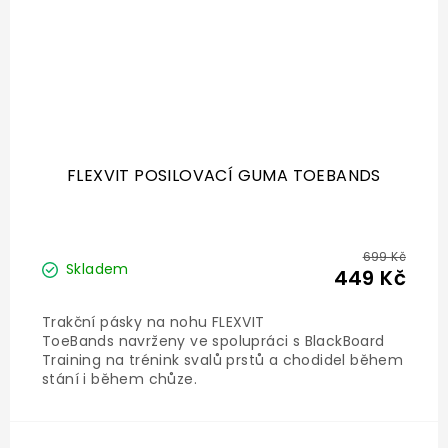
FLEXVIT POSILOVACÍ GUMA TOEBANDS
699 Kč
Skladem
449 Kč
Trakční pásky na nohu FLEXVIT
ToeBands navrženy ve spolupráci s BlackBoard
Training na trénink svalů prstů a chodidel během
stání i během chůze.