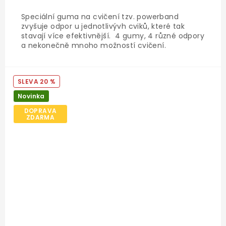
Speciální guma na cvičení tzv. powerband
zvyšuje odpor u jednotlivývh cviků, které tak
stavají více efektivnější. 4 gumy, 4 různé odpory
a nekonečně mnoho možností cvičení.
20 %
Novinka
DOPRAVA
ZDARMA