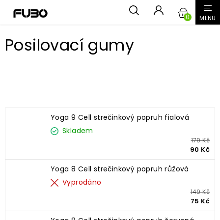
Přejít
NÁKUPN
na
obsah
KOŠÍK
Posilovací gumy
Nejprodávanější
Yoga 9 Cell strečinkový popruh fialová
Skladem
179 Kč
90 Kč
Yoga 8 Cell strečinkový popruh růžová
Vyprodáno
149 Kč
75 Kč