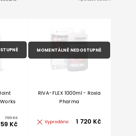
Joint
RIVA-FLEX 1000ml - Roxia
iWorks
Pharma
799 Kč
1 720 Kč
Vyprodáno
59 Kč