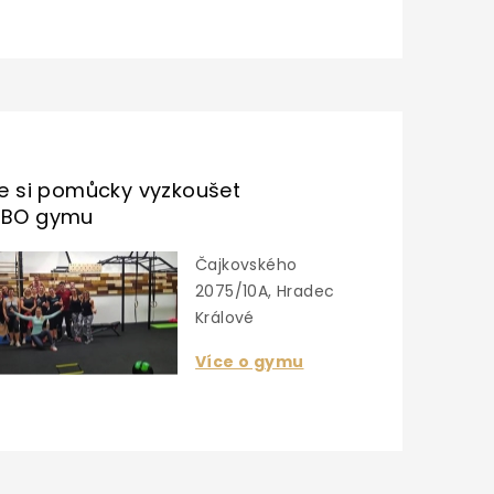
te si pomůcky vyzkoušet
UBO gymu
Čajkovského
2075/10A, Hradec
Králové
Více o gymu