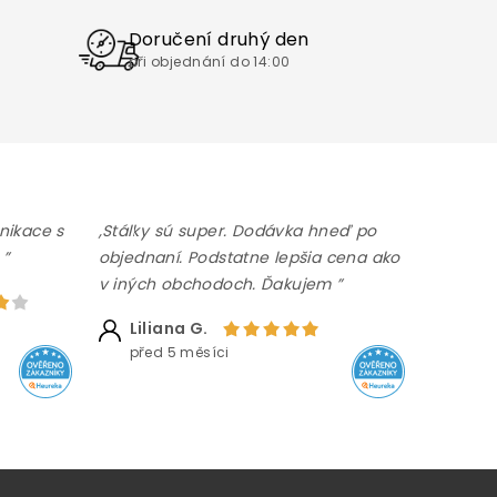
Doručení druhý den
při objednání do 14:00
nikace s
,Stálky sú super. Dodávka hneď po
 ”
objednaní. Podstatne lepšia cena ako
v iných obchodoch. Ďakujem ”
Liliana G.
před 5 měsíci