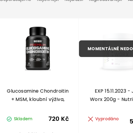
e
n
V
ý
p
p
o
s
d
p
u
k
o
d
ů
u
k
Glucosamine Chondroitin
EXP 15.11.2023 - 
ů
+ MSM, kloubní výživa,
Worx 200g - Nutr
120 tablet
720 Kč
Skladem
Vyprodáno
5