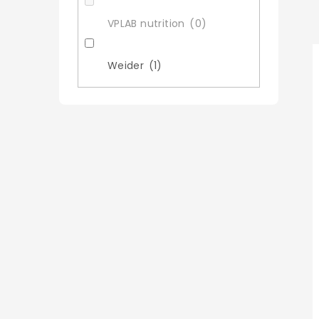
z
VPLAB nutrition
0
í
Weider
1
r
i
r
t
t