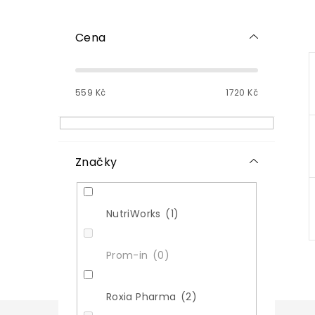
P
o
Cena
s
t
r
559
Kč
1720
Kč
a
n
n
í
p
Značky
a
n
e
NutriWorks
1
l
Prom-in
0
Roxia Pharma
2