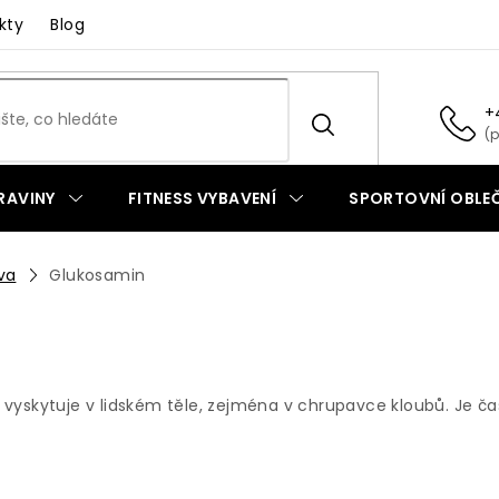
kty
Blog
+
RAVINY
FITNESS VYBAVENÍ
SPORTOVNÍ OBLEČ
va
Glukosamin
ě vyskytuje v lidském těle, zejména v chrupavce kloubů. Je č