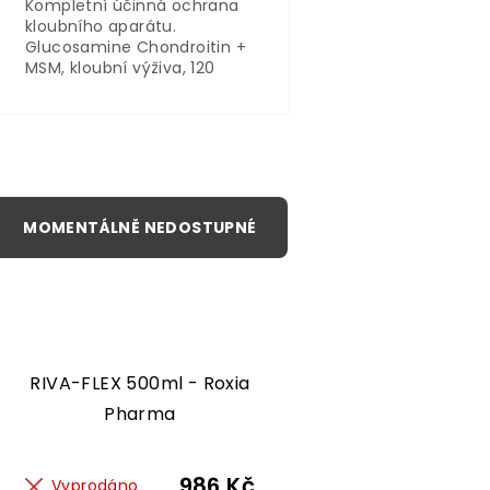
Kompletní účinná ochrana
kloubního aparátu.
Glucosamine Chondroitin +
MSM, kloubní výživa, 120
tablet, Weider . Vhodné pro
sportovce, doplněk
stravy určený pro sportovní
a kloubní výživu.
RIVA-FLEX 500ml - Roxia
Pharma
986 Kč
Vyprodáno