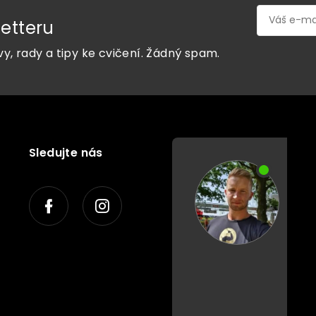
etteru
vy, rady a tipy ke cvičení. Žádný spam.
Sledujte nás
P
o
r
a
d
í
m
v
á