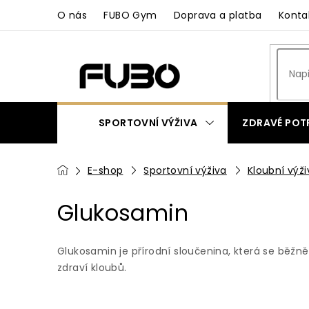
Přejít
O nás
FUBO Gym
Doprava a platba
Konta
na
obsah
SPORTOVNÍ VÝŽIVA
ZDRAVÉ POT
ZAKÁZKOVÁ VÝROBA
Domů
E-shop
Sportovní výživa
Kloubní výži
Glukosamin
Glukosamin je přírodní sloučenina, která se běžn
zdraví kloubů.