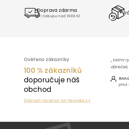
Doprava zdarma
Vrá
při nákupu nad 1999 Kč
Ověřeno zákazníky
,,Velmi r
dáreček,
100 % zákazníků
doporučuje náš
Anna
před 
obchod
Zobrazit recenze na Heureka.cz