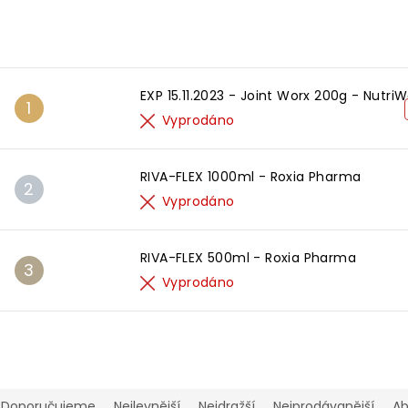
Nejprodávanější
EXP 15.11.2023 - Joint Worx 200g - Nutri
Vyprodáno
RIVA-FLEX 1000ml - Roxia Pharma
Vyprodáno
RIVA-FLEX 500ml - Roxia Pharma
Vyprodáno
Ř
a
Doporučujeme
Nejlevnější
Nejdražší
Nejprodávanější
A