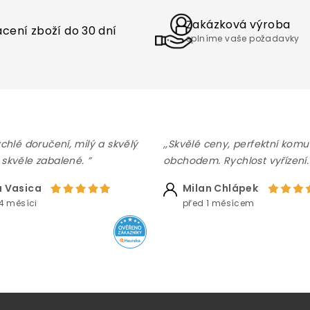
Zakázková výroba
cení zboží do 30 dní
splníme vaše požadavky
ychlé doručení, milý a skvělý
,,Skvělé ceny, perfektní komu
 skvěle zabalené. ”
obchodem. Rychlost vyřízení.
 Vasica
Milan Chlápek
4 měsíci
před 1 měsícem