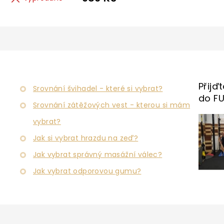
O
v
l
á
d
Přijď
a
Srovnání švihadel - které si vybrat?
c
do F
Srovnání zátěžových vest - kterou si mám
í
p
vybrat?
r
v
Jak si vybrat hrazdu na zeď?
k
y
Jak vybrat správný masážní válec?
v
Jak vybrat odporovou gumu?
ý
p
i
s
u