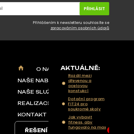
Přihlášením k newsletteru souhlasíte se
zpracováním osobních údajů
AKTUÁLNĚ:
O NÁS
Rozdil mezi
NAŠE NABÍDKA
dřevenou a
ocelovou
konstukcí
NAŠE SLUŽBY
Dotační program
REALIZACE
FIT24 pro
soukromé skoly
KONTAKT
Jak vybavit
fitness, aby
fungovalo na max
ŘEŠENÍ NA KLÍČ
6