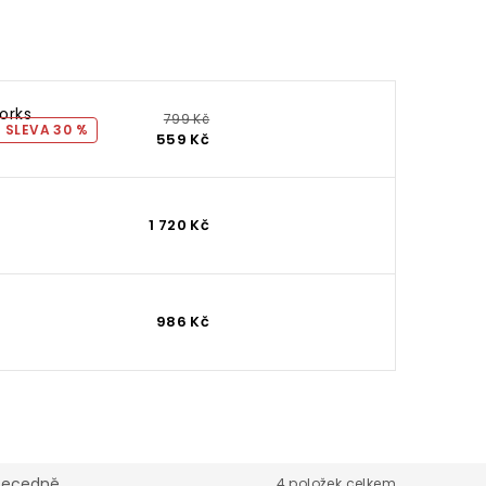
Works
799 Kč
30 %
559 Kč
1 720 Kč
986 Kč
becedně
4
položek celkem