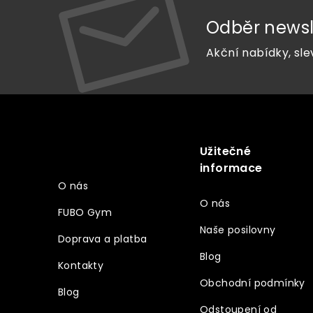
Odběr newsl
Akční nabídky, sle
Z
á
p
a
Užitečné
Vše o nákupu
t
informace
í
O nás
O nás
FUBO Gym
Naše posilovny
Doprava a platba
Blog
Kontakty
Obchodní podmínky
Blog
Odstoupení od