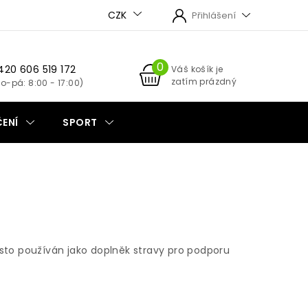
CZK
Přihlášení
420 606 519 172
NÁKUPNÍ
Váš košík je
zatím prázdný
KOŠÍK
ENÍ
SPORT
asto používán jako doplněk stravy pro podporu