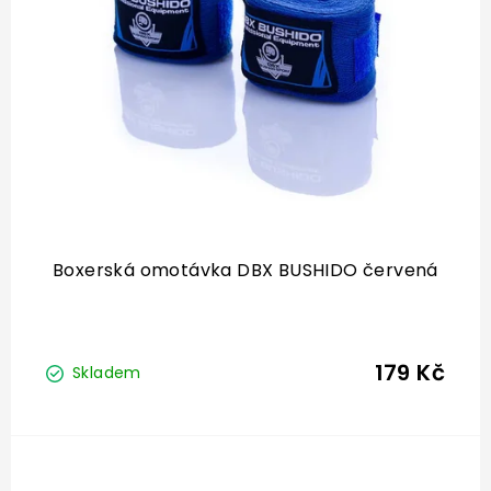
p
r
o
d
u
k
t
ů
Boxerská omotávka DBX BUSHIDO červená
179 Kč
Skladem