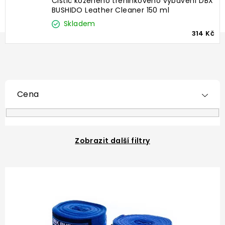
Čistič koženého tréninkového vybavení DBX
BUSHIDO Leather Cleaner 150 ml
Skladem
314 Kč
Cena
Zobrazit další filtry
V
ý
p
i
s