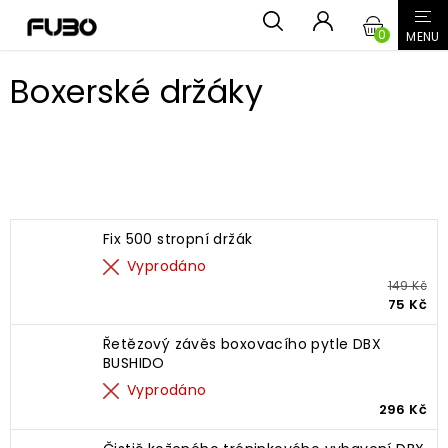
Přejít
NÁKUPN
na
obsah
KOŠÍK
Boxerské držáky
Nejprodávanější
Fix 500 stropní držák
Vyprodáno
149 Kč
75 Kč
Řetězový závěs boxovacího pytle DBX
BUSHIDO
Vyprodáno
296 Kč