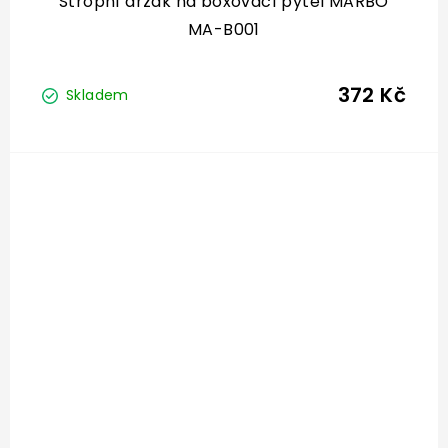
Stropní držák na boxovací pytel MARBO
MA-B001
372 Kč
Skladem