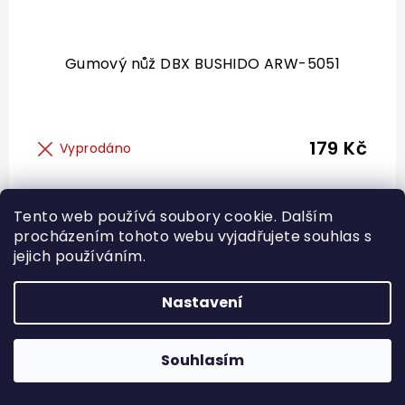
Gumový nůž DBX BUSHIDO ARW-5051
179 Kč
Vyprodáno
Tento web používá soubory cookie. Dalším
40 %
procházením tohoto webu vyjadřujete souhlas s
DOPRAVA
jejich používáním.
ZDARMA
Nastavení
Souhlasím