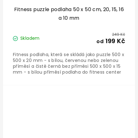
hodnocení
produktu
Fitness puzzle podlaha 50 x 50 cm, 20, 15, 16
je
a 10 mm
5,0
z
5
hvězdiček.
249 Kč
Skladem
199 Kč
od
Fitness podlaha, která se skládá jako puzzle 500 x
500 x 20 mm - s bílou, červenou nebo zelenou
příměsí a čistě černá bez příměsi 500 x 500 x 15
mm - s bílou příměsí podlaha do fitness center
a posiloven Chraní před poškozením a tlumí hluk