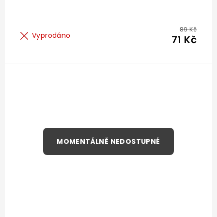
89 Kč
Vyprodáno
71 Kč