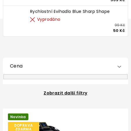
Rychlostní švihadlo Blue Sharp Shape
Vyprodáno
99 Kč
50 Kč
Cena
Zobrazit další filtry
V
ý
Novinka
p
DOPRAVA
i
ZDARMA