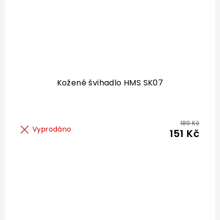
Kožené švihadlo HMS SK07
189 Kč
Vyprodáno
151 Kč