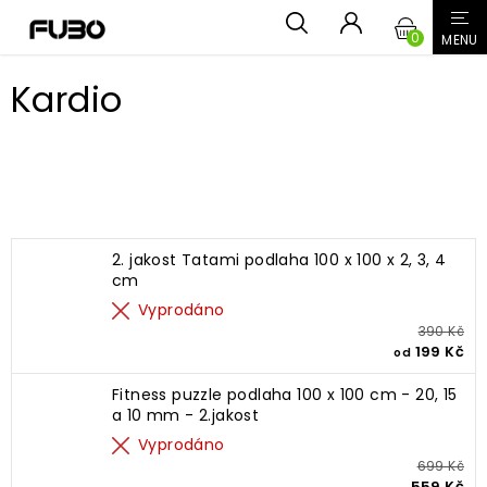
Přejít
NÁKUPN
na
obsah
KOŠÍK
Kardio
Nejprodávanější
2. jakost Tatami podlaha 100 x 100 x 2, 3, 4
cm
Vyprodáno
390 Kč
199 Kč
od
Fitness puzzle podlaha 100 x 100 cm - 20, 15
a 10 mm - 2.jakost
Vyprodáno
699 Kč
559 Kč