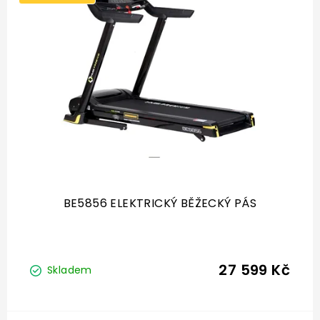
s
p
r
o
d
u
k
t
ů
BE5856 ELEKTRICKÝ BĚŽECKÝ PÁS
27 599 Kč
Skladem