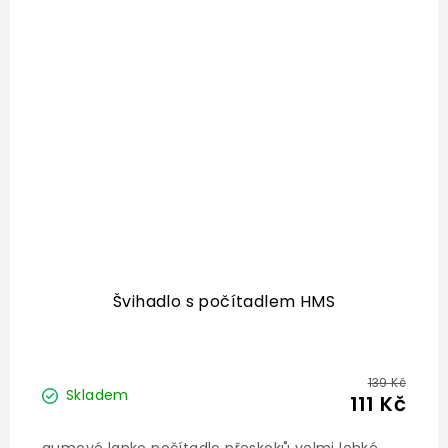
Švihadlo s počítadlem HMS
139 Kč
Skladem
111 Kč
gumové lanko počítadlo přeskoků velmi lehké