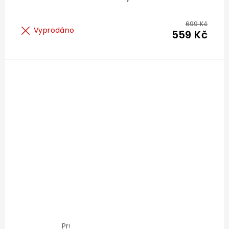
699 Kč
Vyprodáno
559 Kč
Průměrné