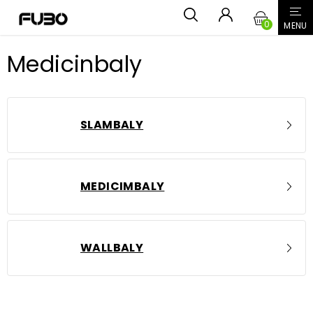
Přejít
NÁKUPN
na
obsah
KOŠÍK
Medicinbaly
SLAMBALY
MEDICIMBALY
WALLBALY