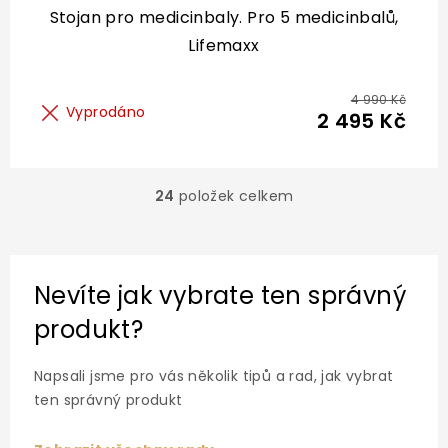
Stojan pro medicinbaly. Pro 5 medicinbalů,
Lifemaxx
4 990 Kč
Vyprodáno
2 495 Kč
24
položek celkem
O
v
l
á
d
Nevíte jak vybrate ten správný
a
c
produkt?
í
p
r
Napsali jsme pro vás několik tipů a rad, jak vybrat
v
ten správný produkt
k
y