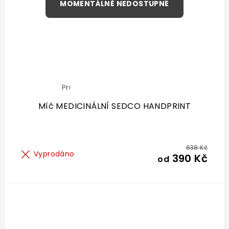
Průměrné
hodnocení
produktu
Míč MEDICINÁLNÍ SEDCO HANDPRINT
je
5,0
z
5
hvězdiček.
638 Kč
Vyprodáno
390 Kč
od