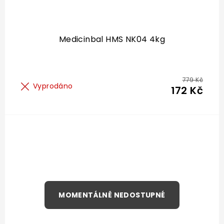
Medicinbal HMS NK04 4kg
779 Kč
Vyprodáno
172 Kč