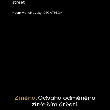
street.
- Jan Velichovsky, DECATHLON
Ze světa FUBO
Powered by Curator.io
Změna.
Odvaha odměněna
zítřejším štěstí.