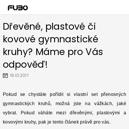
Přejít
na
obsah
Dřevěné, plastové či
kovové gymnastické
kruhy? Máme pro Vás
odpověď!
19.10.2017
Pokud se chystáte pořídit si vlastní set přenosných
gymnastických kruhů, možná jste na vážkách, jaké
vybrat. Pokud váháte mezi dřevěnými, plastovými a
kovovými kruhy, pak je tento článek právě pro vás.