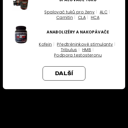
Spalovač tuků pro ženy
ALC
Carnitin
CLA
HCA
ANABOLIZÉRY A NAKOPÁVAČE
Kofein
Předtréninkové stimulanty
Tribulus
HMB
Podpora testosteronu
DALŠÍ