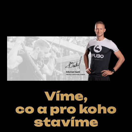
Víme,
co a pro koho
stavíme