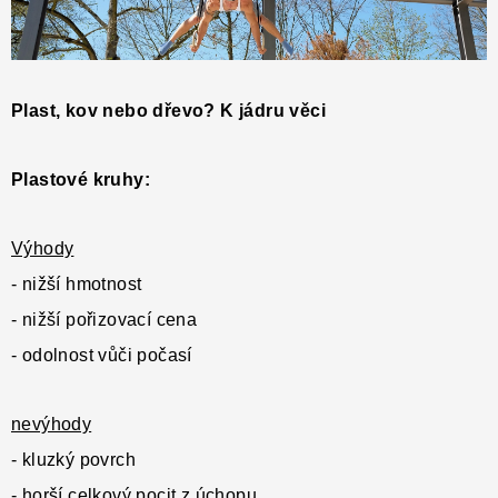
Plast, kov nebo dřevo? K jádru věci
Plastové kruhy:
Výhody
- nižší hmotnost
- nižší pořizovací cena
- odolnost vůči počasí
nevýhody
- kluzký povrch
- horší celkový pocit z úchopu