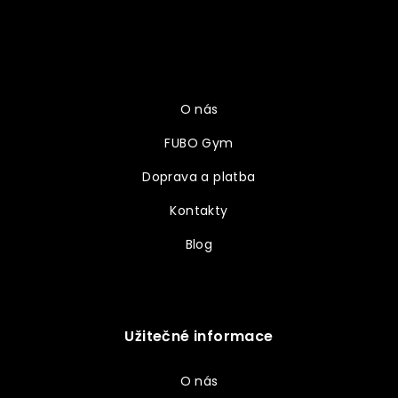
Z
á
p
a
Vše o nákupu
t
í
O nás
FUBO Gym
Doprava a platba
Kontakty
Blog
Užitečné informace
O nás