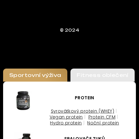
© 2024
Sportovní výživa
Fitness oblečení
PROTEIN
Syrovátkový protein (WHEY)
Vegan protein
Protein CFM
Hydro protein
Noční protein
SPALOVAČE TUKŮ