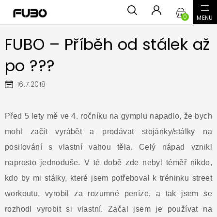
Přejít
NÁKUPN
na
obsah
KOŠÍK
FUBO – Příběh od stálek až
po ???
16.7.2018
Před 5 lety mě ve 4. ročníku na gymplu napadlo, že bych
mohl začít vyrábět a prodávat stojánky/stálky na
posilování s vlastní vahou těla. Celý nápad vznikl
naprosto jednoduše. V té době zde nebyl téměř nikdo,
kdo by mi stálky, které jsem potřeboval k tréninku street
workoutu, vyrobil za rozumné peníze, a tak jsem se
rozhodl vyrobit si vlastní. Začal jsem je používat na