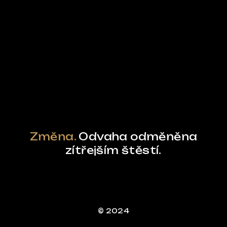
Ze světa FUBO
Powered by Curator.io
Změna.
Odvaha odměněna
zítřejším štěstí.
© 2024