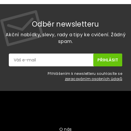
Odběr newsletteru
Akční nabídky, slevy, rady a tipy ke cvičení. Žádný
spam.
Přihlášením k newsletteru souhlasíte se
zpracováním osobních údajů
Z
á
p
a
Vše o nákupu
t
í
O nás