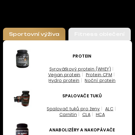
Sportovní výživa
Fitness oblečení
PROTEIN
Syrovátkový protein (WHEY)
Vegan protein
Protein CFM
Hydro protein
Noční protein
SPALOVAČE TUKŮ
Spalovač tuků pro ženy
ALC
Carnitin
CLA
HCA
ANABOLIZÉRY A NAKOPÁVAČE