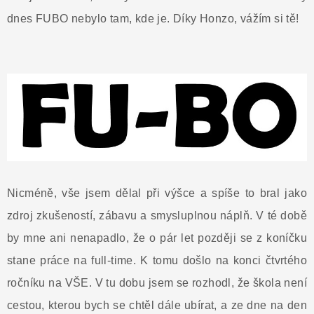
dnes FUBO nebylo tam, kde je. Díky Honzo, vážím si tě!
Nicméně, vše jsem dělal při výšce a spíše to bral jako
zdroj zkušeností, zábavu a smysluplnou náplň. V té době
by mne ani nenapadlo, že o pár let později se z koníčku
stane práce na full-time. K tomu došlo na konci čtvrtého
ročníku na VŠE. V tu dobu jsem se rozhodl, že škola není
cestou, kterou bych se chtěl dále ubírat, a ze dne na den