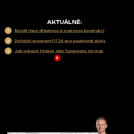
O NÁS
NAŠE NABÍDKA
AKTUÁLNĚ:
Rozdil mezi dřevenou a ocelovou konstukcí
NAŠE SLUŽBY
Dotační program FIT24 pro soukromé skoly
REALIZACE
Jak vybavit fitness, aby fungovalo na max
KONTAKT
6
... Více aktualit a tipů
ŘEŠENÍ NA KLÍČ
E-SHOP