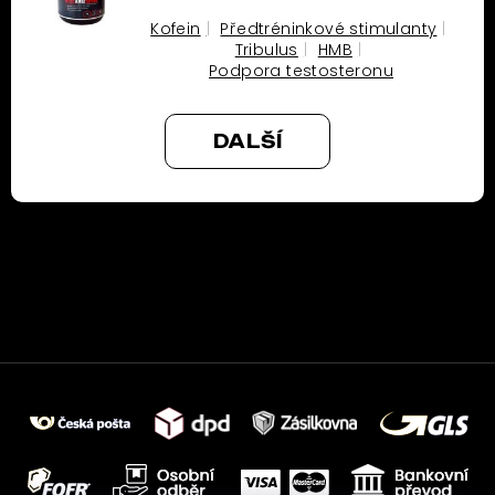
Kofein
Předtréninkové stimulanty
Tribulus
HMB
Podpora testosteronu
DALŠÍ