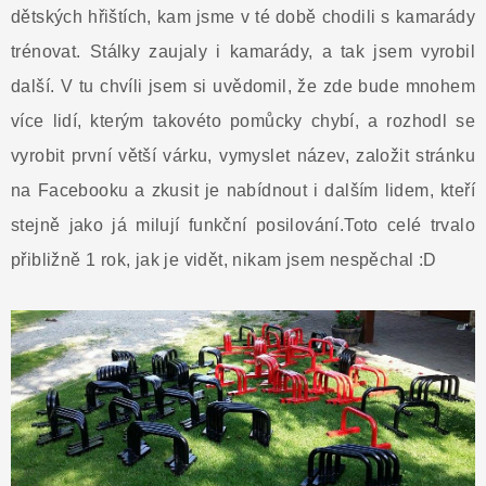
dětských hřištích, kam jsme v té době chodili s kamarády
trénovat. Stálky zaujaly i kamarády, a tak jsem vyrobil
další. V tu chvíli jsem si uvědomil, že zde bude mnohem
více lidí, kterým takovéto pomůcky chybí, a rozhodl se
vyrobit první větší várku, vymyslet název, založit stránku
na Facebooku a zkusit je nabídnout i dalším lidem, kteří
stejně jako já milují funkční posilování.Toto celé trvalo
přibližně 1 rok, jak je vidět, nikam jsem nespěchal :D