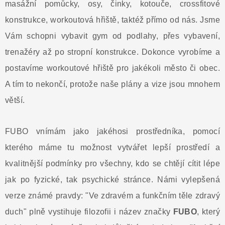
masážní pomůcky, osy, činky, kotouče, crossfitové
konstrukce, workoutová hřiště, taktéž přímo od nás. Jsme
Vám schopni vybavit gym od podlahy, přes vybavení,
trenažéry až po stropní konstrukce. Dokonce vyrobíme a
postavíme workoutové hřiště pro jakékoli město či obec.
A tím to nekončí, protože naše plány a vize jsou mnohem
větší.
FUBO vnímám jako jakéhosi prostředníka, pomocí
kterého máme tu možnost vytvářet lepší prostředí a
kvalitnější podmínky pro všechny, kdo se chtějí cítit lépe
jak po fyzické, tak psychické stránce. Námi vylepšená
verze známé pravdy: "Ve zdravém a funkčním těle zdravý
duch" plně vystihuje filozofii i název značky
FUBO
, který