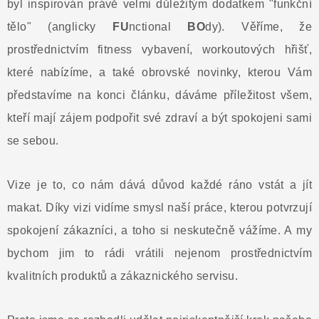
byl inspirován právě velmi důležitým dodatkem "funkční
tělo" (anglicky
FU
nctional
BO
dy). Věříme, že
prostřednictvím fitness vybavení, workoutových hřišť,
které nabízíme, a také obrovské novinky, kterou Vám
představíme na konci článku, dáváme příležitost všem,
kteří mají zájem podpořit své zdraví a být spokojeni sami
se sebou.
Vize je to, co nám dává důvod každé ráno vstát a jít
makat. Díky vizi vidíme smysl naší práce, kterou potvrzují
spokojení zákazníci, a toho si neskutečně vážíme. A my
bychom jim to rádi vrátili nejenom prostřednictvím
kvalitních produktů a zákaznického servisu.