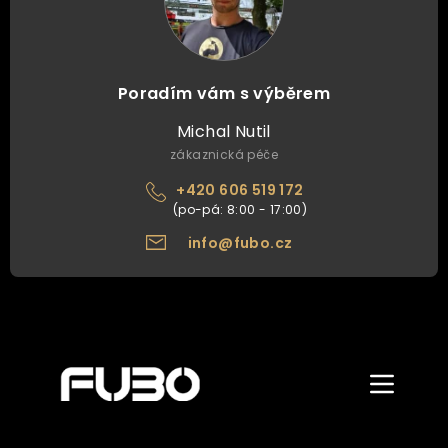
Poradím vám s výběrem
Michal Nutil
zákaznická péče
+420 606 519 172
info@fubo.cz
Zobrazit/skr
menu
ÚVOD