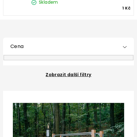
Skladem
1 Kč
Cena
Zobrazit další filtry
V
ý
p
i
s
p
r