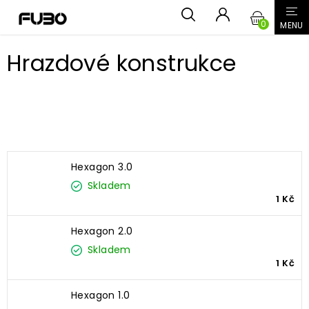
Přejít
NÁKUPN
na
obsah
KOŠÍK
Hrazdové konstrukce
Nejprodávanější
Hexagon 3.0
Skladem
1 Kč
Hexagon 2.0
Skladem
1 Kč
Hexagon 1.0