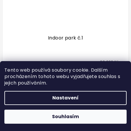
Indoor park č.1
99 900 Kč
Na dotaz
79 920 Kč
Tento web používá soubory cookie. Dalším
procházením tohoto webu vyjadřujete souhlas s
Indoor streetworkoutové hřiště Více než 10
jejich používáním.
stanovišť Vhodná pro funkční zóny Zvolte si
barvu případně i rozměry
Nastavení
20 %
Souhlasím
DOPRAVA
ZDARMA