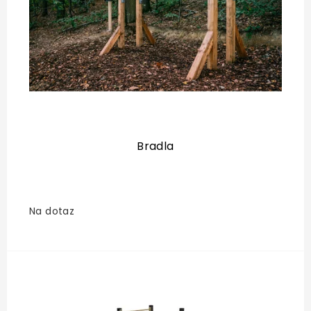
o
d
u
k
t
ů
Bradla
Na dotaz