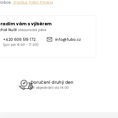
robce:
Značka:
FUBO Fitness
oradím vám s výběrem
chal Nutil
zákaznická péče
+420 606 519 172
info@fubo.cz
Doručení druhý den
při objednání do 14:00