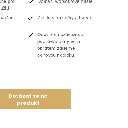
kce pro
Domací workoutové hřiště
užití
 Vašim
Zvolte si rozměry a barvu
Odešlete nezávaznou
poptávku a my Vám
obratem zašleme
cenovou nabídku
Dotázat se na
produkt