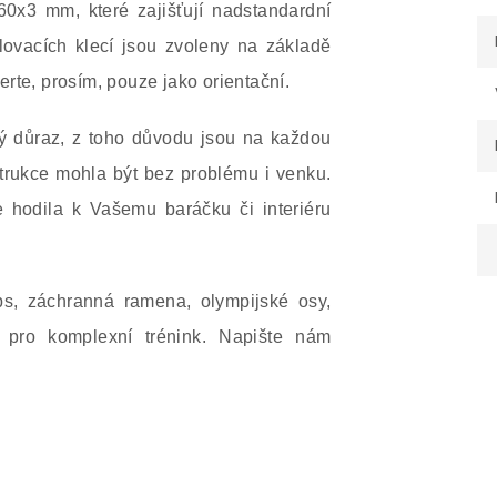
60x3 mm, které zajišťují nadstandardní
lovacích klecí jsou zvoleny na základě
rte, prosím, pouze jako orientační.
ý důraz, z toho důvodu jsou na každou
strukce mohla být bez problému i venku.
e hodila k Vašemu baráčku či interiéru
ps, záchranná ramena, olympijské osy,
é pro komplexní trénink. Napište nám