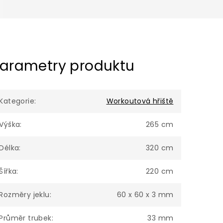
arametry produktu
Kategorie
:
Workoutová hřiště
Výška
:
265 cm
Délka
:
320 cm
Šířka
:
220 cm
Rozměry jeklu
:
60 x 60 x 3 mm
Průměr trubek
:
33 mm