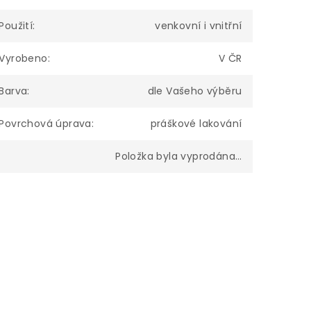
Použití
:
venkovní i vnitřní
Vyrobeno
:
V ČR
Barva
:
dle Vašeho výběru
Povrchová úprava
:
práškové lakování
Položka byla vyprodána…