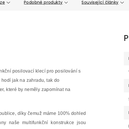
uze
Podobné produkty
Související články
P
kční posilovací klecí pro posilování s
e hodí jak na zahradu, tak do
ter, které by neměly zapomínat na
republice, díky čemuž máme 100% dohled
ny naše multifunkční konstrukce jsou