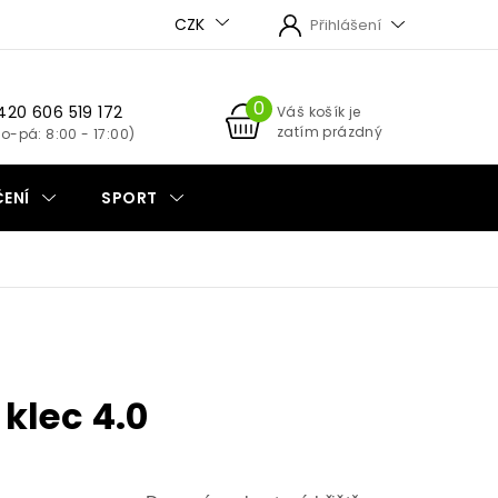
CZK
Přihlášení
420 606 519 172
NÁKUPNÍ
Váš košík je
zatím prázdný
KOŠÍK
ENÍ
SPORT
klec 4.0