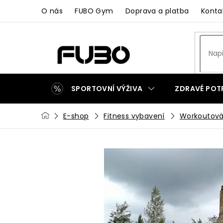
Přejít
O nás
FUBO Gym
Doprava a platba
Konta
na
obsah
SPORTOVNÍ VÝŽIVA
ZDRAVÉ POT
Domů
E-shop
Fitness vybavení
Workoutová
ZAKÁZKOVÁ VÝROBA