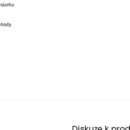
 návrhu
dohody