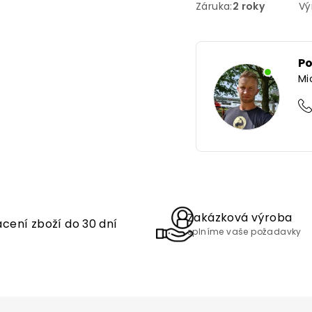
Záruka
:
2 roky
Vý
P
Mi
Zakázková výroba
cení zboží do 30 dní
splníme vaše požadavky