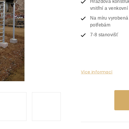
Hrazdová konstru
vnitřní a venkovní 
Na míru vyrobená
potřebám
7-8 stanovišť
Více informací