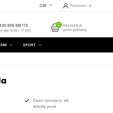
CZK
Přihlášení
420 606 519 172
NÁKUPNÍ
Váš košík je
zatím prázdný
KOŠÍK
ENÍ
SPORT
la
Často opomíjený, ale
důležitý prvek