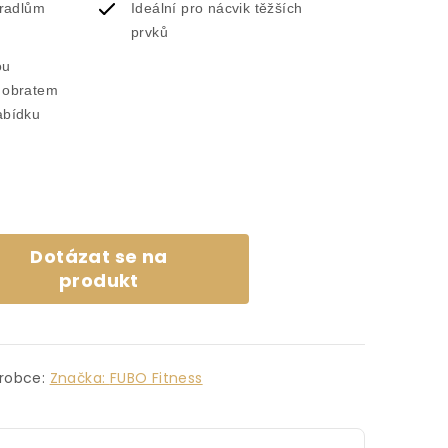
bradlům
Ideální pro nácvik těžších
prvků
ou
 obratem
abídku
Dotázat se na
produkt
robce:
Značka:
FUBO Fitness