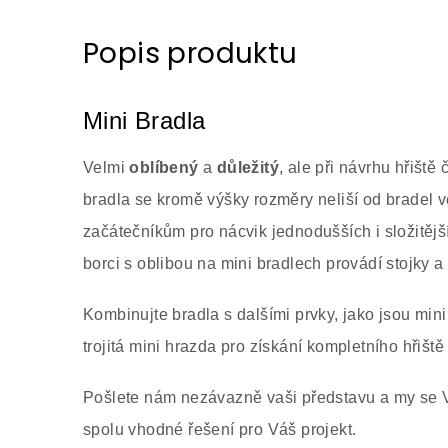
Popis produktu
Mini Bradla
Velmi
oblíbený
a
důležitý
, ale při návrhu hřišt
bradla se kromě výšky rozměry neliší od bradel v
začátečníkům pro nácvik jednodušších i složitějš
borci s oblibou na mini bradlech provádí stojky 
Kombinujte bradla s dalšími prvky, jako jsou min
trojitá mini hrazda pro získání kompletního hřišt
Pošlete nám nezávazně vaši představu a my se
spolu vhodné řešení pro Váš projekt.