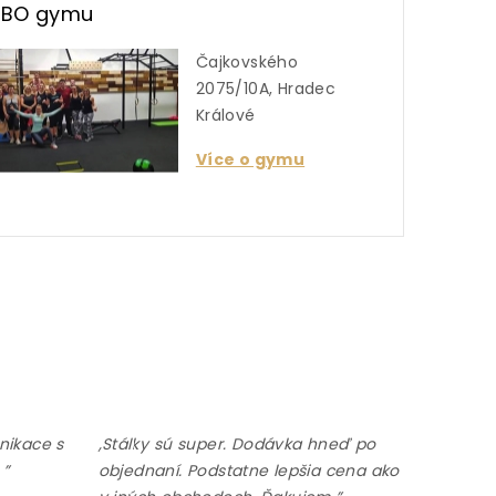
UBO gymu
Čajkovského
2075/10A, Hradec
Králové
Více o gymu
nikace s
,Stálky sú super. Dodávka hneď po
 ”
objednaní. Podstatne lepšia cena ako