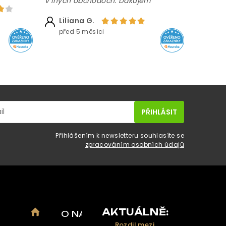
v iných obchodoch. Ďakujem ”
Liliana G.
před 5 měsíci
Přihlášením k newsletteru souhlasíte se
zpracováním osobních údajů
AKTUÁLNĚ:
O NÁS
Rozdil mezi