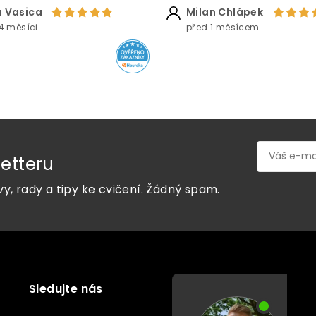
 Vasica
Milan Chlápek
4 měsíci
před 1 měsícem
etteru
vy, rady a tipy ke cvičení. Žádný spam.
Sledujte nás
P