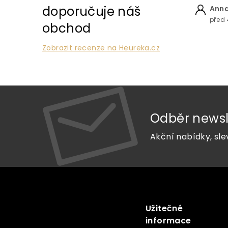
doporučuje náš
Anna
před 
obchod
Zobrazit recenze na Heureka.cz
Odběr newsl
Akční nabídky, sle
Z
á
p
a
Užitečné
Vše o nákupu
t
informace
í