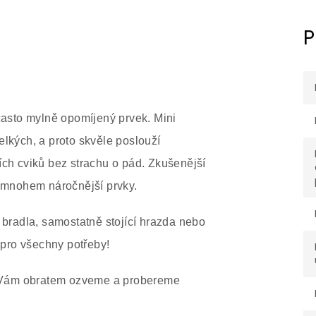
P
ě často mylně opomíjený prvek. Mini
elkých, a proto skvěle poslouží
ích cviků bez strachu o pád. Zkušenější
a mnohem náročnější prvky.
i bradla, samostatně stojící hrazda nebo
ě pro všechny potřeby!
 Vám obratem ozveme a probereme