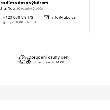
oradím vám s výběrem
chal Nutil
zákaznická péče
+420 606 519 172
info@fubo.cz
Doručení druhý den
při objednání do 14:00