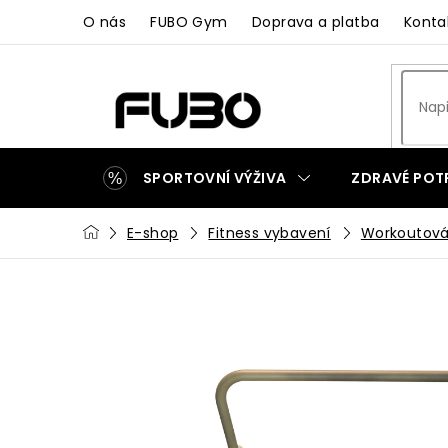
Přejít
O nás
FUBO Gym
Doprava a platba
Konta
na
obsah
SPORTOVNÍ VÝŽIVA
ZDRAVÉ POT
Domů
E-shop
Fitness vybavení
Workoutová
ZAKÁZKOVÁ VÝROBA