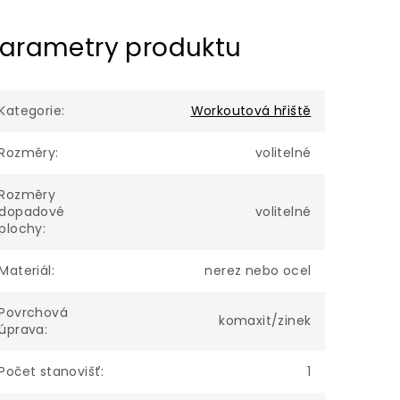
arametry produktu
Kategorie
:
Workoutová hřiště
Rozměry
:
volitelné
Rozměry
dopadové
volitelné
plochy
:
Materiál
:
nerez nebo ocel
Povrchová
komaxit/zinek
úprava
:
Počet stanovišť
:
1