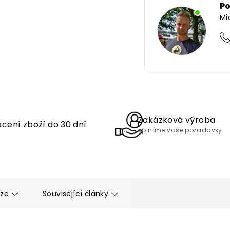
P
Mi
Zakázková výroba
cení zboží do 30 dní
splníme vaše požadavky
uze
Související články