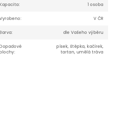
Kapacita
:
1 osoba
Vyrobeno
:
V ČR
Barva
:
dle Vašeho výběru
Dopadové
písek, štěpka, kačírek,
plochy
:
tartan, umělá tráva