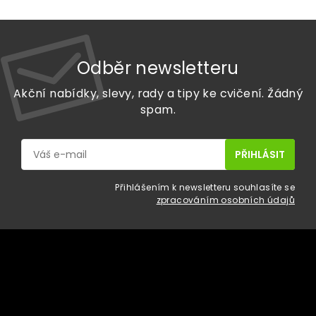
Odběr newsletteru
Akční nabídky, slevy, rady a tipy ke cvičení. Žádný
spam.
Přihlášením k newsletteru souhlasíte se
zpracováním osobních údajů
Z
á
p
a
Vše o nákupu
t
í