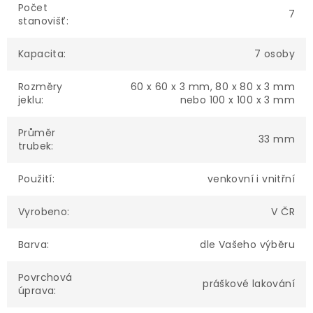
Počet
7
stanovišť
:
Kapacita
:
7 osoby
Rozměry
60 x 60 x 3 mm, 80 x 80 x 3 mm
jeklu
:
nebo 100 x 100 x 3 mm
Průměr
33 mm
trubek
:
Použití
:
venkovní i vnitřní
Vyrobeno
:
V ČR
Barva
:
dle Vašeho výběru
Povrchová
práškové lakování
úprava
: