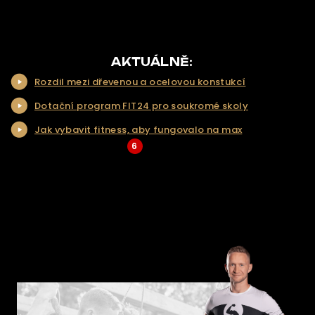
ÚVOD
O NÁS
NAŠE NABÍDKA
AKTUÁLNĚ:
Rozdil mezi dřevenou a ocelovou konstukcí
NAŠE SLUŽBY
Dotační program FIT24 pro soukromé skoly
REALIZACE
Jak vybavit fitness, aby fungovalo na max
KONTAKT
6
... Více aktualit a tipů
ŘEŠENÍ NA KLÍČ
E-SHOP