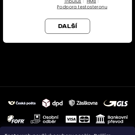
Tribulus
HMB
Podpora testosteronu
DALŠÍ