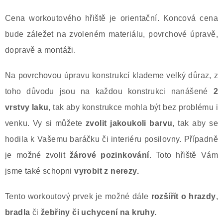
Cena workoutového hřiště je orientační. Koncová cena
bude záležet na zvoleném materiálu, povrchové úpravě,
dopravě a montáži.
Na povrchovou úpravu konstrukcí klademe velký důraz, z
toho důvodu jsou na každou konstrukci nanášené
2
vrstvy laku
, tak aby konstrukce mohla být bez problému i
venku. Vy si můžete
zvolit jakoukoli barvu
, tak aby se
hodila k Vašemu baráčku či interiéru posilovny. Případně
je možné zvolit
žárové pozinkování
. Toto hřiště Vám
jsme také schopni
vyrobit z nerezy.
Tento workoutový prvek je možné dále
rozšířít
o hrazdy
,
bradla
či
žebřiny či uchycení na kruhy.