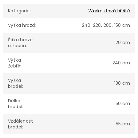
Kategorie
:
Workoutová hřiště
Výška hrazd
:
240, 220, 200, 150 cm
Šířka hrazd
120 cm
a žebřin
:
Výška
240 cm
žebřin
:
Výška
130 cm
bradel
:
Délka
150 cm
bradel
:
Vzdálenost
55 cm
bradel
: