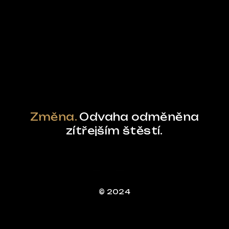
Ze světa FUBO
Powered by Curator.io
Změna.
Odvaha odměněna
zítřejším štěstí.
© 2024