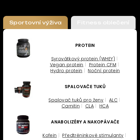
Sportovní výživa
Fitness oblečení
PROTEIN
Syrovátkový protein (WHEY)
Vegan protein
Protein CFM
Hydro protein
Noční protein
SPALOVAČE TUKŮ
Spalovač tuků pro ženy
ALC
Carnitin
CLA
HCA
ANABOLIZÉRY A NAKOPÁVAČE
Kofein
Předtréninkové stimulanty