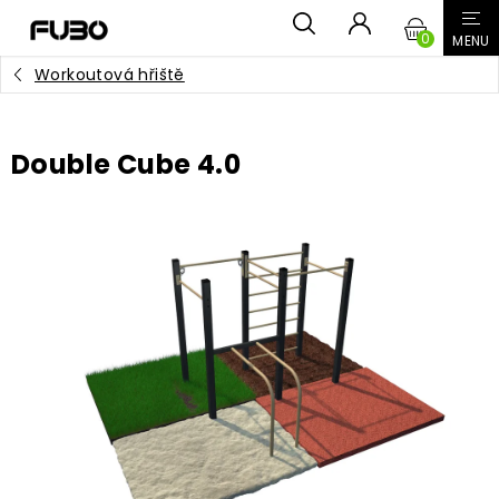
Přejít
NÁKUPN
na
obsah
Workoutová hřiště
KOŠÍK
Double Cube 4.0