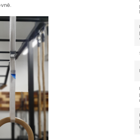
ovně.