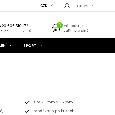
CZK
Přihlášení
420 606 519 172
NÁKUPNÍ
Váš košík je
zatím prázdný
KOŠÍK
ENÍ
SPORT
šíře 25 mm a 35 mm
é,
prodáváno po kusech