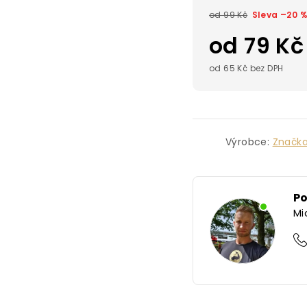
od 99 Kč
–20 
od
79 Kč
od
65 Kč
bez DPH
Výrobce:
Značk
P
Mi