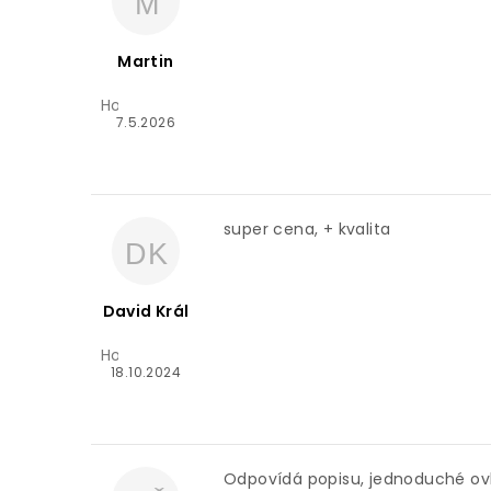
M
s
h
o
Martin
d
n
Hodnocení produktu je 5 z 5 hvězdiček.
o
7.5.2026
c
e
n
í
super cena, + kvalita
DK
David Král
Hodnocení produktu je 5 z 5 hvězdiček.
18.10.2024
Odpovídá popisu, jednoduché ovl