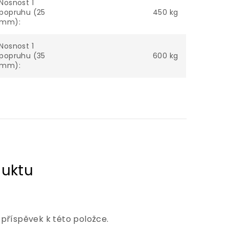
Nosnost 1
popruhu (25
450 kg
mm)
:
Nosnost 1
popruhu (35
600 kg
mm)
:
 příspěvek k této položce.