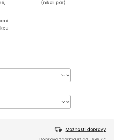
né,
(nikoli pár)
cení
zkou
Možnosti dopravy