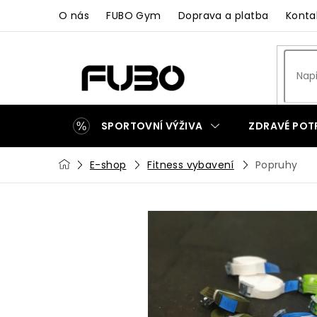
Přejít
O nás
FUBO Gym
Doprava a platba
Konta
na
obsah
SPORTOVNÍ VÝŽIVA
ZDRAVÉ POT
Domů
E-shop
Fitness vybavení
Popruhy
ZAKÁZKOVÁ VÝROBA