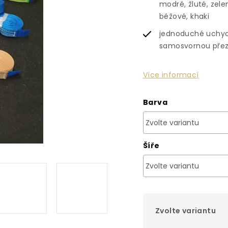
modré, žluté, zele
béžové, khaki
jednoduché uchy
samosvornou pře
Více informací
Barva
Šíře
Zvolte variantu