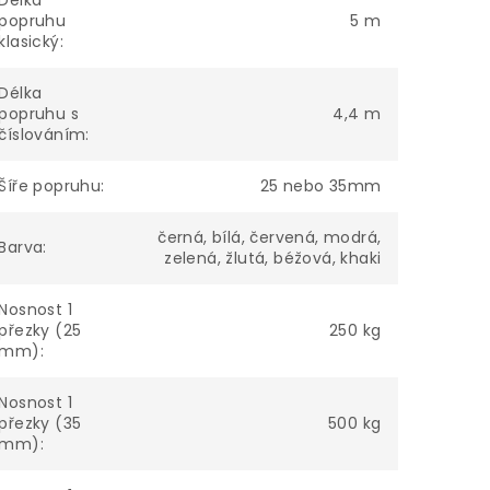
Délka
popruhu
5 m
klasický
:
Délka
popruhu s
4,4 m
číslováním
:
Šíře popruhu
:
25 nebo 35mm
černá, bílá, červená, modrá,
Barva
:
zelená, žlutá, béžová, khaki
Nosnost 1
přezky (25
250 kg
mm)
:
Nosnost 1
přezky (35
500 kg
mm)
: