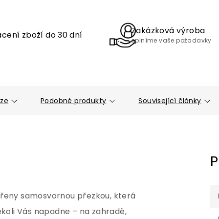
Zakázková výroba
cení zboží do 30 dní
splníme vaše požadavky
uze
Podobné produkty
Související články
P
třeny samosvornou přezkou, která
koli Vás napadne – na zahradě,