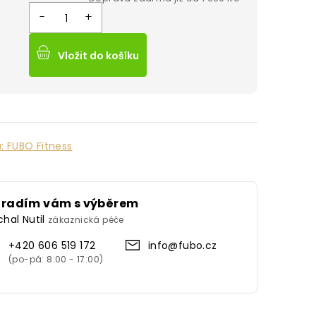
%
Vložit do košíku
a:
FUBO Fitness
oradím vám s výběrem
chal Nutil
zákaznická péče
+420 606 519 172
info@fubo.cz