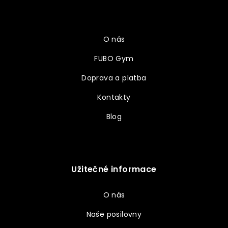
p
a
Vše o nákupu
t
í
O nás
FUBO Gym
Doprava a platba
Kontakty
Blog
Užitečné informace
O nás
Naše posilovny