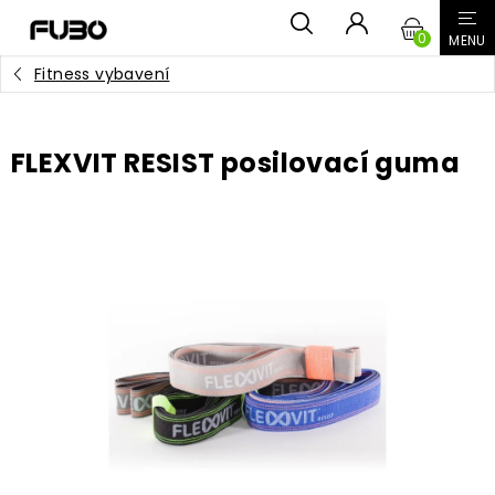
Přejít
NÁKUPN
na
obsah
Fitness vybavení
KOŠÍK
FLEXVIT RESIST posilovací guma