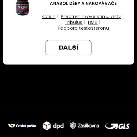
ANABOLIZÉRY A NAKOPÁVAČE
Kofein
Předtréninkové stimulanty
Tribulus
HMB
Podpora testosteronu
DALŠÍ