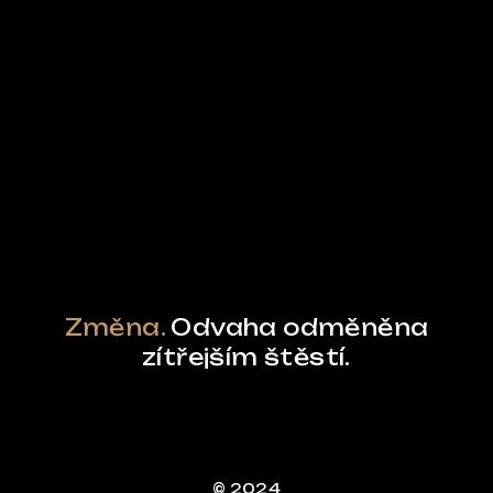
Ze světa FUBO
Powered by Curator.io
Změna.
Odvaha odměněna
zítřejším štěstí.
© 2024