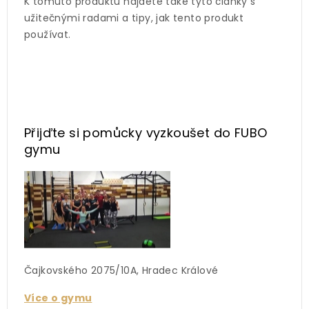
K tomuto produktu najdete také tyto články s
užitečnými radami a tipy, jak tento produkt
používat.
Přijďte si pomůcky vyzkoušet
do FUBO
gymu
Čajkovského 2075/10A, Hradec Králové
Více o gymu