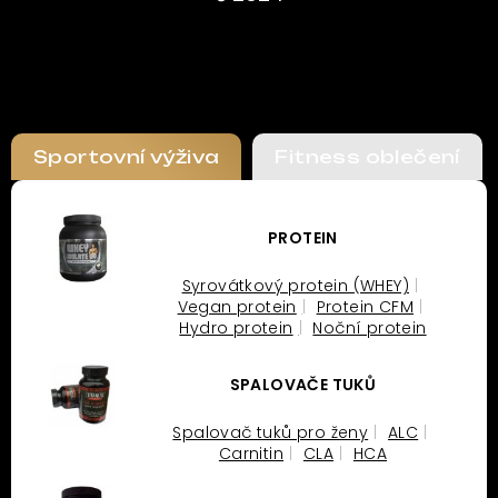
Sportovní výživa
Fitness oblečení
PROTEIN
Syrovátkový protein (WHEY)
Vegan protein
Protein CFM
Hydro protein
Noční protein
SPALOVAČE TUKŮ
Spalovač tuků pro ženy
ALC
Carnitin
CLA
HCA