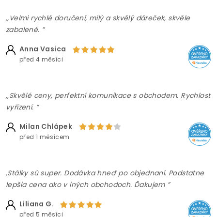
,,Velmi rychlé doručení, milý a skvělý dáreček, skvěle
zabalené. ”
Anna Vasica
před 4 měsíci
,,Skvělé ceny, perfektní komunikace s obchodem. Rychlost
vyřízení. ”
Milan Chlápek
před 1 měsícem
,Stálky sú super. Dodávka hneď po objednaní. Podstatne
lepšia cena ako v iných obchodoch. Ďakujem ”
Liliana G.
před 5 měsíci