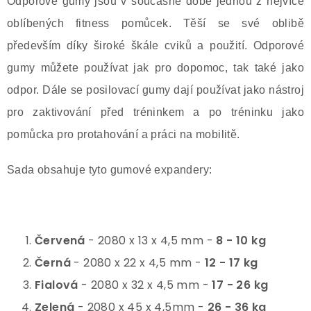
Odporové gumy jsou v současné době jednou z nejvíce
oblíbených fitness pomůcek. Těší se své oblibě
především díky široké škále cviků a použití. Odporové
gumy můžete používat jak pro dopomoc, tak také jako
odpor. Dále se posilovací gumy dají používat jako nástroj
pro zaktivování před tréninkem a po tréninku jako
pomůcka pro protahování a práci na mobilitě.
Sada obsahuje tyto gumové expandery:
Červená
- 2080 x 13 x 4,5 mm -
8 - 10 kg
Černá
- 2080 x 22 x 4,5 mm -
12 - 17 kg
Fialová
- 2080 x 32 x 4,5 mm -
17 - 26 kg
Zelená
-
2080 x 45 x 4,5mm
-
26 - 36 kg