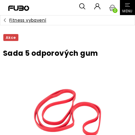
Přejít
NÁKUPN
na
obsah
Fitness vybavení
KOŠÍK
Akce
Sada 5 odporových gum