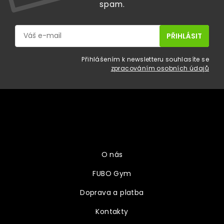
spam.
Přihlášením k newsletteru souhlasíte se
zpracováním osobních údajů
Z
á
p
a
Vše o nákupu
t
í
O nás
FUBO Gym
Doprava a platba
Kontakty