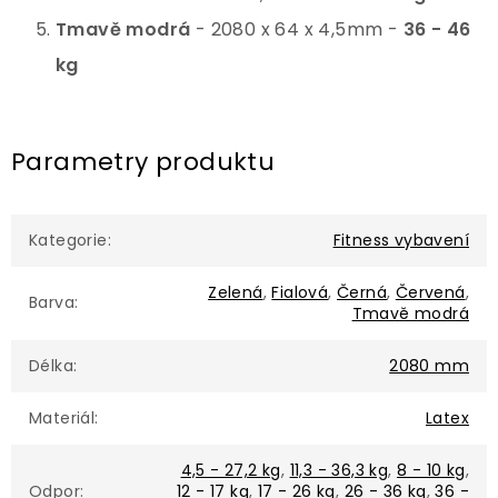
Tmavě modrá
-
2080 x 64 x 4,5mm
-
36 - 46
kg
Parametry produktu
Kategorie
:
Fitness vybavení
Zelená
,
Fialová
,
Černá
,
Červená
,
Barva
:
Tmavě modrá
Délka
:
2080 mm
Materiál
:
Latex
4,5 - 27,2 kg
,
11,3 - 36,3 kg
,
8 - 10 kg
,
Odpor
:
12 - 17 kg
,
17 - 26 kg
,
26 - 36 kg
,
36 -