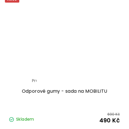
Průměrné
hodnocení
produktu
Odporové gumy - sada na MOBILITU
je
5,0
z
5
hvězdiček.
690 Kč
Skladem
490 Kč