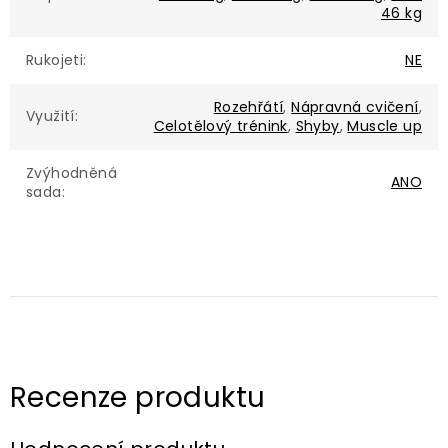
46 kg
Rukojeti
:
NE
Rozehřátí
,
Nápravná cvičení
,
Využití
:
Celotělový trénink
,
Shyby
,
Muscle up
Zvýhodněná
ANO
sada
: