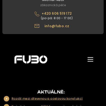
zákaznická péče
+420 606 519 172
info@fubo.cz
Zobrazit/skr
menu
ÚVOD
O NÁS
NAŠE NABÍDKA
AKTUÁLNĚ:
Rozdil mezi dřevenou a ocelovou konstukcí
NAŠE SLUŽBY