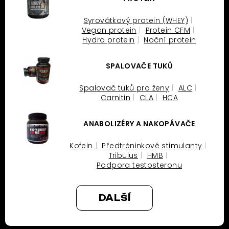
Syrovátkový protein (WHEY)
Vegan protein
Protein CFM
Hydro protein
Noční protein
SPALOVAČE TUKŮ
Spalovač tuků pro ženy
ALC
Carnitin
CLA
HCA
ANABOLIZÉRY A NAKOPÁVAČE
Kofein
Předtréninkové stimulanty
Tribulus
HMB
Podpora testosteronu
DALŠÍ