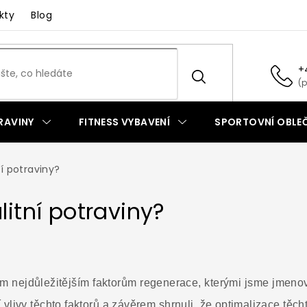
kty
Blog
+
RAVINY
FITNESS VYBAVENÍ
SPORTOVNÍ OBLEČ
ní potraviny?
litní potraviny?
m nejdůležitějším faktorům regenerace, kterými jsme jmenov
vlivy těchto faktorů a závěrem shrnuli, že optimalizace těch