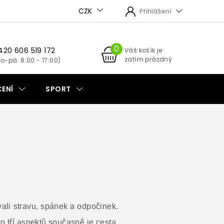
CZK
Přihlášení
420 606 519 172
NÁKUPNÍ
Váš košík je
zatím prázdný
KOŠÍK
ENÍ
SPORT
ali stravu, spánek a odpočinek.
to tří aspektů současně je cesta,