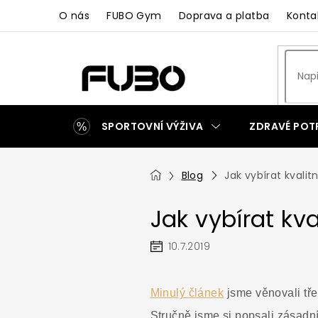
Přejít
O nás
FUBO Gym
Doprava a platba
Konta
na
obsah
SPORTOVNÍ VÝŽIVA
ZDRAVÉ POT
ZAKÁZKOVÁ VÝROBA
Domů
Blog
Jak vybírat kvalit
Jak vybírat kva
10.7.2019
Minulý článek
jsme věnovali tře
Stručně jsme si popsali zásadní 