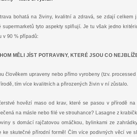
trava bohatá na živiny, kvalitní a zdravá, se zdají celkem 
 supermarketů tyto aspekty splňují. Je tu však jedno kritériu
 v 90 % případů:
HOM MĚLI JÍST POTRAVINY, KTERÉ JSOU CO NEJBLÍŽ
sou člověkem upraveny nebo přímo vyrobeny (tzv. processed 
írodě, tím více kvalitních a přirozených živin v ní zůstalo.
erstvé hovězí maso od krav, které se pasou v přírodě n
ečená na másle nebo filé ve strouhance? Lasagne z krabič
oviny s domácí rajčatovou omáčkou, bylinkami ze zahrád
že ke skutečné přírodní formě! Čím více podivných věcí ve sl