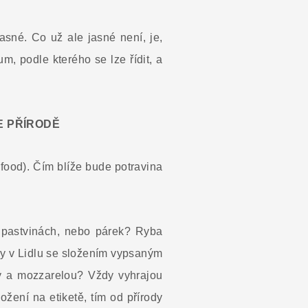
jasné. Co už ale jasné není, je,
m, podle kterého se lze řídit, a
E PŘÍRODĚ
food). Čím blíže bude potravina
a pastvinách, nebo párek? Ryba
ky v Lidlu se složením vypsaným
ky a mozzarelou? Vždy vyhrajou
ožení na etiketě, tím od přírody