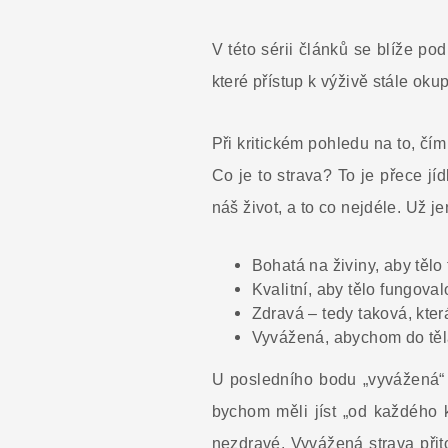
V této sérii článků se blíže po
které přístup k výživě stále oku
Při kritickém pohledu na to, čím
Co je to strava? To je přece jí
náš život, a to co nejdéle. Už 
Bohatá na živiny, aby tělo
Kvalitní, aby tělo fungova
Zdravá – tedy taková, kte
Vyvážená, abychom do těla
U posledního bodu „vyvážená“ s
bychom měli jíst „od každého k
nezdravé. Vyvážená strava přit