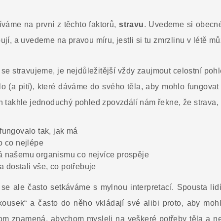
díváme na první z těchto faktorů,
stravu
. Uvedeme si obecné
pují, a uvedeme na pravou míru, jestli si tu zmrzlinu v létě 
 se stravujeme, je nejdůležitější vždy zaujmout celostní poh
dlo (a pití), které dáváme do svého těla, aby mohlo fungovat
jen takhle jednoduchý pohled zpovzdálí nám řekne, že strava, 
 fungovalo tak, jak má
lo co nejlépe
rá našemu organismu co nejvíce prospěje
 dostali vše, co potřebuje
e ale často setkáváme s mylnou interpretací. Spousta lid
ousek“ a často do něho vkládají své alibi proto, aby mohl
om znamená, abychom mysleli na veškeré potřeby těla a neoc