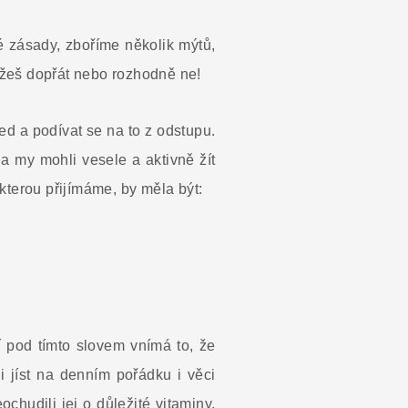
 zásady, zboříme několik mýtů,
můžeš dopřát nebo rozhodně ne!
led a podívat se na to z odstupu.
 a my mohli vesele a aktivně žít
kterou přijímáme, by měla být:
í pod tímto slovem vnímá to, že
i jíst na denním pořádku i věci
hudili jej o důležité vitaminy,