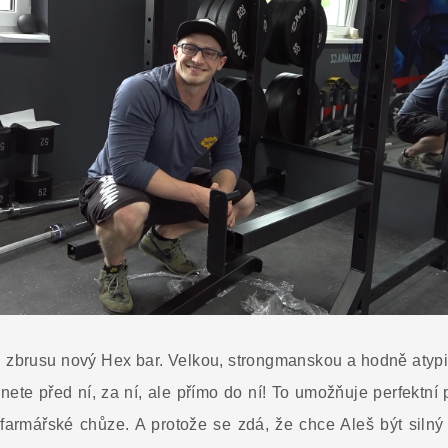
l zbrusu nový Hex bar. Velkou, strongmanskou a hodně atypi
nete před ní, za ní, ale přímo do ní! To umožňuje perfektní p
farmářské chůze. A protože se zdá, že chce Aleš být silný j