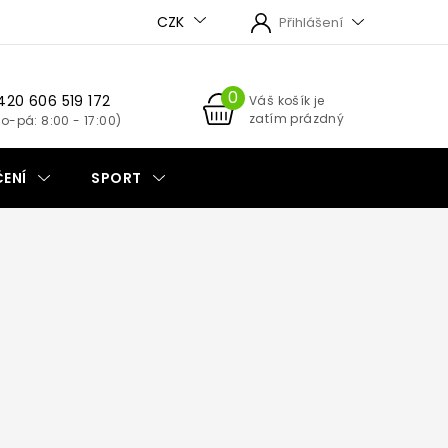
CZK
Přihlášení
420 606 519 172
NÁKUPNÍ
Váš košík je
zatím prázdný
KOŠÍK
ENÍ
SPORT