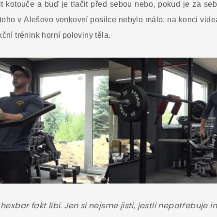
it kotouče a buď je tlačit před sebou nebo, pokud je za s
 toho v Alešovo venkovní posilce nebylo málo, na konci vide
ční trénink horní poloviny těla.
hexbar fakt líbí. Jen si nejsme jisti, jestli nepotřebuje i