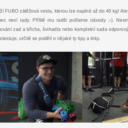
uží FUBO zátěžová vesta, kterou lze naplnit až do 40 kg! A
bec neví rady. Příště mu radši pošleme návody :-). Nes
lování zad a břicha, švihadla nebo kompletní sada odporov
testuje, určitě se podělí o nějaké ty tipy a triky.