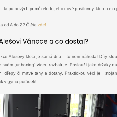
i kupu nových pomůcek do jeho nové posilovny, kterou mu 
ka od A do Z? Čtěte
zde!
Alešovi Vánoce a co dostal?
ukce Alešovy kleci je samá díra – to není náhoda! Díry slo
 ve svém „unboxing“ videu rozbaluje. Poslouží jako držáky n
 dřepy či mrtvé tahy a dotahy. Praktickou věcí je i stoj
tak v gymu pořádek!