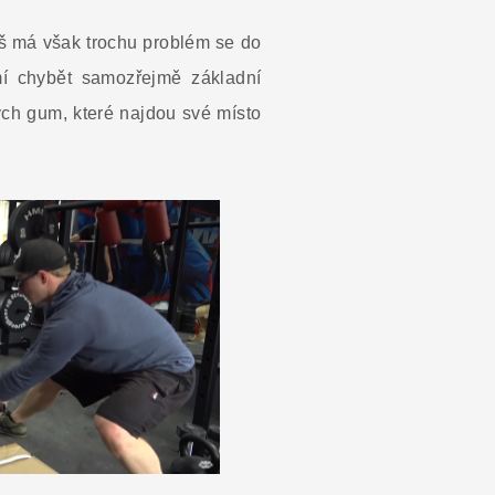
leš má však trochu problém se do
mí chybět samozřejmě základní
ých gum, které najdou své místo