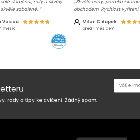
ychlé doručení, milý a skvělý
,,Skvělé ceny, perfektní komu
 skvěle zabalené. ”
obchodem. Rychlost vyřízení.
 Vasica
Milan Chlápek
4 měsíci
před 1 měsícem
etteru
vy, rady a tipy ke cvičení. Žádný spam.