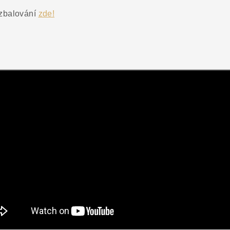
ozbalování
zde!