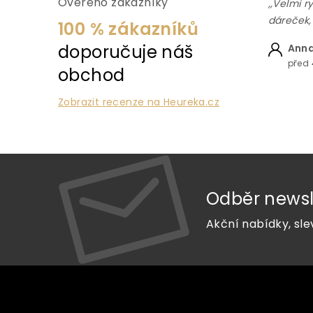
Ověřeno zákazníky
,,Velmi r
dáreček,
100 % zákazníků
doporučuje náš
Anna
před 
obchod
Zobrazit recenze na Heureka.cz
Odběr newsl
Akční nabídky, sle
Z
á
p