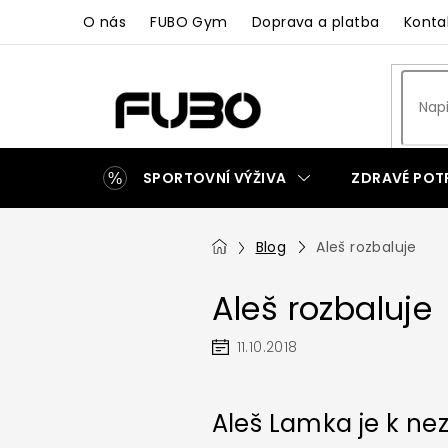
Přejít
O nás
FUBO Gym
Doprava a platba
Konta
na
obsah
SPORTOVNÍ VÝŽIVA
ZDRAVÉ POT
ZAKÁZKOVÁ VÝROBA
Domů
Blog
Aleš rozbaluje
Aleš rozbaluje
11.10.2018
Aleš Lamka je k ne