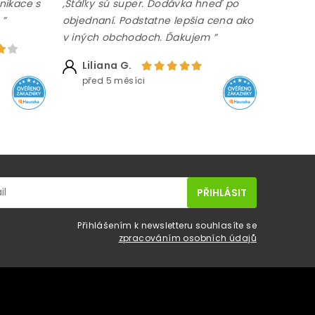
nikace s
,Stálky sú super. Dodávka hneď po
 ”
objednaní. Podstatne lepšia cena ako
v iných obchodoch. Ďakujem ”
Liliana G.
před 5 měsíci
Přihlášením k newsletteru souhlasíte se
zpracováním osobních údajů