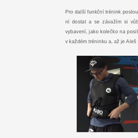
Pro další funkční trénink poslo
ní dostat a se závažím si vů
vybavení, jako kolečko na posi
v každém tréninku a, až je Aleš o