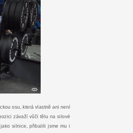
ckou osu, která vlastně ani není
ozici závaží vůči tělu na silové
ako silnice, přibalili jsme mu i