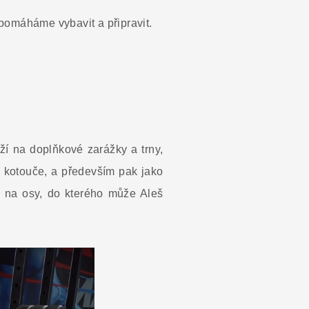
pomáháme vybavit a připravit.
uží na doplňkové zarážky a trny,
a kotouče, a především pak jako
an na osy, do kterého může Aleš