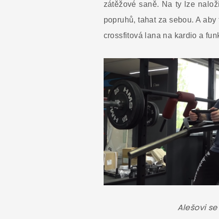
zátěžové saně. Na ty lze nalož
popruhů, tahat za sebou. A aby
crossfitová lana na kardio a funk
Alešovi se 