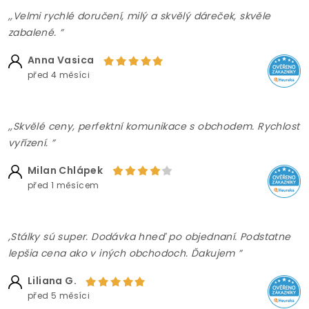
,,Velmi rychlé doručení, milý a skvělý dáreček, skvěle
zabalené. ”
Anna Vasica
před 4 měsíci
,,Skvělé ceny, perfektní komunikace s obchodem. Rychlost
vyřízení. ”
Milan Chlápek
před 1 měsícem
,Stálky sú super. Dodávka hneď po objednaní. Podstatne
lepšia cena ako v iných obchodoch. Ďakujem ”
Liliana G.
před 5 měsíci