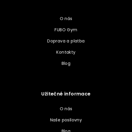
a
Vše o nákupu
t
í
O nás
FUBO Gym
Doprava a platba
Kontakty
Blog
Užitečné informace
O nás
Naše posilovny
Blog