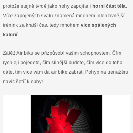
protože stejně tvrdě jako nohy zapojíte i
horní
část
těla
.
Více zapojených svalů znamená mnohem intenzivnější
trénink za kratší čas, tedy mnohem
více
spálených
kalorií
.
Zátěž Air biku se přizpůsobí vašim schopnostem. Čím
rychleji pojedete, čím silnější budete, čím více do toho
dáte, tím více vám dá air bike zabrat. Pohyb na trenažéru
navíc šetří klouby!