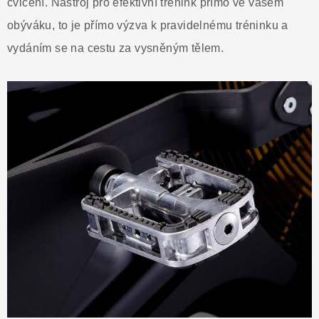
cvičení. Nástroj pro efektivní trénink přímo ve vašem
obýváku, to je přímo výzva k pravidelnému tréninku a
vydáním se na cestu za vysněným tělem.