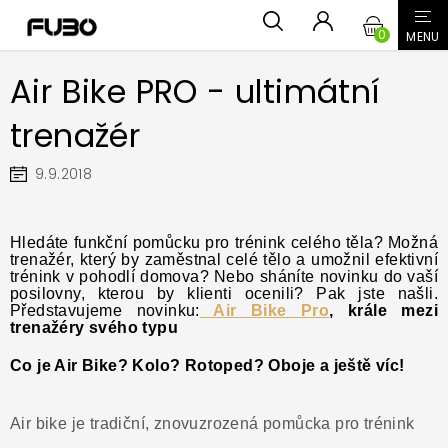
Přejít
NÁKUPN
na
obsah
KOŠÍK
Air Bike PRO - ultimátní
trenažér
9.9.2018
Hledáte funkční pomůcku pro trénink celého těla? Možná
trenažér, který by zaměstnal celé tělo a umožnil efektivní
trénink v pohodlí domova? Nebo sháníte novinku do vaší
posilovny, kterou by klienti ocenili? Pak jste našli.
Představujeme novinku:
Air Bike Pro
, krále mezi
trenažéry svého typu
Co je Air Bike? Kolo? Rotoped? Oboje a ještě víc!
Air bike je tradiční, znovuzrozená pomůcka pro trénink