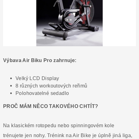
Výbava Air Biku Pro zahrnuje:
Velký LCD Display
8 různých workoutových reřimů
Polohovatelné sedadlo
PROČ MÁM NĚCO TAKOVÉHO CHTÍT?
Na klasickém rotopedu nebo spinningovém kole
trénujete jen nohy. Trénink na Air Bike je úplně jiná liga,