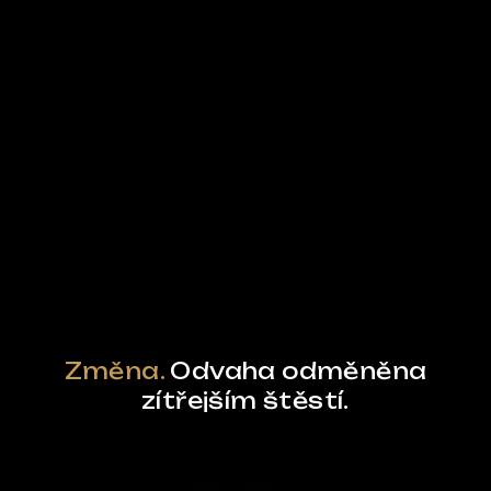
Ze světa FUBO
Powered by Curator.io
Změna.
Odvaha odměněna
zítřejším štěstí.