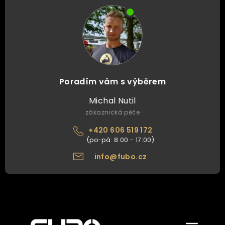
Poradím vám s výběrem
Michal Nutil
zákaznická péče
+420 606 519 172
info@fubo.cz
Zobrazit/skr