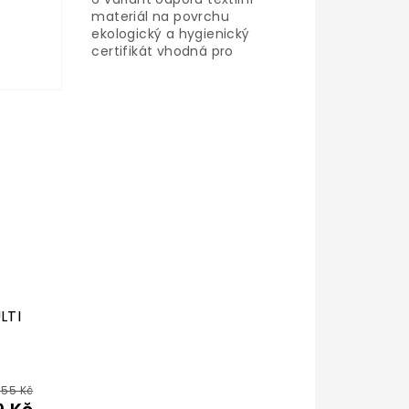
materiál na povrchu
ekologický a hygienický
certifikát vhodná pro
ů
alergiky rozehřátí a aktivace
m
posilování
LTI
955 Kč