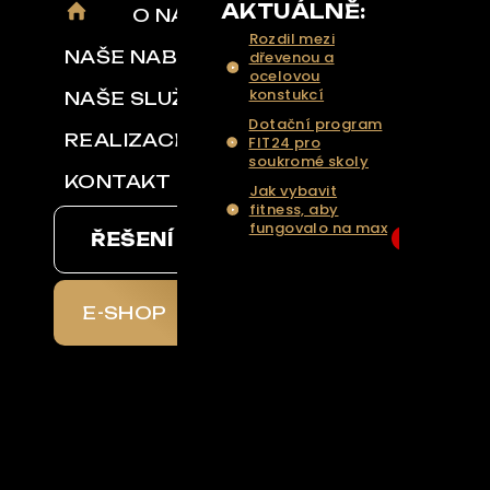
AKTUÁLNĚ:
O NÁS
Rozdil mezi
NAŠE NABÍDKA
dřevenou a
ocelovou
konstukcí
NAŠE SLUŽBY
Dotační program
REALIZACE
FIT24 pro
soukromé skoly
KONTAKT
Jak vybavit
fitness, aby
fungovalo na max
ŘEŠENÍ NA KLÍČ
6
... Více aktualit a
tipů
E-SHOP