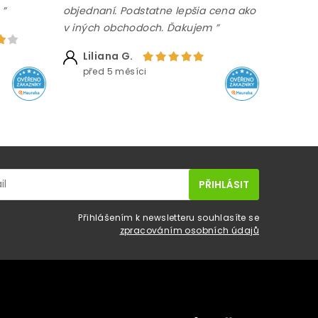
 ”
objednaní. Podstatne lepšia cena ako
v iných obchodoch. Ďakujem ”
Liliana G.
před 5 měsíci
Přihlášením k newsletteru souhlasíte se
zpracováním osobních údajů