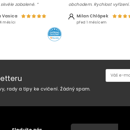
p
 skvěle zabalené. ”
obchodem. Rychlost vyřízení.
i
s
 Vasica
Milan Chlápek
u
4 měsíci
před 1 měsícem
etteru
vy, rady a tipy ke cvičení. Žádný spam.
Sledujte nás