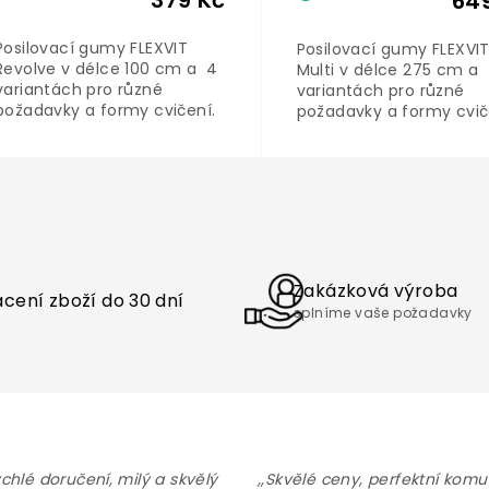
379 Kč
64
Posilovací gumy FLEXVIT
Posilovací gumy FLEXVI
Revolve v délce 100 cm a 4
Multi v délce 275 cm a
variantách pro různé
variantách pro různé
požadavky a formy cvičení.
požadavky a formy cvič
Vysoce elastické, odolné a
ať už protahování,
zároveň kompaktní. Skvelé
stabilizaci nebo posílení
pro rotační a anti- rotační
svalů.
O
trénink.
v
l
á
d
a
Zakázková výroba
cení zboží do 30 dní
c
splníme vaše požadavky
í
p
r
v
k
y
v
ý
ychlé doručení, milý a skvělý
,,Skvělé ceny, perfektní komu