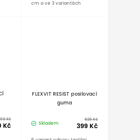
cm a ve 3 variantách
odporu poskytuje skvělé
možnosti pro všestranný
trénink a rehabilitaci
různých svalových skupin.
CÍ
FLEXVIT RESIST posilovací
S
guma
99 Kč
625 Kč
Skladem
 Kč
399 Kč
6 variant odporu textilní