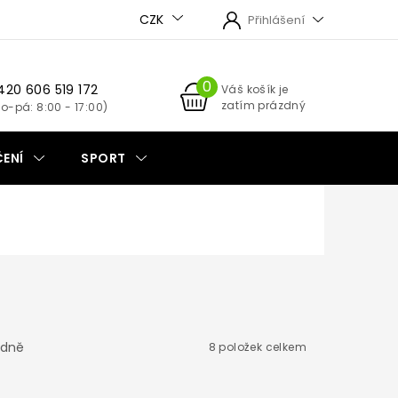
CZK
Přihlášení
420 606 519 172
NÁKUPNÍ
Váš košík je
zatím prázdný
KOŠÍK
ENÍ
SPORT
dně
8
položek celkem