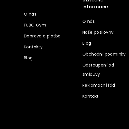
Vše o nákupu
t
informace
í
O nás
O nás
FUBO Gym
Naše posilovny
Doprava a platba
Blog
Kontakty
Obchodní podmínky
Blog
Odstoupení od
smlouvy
Reklamační řád
Kontakt