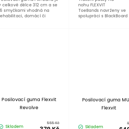
v celkové délce 312 cm a se
nohu FLEXVIT
16 smyčkami vhodná na
ToeBands navrženy ve
rehabilitaci, domácí či
spolupráci s BlackBoard
atletický trénink. Vyvinuta
Training na trénink sval
ve spolupráci s atletickým
prstů a chodidel běhe
trenérem Patrickem
stání i během chůze.
Herzogem a vývojářem
systému PAT. Ve dvou
variantách.
Posilovací guma Flexvit
Posilovací guma MU
Revolve
Flexvit
555 Kč
Skladem
Skladem