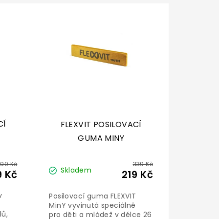
CÍ
FLEXVIT POSILOVACÍ
GUMA MINY
99 Kč
339 Kč
Skladem
9 Kč
219 Kč
v
Posilovací guma FLEXVIT
a
MinY vyvinutá speciálně
lů,
pro děti a mládež v délce 26