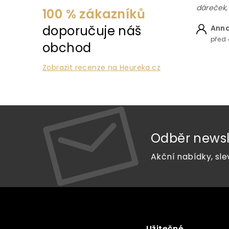
dáreček,
100 % zákazníků
doporučuje náš
Anna
před 
obchod
Zobrazit recenze na Heureka.cz
Odběr newsl
Akční nabídky, sle
Z
á
p
a
Užitečné