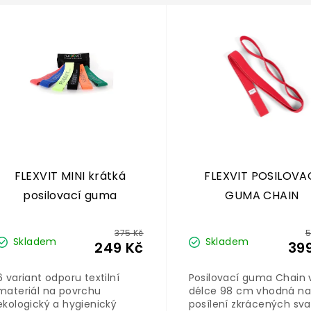
FLEXVIT MINI krátká
FLEXVIT POSILOVA
posilovací guma
GUMA CHAIN
375 Kč
5
Skladem
Skladem
249 Kč
39
6 variant odporu textilní
Posilovací guma Chain 
materiál na povrchu
délce 98 cm vhodná n
ekologický a hygienický
posílení zkrácených sva