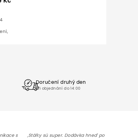
9 Kč
T
 4
ení,
Doručení druhý den
při objednání do 14:00
nikace s
,Stálky sú super. Dodávka hneď po