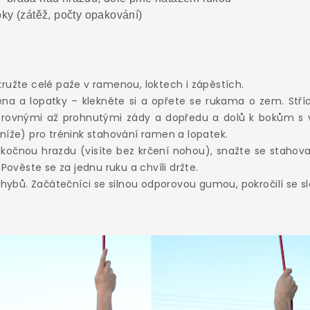
oky (zátěž, počty opakování)
ružte celé paže v ramenou, loktech i zápěstích.
ena a lopatky – klekněte si a opřete se rukama o zem. Stř
rovnými až prohnutými zády a dopředu a dolů k bokům s v
níže) pro trénink stahování ramen a lopatek.
kočnou hrazdu (visíte bez krčení nohou), snažte se stahov
 Pověste se za jednu ruku a chvíli držte.
 shybů. Začátečníci se silnou odporovou gumou, pokročilí se 