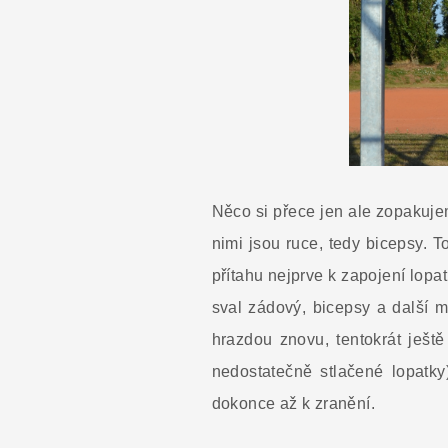
Něco si přece jen ale zopakuje
nimi jsou ruce, tedy bicepsy. 
přítahu nejprve k zapojení lopa
sval zádový, bicepsy a další me
hrazdou znovu, tentokrát ješt
nedostatečně stlačené lopatk
dokonce až k zranění.