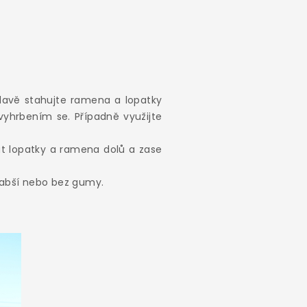
ídavě stahujte ramena a lopatky
yhrbením se. Případně využijte
at lopatky a ramena dolů a zase
slabší nebo bez gumy.