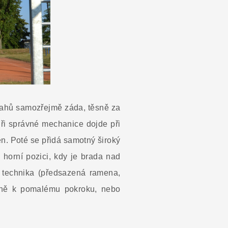
ítahů samozřejmě záda, těsně za
Při správné mechanice dojde při
en. Poté se přidá samotný široký
v horní pozici, kdy je brada nad
á technika (předsazená ramena,
álně k pomalému pokroku, nebo