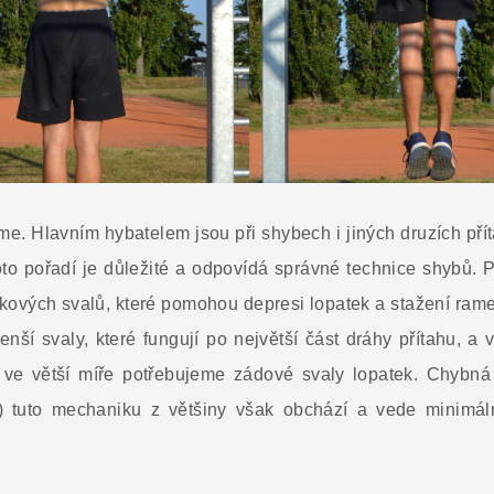
me. Hlavním hybatelem jsou při shybech i jiných druzích př
Toto pořadí je důležité a odpovídá správné technice shybů. 
tkových svalů, které pomohou depresi lopatek a stažení ram
nší svaly, které fungují po největší část dráhy přítahu, a 
ě ve větší míře potřebujeme zádové svaly lopatek. Chybn
y) tuto mechaniku z většiny však obchází a vede minim