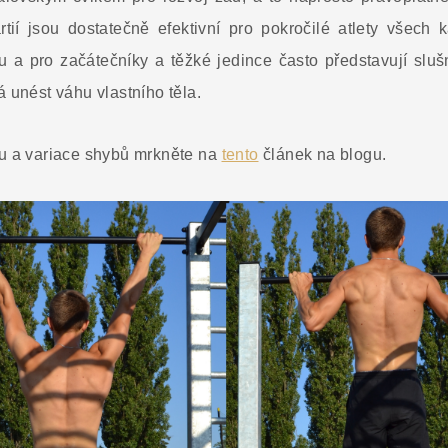
í jsou dostatečně efektivní pro pokročilé atlety všech kat
lu a pro začátečníky a těžké jedince často představují slu
á unést váhu vlastního těla.
ku a variace shybů mrkněte na
tento
článek na blogu.