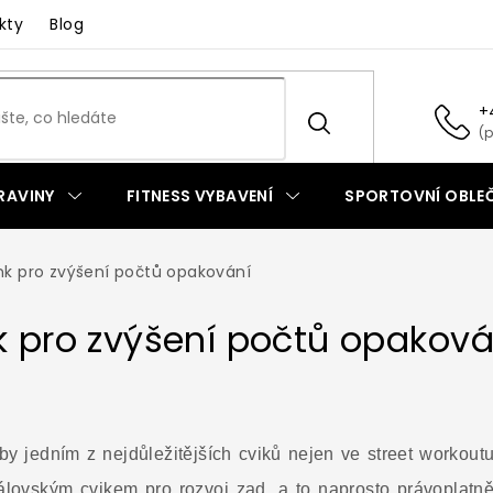
kty
Blog
+
RAVINY
FITNESS VYBAVENÍ
SPORTOVNÍ OBLEČ
nk pro zvýšení počtů opakování
k pro zvýšení počtů opaková
y jedním z nejdůležitějších cviků nejen ve street workou
álovským cvikem pro rozvoj zad, a to naprosto právoplatně