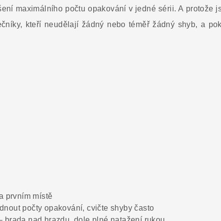
šení maximálního počtu opakování v jedné sérii. A protože j
čníky, kteří neudělají žádný nebo téměř žádný shyb, a pok
na prvním místě
nout počty opakování, cvičte shyby často
 brada nad hrazdu, dole plné natažení rukou