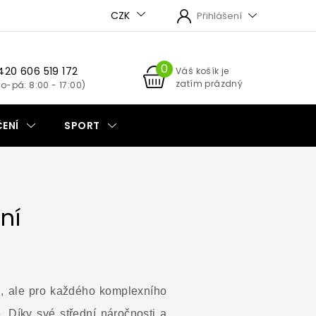
CZK
Přihlášení
420 606 519 172
NÁKUPNÍ
Váš košík je
zatím prázdný
KOŠÍK
ENÍ
SPORT
ní
tu, ale pro každého komplexního
. Díky své střední náročnosti a