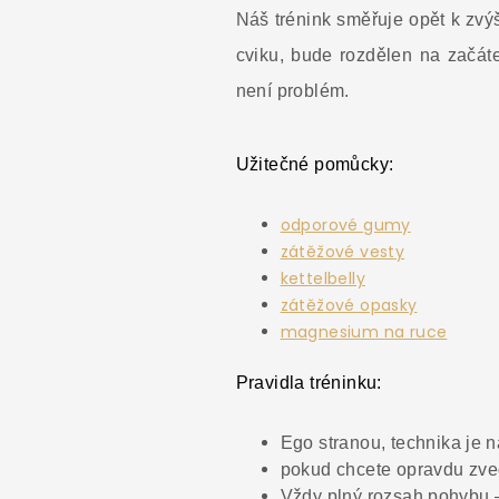
Náš trénink směřuje opět k zvý
cviku, bude rozdělen na začáte
není problém.
Užitečné pomůcky:
odporové gumy
zátěžové vesty
kettelbelly
zátěžové opasky
magnesium na ruce
Pravidla tréninku:
Ego stranou, technika je 
pokud chcete opravdu zved
Vždy plný rozsah pohybu –