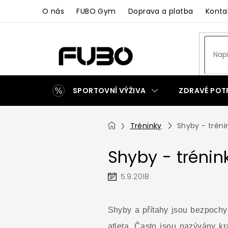
Přejít
O nás
FUBO Gym
Doprava a platba
Konta
na
obsah
SPORTOVNÍ VÝŽIVA
ZDRAVÉ POT
ZAKÁZKOVÁ VÝROBA
Domů
Tréninky
Shyby - tréni
Shyby - trénin
5.9.2018
Shyby a přítahy jsou bezpochyb
atleta. Často jsou nazývány kr