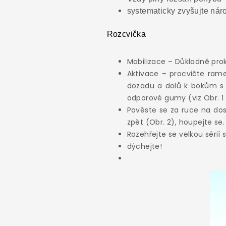
systematicky zvyšujte nár
Rozcvička
Mobilizace – Důkladně prok
Aktivace – procvičte ram
dozadu a dolů k bokům s 
odporové gumy (viz Obr. 1 
Pověste se za ruce na dos
zpět (Obr. 2), houpejte se.
Rozehřejte se velkou sérií
dýchejte!