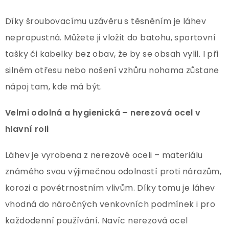
Díky šroubovacímu uzávěru s těsněním je láhev
nepropustná. Můžete ji vložit do batohu, sportovní
tašky či kabelky bez obav, že by se obsah vylil. I při
silném otřesu nebo nošení vzhůru nohama zůstane
nápoj tam, kde má být.
Velmi odolná a hygienická – nerezová ocel v
hlavní roli
Láhev je vyrobena z nerezové oceli – materiálu
známého svou výjimečnou odolností proti nárazům,
korozi a povětrnostním vlivům. Díky tomu je láhev
vhodná do náročných venkovních podmínek i pro
každodenní používání. Navíc nerezová ocel