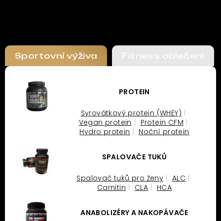
Sportovní výživa
Fitness oblečení
PROTEIN
Syrovátkový protein (WHEY)
Vegan protein
Protein CFM
Hydro protein
Noční protein
SPALOVAČE TUKŮ
Spalovač tuků pro ženy
ALC
Carnitin
CLA
HCA
ANABOLIZÉRY A NAKOPÁVAČE