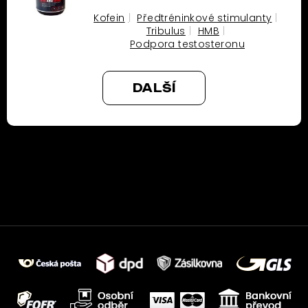
Kofein
Předtréninkové stimulanty
Tribulus
HMB
Podpora testosteronu
DALŠÍ