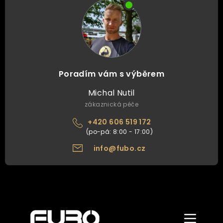
Poradím vám s výběrem
Michal Nutil
zákaznická péče
+420 606 519 172
info@fubo.cz
Zobrazit/skr