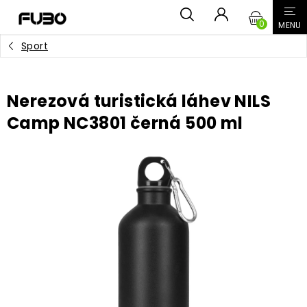
Přejít
NÁKUPN
na
obsah
Sport
KOŠÍK
Nerezová turistická láhev NILS
Camp NC3801 černá 500 ml