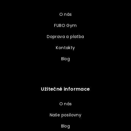
Vše o nákupu
t
í
O nás
FUBO Gym
Doprava a platba
Kontakty
Blog
Užitečné informace
O nás
Naše posilovny
Blog