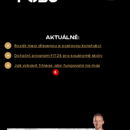
menu
ÚVOD
O NÁS
NAŠE NABÍDKA
AKTUÁLNĚ:
Rozdil mezi dřevenou a ocelovou konstukcí
NAŠE SLUŽBY
Dotační program FIT24 pro soukromé skoly
REALIZACE
Jak vybavit fitness, aby fungovalo na max
KONTAKT
6
... Více aktualit a tipů
ŘEŠENÍ NA KLÍČ
E-SHOP