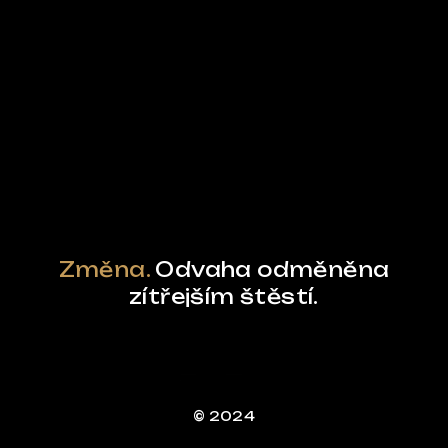
Ze světa FUBO
Powered by Curator.io
Změna.
Odvaha odměněna
zítřejším štěstí.
© 2024