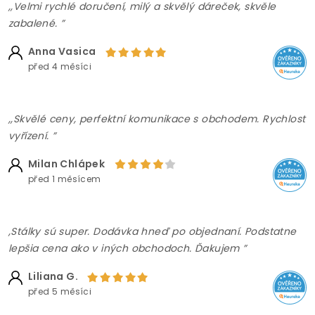
,,Velmi rychlé doručení, milý a skvělý dáreček, skvěle
zabalené. ”
Anna Vasica
před 4 měsíci
,,Skvělé ceny, perfektní komunikace s obchodem. Rychlost
vyřízení. ”
Milan Chlápek
před 1 měsícem
,Stálky sú super. Dodávka hneď po objednaní. Podstatne
lepšia cena ako v iných obchodoch. Ďakujem ”
Liliana G.
před 5 měsíci