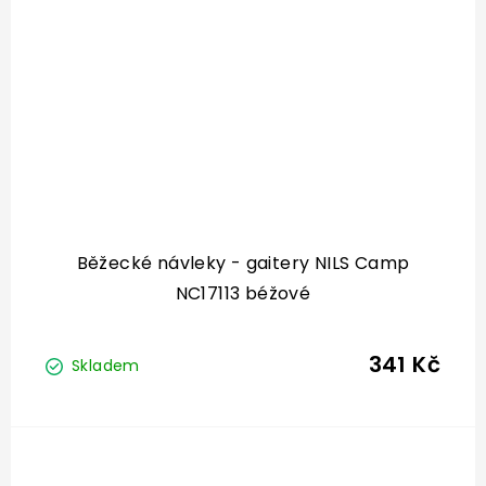
Běžecké návleky - gaitery NILS Camp
NC17113 béžové
341 Kč
Skladem