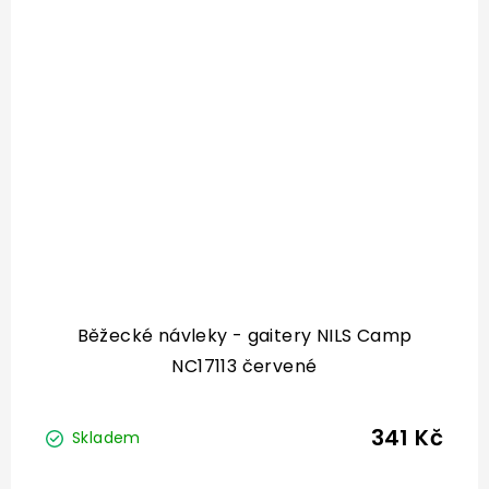
Běžecké návleky - gaitery NILS Camp
NC17113 červené
341 Kč
Skladem