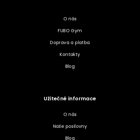
a
Vše o nákupu
t
í
O nás
FUBO Gym
Doprava a platba
Kontakty
Blog
Užitečné informace
O nás
Naše posilovny
Blog