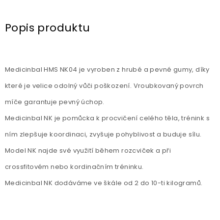
Popis produktu
Medicinbal HMS NK04 je vyroben z hrubé a pevné gumy, díky
které je velice odolný vůči poškození. Vroubkovaný povrch
míče garantuje pevný úchop.
Medicinbal NK je pomůcka k procvičení celého těla, trénink s
ním zlepšuje koordinaci, zvyšuje pohyblivost a buduje sílu.
Model NK najde své využití během rozcviček a při
crossfitovém nebo kordinačním tréninku.
Medicinbal NK dodáváme ve škále od 2 do 10-ti kilogramů.