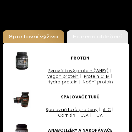
Sportovní výživa
Fitness oblečení
PROTEIN
Syrovátkový protein (WHEY)
Vegan protein
Protein CFM
Hydro protein
Noční protein
SPALOVAČE TUKŮ
Spalovač tuků pro ženy
ALC
Carnitin
CLA
HCA
ANABOLIZÉRY A NAKOPÁVAČE