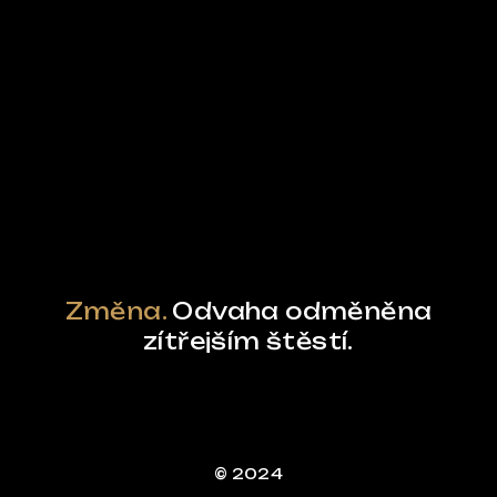
Ze světa FUBO
Powered by Curator.io
Změna.
Odvaha odměněna
zítřejším štěstí.
© 2024