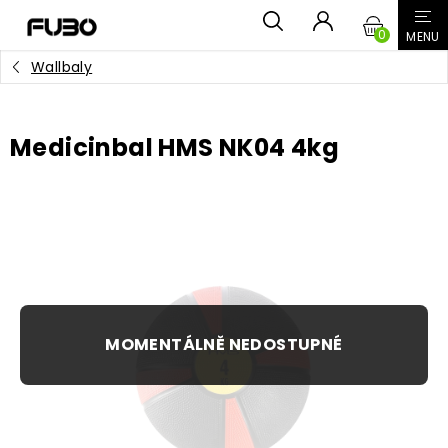
Přejít
NÁKUPN
na
obsah
Wallbaly
KOŠÍK
Medicinbal HMS NK04 4kg