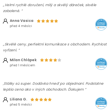
,,Velmi rychlé doručení, milý a skvělý dáreček, skvěle
zabalené. ”
Anna Vasica
před 4 měsíci
,,Skvělé ceny, perfektní komunikace s obchodem. Rychlost
vyřízení. ”
Milan Chlápek
před 1 měsícem
,Stálky sú super. Dodávka hneď po objednaní. Podstatne
lepšia cena ako v iných obchodoch. Ďakujem ”
Liliana G.
před 5 měsíci