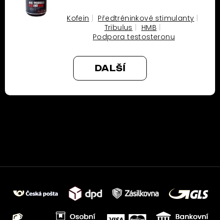
Kofein
Předtréninkové stimulanty
Tribulus
HMB
Podpora testosteronu
DALŠÍ