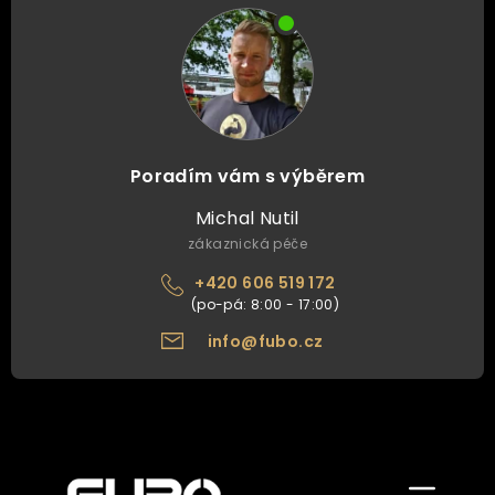
Poradím vám s výběrem
Michal Nutil
zákaznická péče
+420 606 519 172
info@fubo.cz
Zobrazit/skr