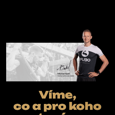
ŘEŠENÍ NA KLÍČ
E-SHOP
Víme,
co a pro koho