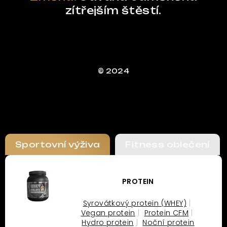
zítřejším štěstí.
© 2024
Sportovní výživa
Fitness oblečení
PROTEIN
Syrovátkový protein (WHEY)
Vegan protein
Protein CFM
Hydro protein
Noční protein