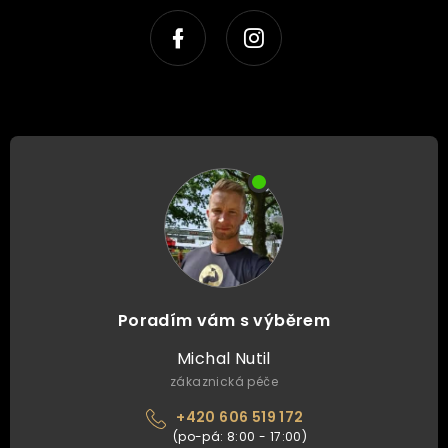
Poradím vám s výběrem
Michal Nutil
zákaznická péče
+420 606 519 172