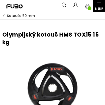
Přejít
NÁKUPN
na
obsah
Kotouče 50 mm
KOŠÍK
Olympijský kotouč HMS TOX15 15
kg