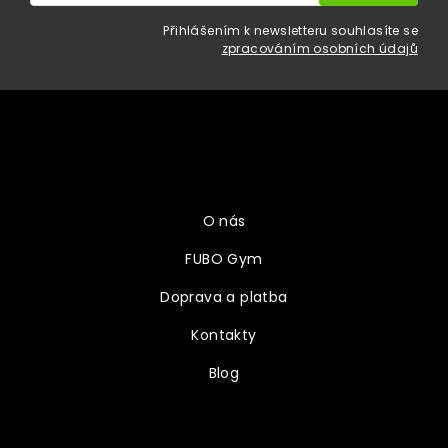
Přihlášením k newsletteru souhlasíte se
zpracováním osobních údajů
Z
á
p
a
Vše o nákupu
t
í
O nás
FUBO Gym
Doprava a platba
Kontakty
Blog