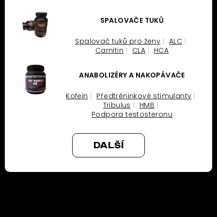
SPALOVAČE TUKŮ
Spalovač tuků pro ženy
ALC
Carnitin
CLA
HCA
ANABOLIZÉRY A NAKOPÁVAČE
Kofein
Předtréninkové stimulanty
Tribulus
HMB
Podpora testosteronu
DALŠÍ