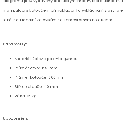
kilogramů jsou vybaveny praktickými madly, které usnadňují
manipulaci s kotoučem při nakládání a vykládnání z osy, ale
také jsou ideální ke cvikům se samostatným kotoučem.
Parametry:
Materiál: železo pokryto gumou
Průměr otvoru: 51 mm
Průměr kotouče: 360 mm
Šířka kotouče: 40 mm
Váha: 15 kg
Upozornění: