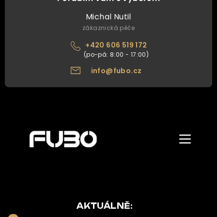
Michal Nutil
zákaznická péče
+420 606 519 172
info@fubo.cz
Zobrazit/skr
menu
ÚVOD
O NÁS
NAŠE NABÍDKA
AKTUÁLNĚ: