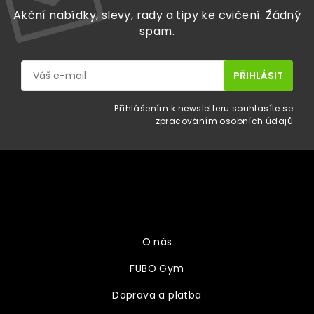
Akční nabídky, slevy, rady a tipy ke cvičení. Žádný
spam.
Přihlášením k newsletteru souhlasíte se
zpracováním osobních údajů
Z
á
p
a
Vše o nákupu
t
í
O nás
FUBO Gym
Doprava a platba