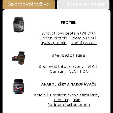
Sportovní výživa
Fitness oblečení
PROTEIN
Syrovátkový protein (WHEY)
Vegan protein
Protein CFM
Hydro protein
Noční protein
SPALOVAČE TUKŮ
Spalovač tuků pro ženy
ALC
Carnitin
CLA
HCA
ANABOLIZÉRY A NAKOPÁVAČE
Kofein
Předtréninkové stimulanty
Tribulus
HMB
Podpora testosteronu