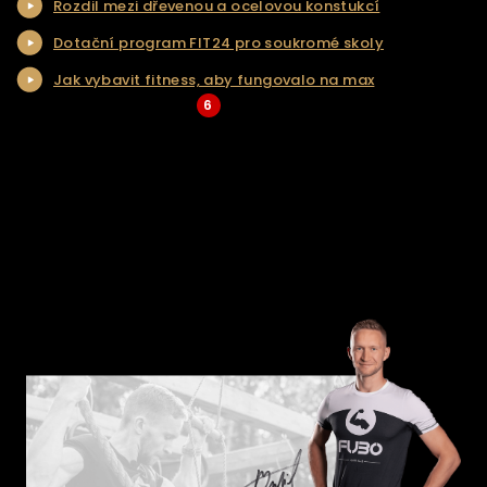
Rozdil mezi dřevenou a ocelovou konstukcí
NAŠE SLUŽBY
Dotační program FIT24 pro soukromé skoly
REALIZACE
Jak vybavit fitness, aby fungovalo na max
KONTAKT
6
... Více aktualit a tipů
ŘEŠENÍ NA KLÍČ
E-SHOP