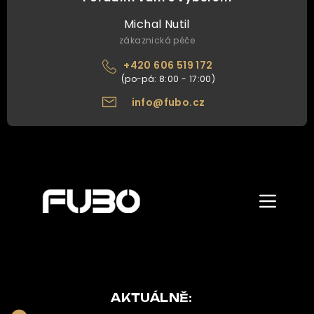
Michal Nutil
zákaznická péče
+420 606 519 172
info@fubo.cz
Zobrazit/skr
menu
ÚVOD
O NÁS
NAŠE NABÍDKA
AKTUÁLNĚ: