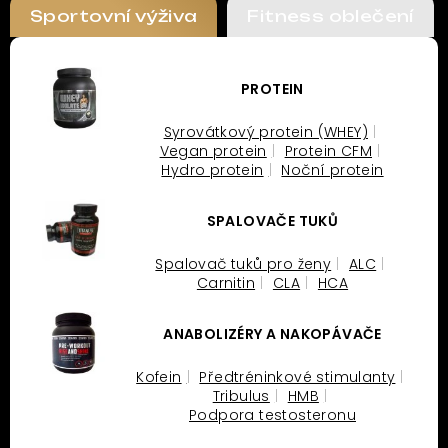
Sportovní výživa
Fitness oblečení
PROTEIN
Syrovátkový protein (WHEY)
Vegan protein
Protein CFM
Hydro protein
Noční protein
SPALOVAČE TUKŮ
Spalovač tuků pro ženy
ALC
Carnitin
CLA
HCA
ANABOLIZÉRY A NAKOPÁVAČE
Kofein
Předtréninkové stimulanty
Tribulus
HMB
Podpora testosteronu