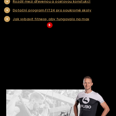
Rozdil mezi dřevenou a ocelovou konstukcí
NAŠE SLUŽBY
Dotační program FIT24 pro soukromé skoly
REALIZACE
Jak vybavit fitness, aby fungovalo na max
KONTAKT
6
... Více aktualit a tipů
ŘEŠENÍ NA KLÍČ
E-SHOP