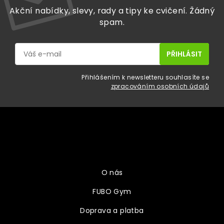
Akční nabídky, slevy, rady a tipy ke cvičení. Žádný
spam.
Přihlášením k newsletteru souhlasíte se
zpracováním osobních údajů
Z
á
p
a
Vše o nákupu
t
í
O nás
FUBO Gym
Doprava a platba