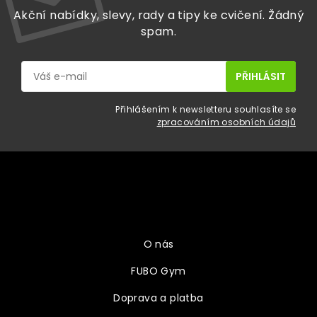
Akční nabídky, slevy, rady a tipy ke cvičení. Žádný
spam.
Přihlášením k newsletteru souhlasíte se
zpracováním osobních údajů
Z
á
p
a
Vše o nákupu
t
í
O nás
FUBO Gym
Doprava a platba