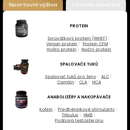
Sportovní výživa
Fitness oblečení
PROTEIN
Syrovátkový protein (WHEY)
Vegan protein
Protein CFM
Hydro protein
Noční protein
SPALOVAČE TUKŮ
Spalovač tuků pro ženy
ALC
Carnitin
CLA
HCA
ANABOLIZÉRY A NAKOPÁVAČE
Kofein
Předtréninkové stimulanty
Tribulus
HMB
Podpora testosteronu