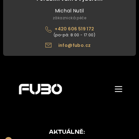
Michal Nutil
zákaznická péče
+420 606 519 172
info@fubo.cz
Zobrazit/skr
menu
ÚVOD
O NÁS
NAŠE NABÍDKA
AKTUÁLNĚ: