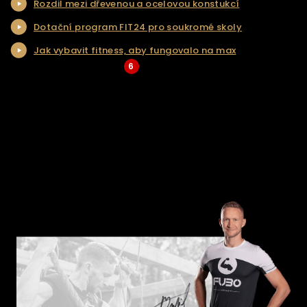
Rozdil mezi dřevenou a ocelovou konstukcí
NAŠE SLUŽBY
Dotační program FIT24 pro soukromé skoly
REALIZACE
Jak vybavit fitness, aby fungovalo na max
KONTAKT
6
... Více aktualit a tipů
ŘEŠENÍ NA KLÍČ
E-SHOP