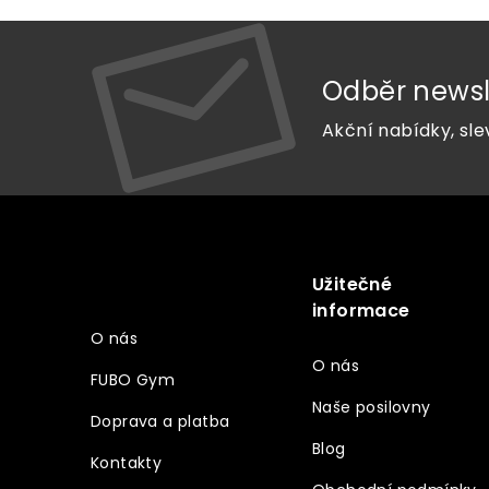
Odběr newsl
Akční nabídky, sle
Z
á
p
a
Užitečné
Vše o nákupu
t
informace
í
O nás
O nás
FUBO Gym
Naše posilovny
Doprava a platba
Blog
Kontakty