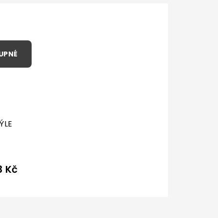
ÝLE
3 Kč