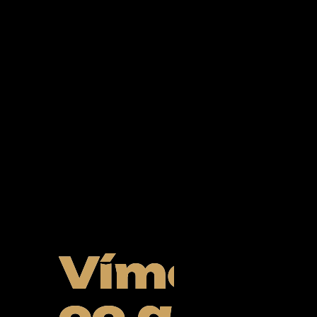
Ze
světa
FUBO
Víme,
co a pro 
Powered by Curator.i