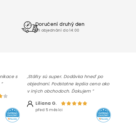
Doručení druhý den
při objednání do 14:00
nikace s
,Stálky sú super. Dodávka hneď po
 ”
objednaní. Podstatne lepšia cena ako
v iných obchodoch. Ďakujem ”
Liliana G.
před 5 měsíci