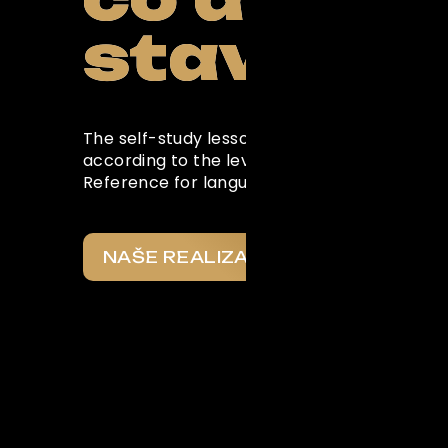
stavíme
The self-study lessons in this section are w
according to the levels of the Common Eu
Reference for languages
NAŠE REALIZACE
Co o