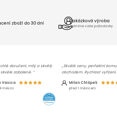
v
l
á
d
a
Zakázková výroba
cení zboží do 30 dní
c
splníme vaše požadavky
í
p
r
v
k
y
v
ý
ychlé doručení, milý a skvělý
,,Skvělé ceny, perfektní komu
p
 skvěle zabalené. ”
obchodem. Rychlost vyřízení.
i
s
 Vasica
Milan Chlápek
u
4 měsíci
před 1 měsícem