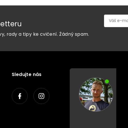
etteru
vy, rady a tipy ke cvičení. Žádný spam.
Sledujte nás
P
o
r
a
d
í
m