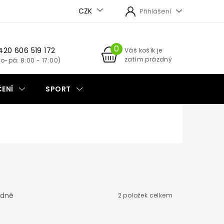
CZK
Přihlášení
420 606 519 172
NÁKUPNÍ
Váš košík je
zatím prázdný
KOŠÍK
ENÍ
SPORT
dně
2
položek celkem