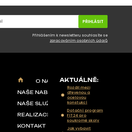
Přihlášením k newsletteru souhlasíte se
zpracováním osobních údajů
AKTUÁLNĚ:
O NÁS
Rozdil mezi
NAŠE NABÍDKA
dřevenou a
ocelovou
konstukcí
NAŠE SLUŽBY
Dotační program
REALIZACE
FIT24 pro
soukromé skoly
KONTAKT
Jak vybavit