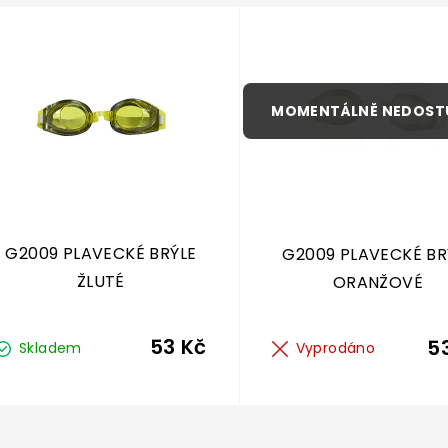
G2009 PLAVECKÉ BRÝLE
G2009 PLAVECKÉ BR
ŽLUTÉ
ORANŽOVÉ
53 Kč
5
Skladem
Vyprodáno
O