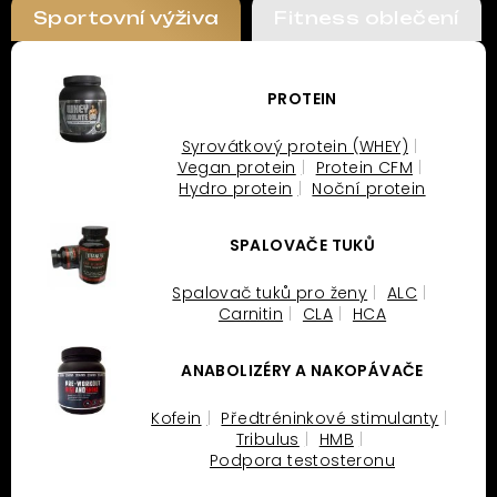
Sportovní výživa
Fitness oblečení
PROTEIN
Syrovátkový protein (WHEY)
Vegan protein
Protein CFM
Hydro protein
Noční protein
SPALOVAČE TUKŮ
Spalovač tuků pro ženy
ALC
Carnitin
CLA
HCA
ANABOLIZÉRY A NAKOPÁVAČE
Kofein
Předtréninkové stimulanty
Tribulus
HMB
Podpora testosteronu