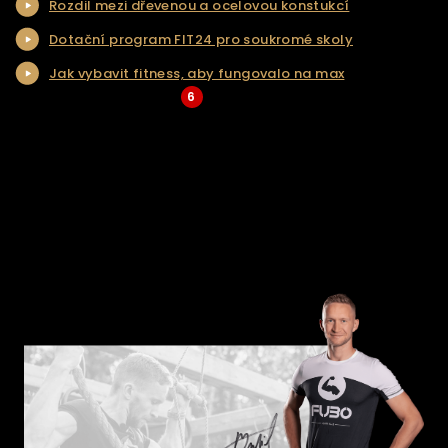
Rozdil mezi dřevenou a ocelovou konstukcí
NAŠE SLUŽBY
Dotační program FIT24 pro soukromé skoly
REALIZACE
Jak vybavit fitness, aby fungovalo na max
KONTAKT
6
... Více aktualit a tipů
ŘEŠENÍ NA KLÍČ
E-SHOP