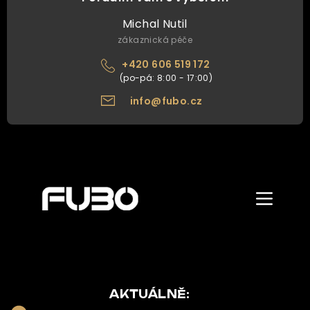
Michal Nutil
zákaznická péče
+420 606 519 172
info@fubo.cz
Zobrazit/skr
menu
ÚVOD
O NÁS
NAŠE NABÍDKA
AKTUÁLNĚ: