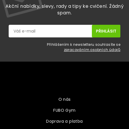
Akční nabídky, slevy, rady a tipy ke cvičení. Žádný
spam.
Přihlášením k newsletteru souhlasíte se
zpracováním osobních údajů
Z
á
p
a
Vše o nákupu
t
í
O nás
FUBO Gym
Doprava a platba