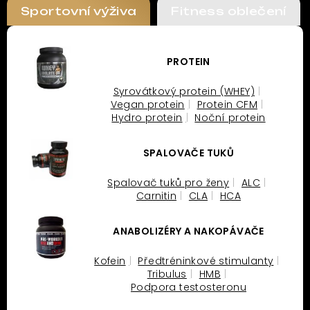
Sportovní výživa
Fitness oblečení
PROTEIN
Syrovátkový protein (WHEY)
Vegan protein
Protein CFM
Hydro protein
Noční protein
SPALOVAČE TUKŮ
Spalovač tuků pro ženy
ALC
Carnitin
CLA
HCA
ANABOLIZÉRY A NAKOPÁVAČE
Kofein
Předtréninkové stimulanty
Tribulus
HMB
Podpora testosteronu