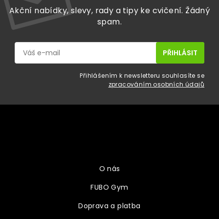
Akční nabídky, slevy, rady a tipy ke cvičení. Žádný
spam.
Přihlášením k newsletteru souhlasíte se
zpracováním osobních údajů
Z
á
p
a
Vše o nákupu
t
í
O nás
FUBO Gym
Doprava a platba