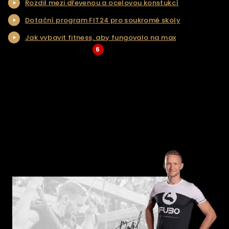
Rozdil mezi dřevenou a ocelovou konstukcí
NAŠE SLUŽBY
Dotační program FIT24 pro soukromé skoly
REALIZACE
Jak vybavit fitness, aby fungovalo na max
KONTAKT
6
... Více aktualit a tipů
ŘEŠENÍ NA KLÍČ
E-SHOP