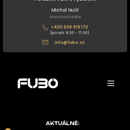
Michal Nutil
zákaznická péče
+420 606 519 172
info@fubo.cz
Zobrazit/skr
menu
ÚVOD
O NÁS
NAŠE NABÍDKA
AKTUÁLNĚ: