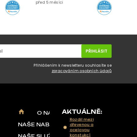
před 5 měsíci
Přihlášením k newsletteru souhlasíte se
zpracováním osobních údajů
AKTUÁLNĚ:
O NÁS
Rozdil mezi
NAŠE NABÍDKA
dřevenou a
ocelovou
konstukcí
NAŠE SLUŽBY