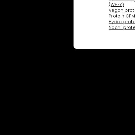
(WHEY)
Vegan prot
Protein CF
koho
o
Hydro prote
Noční prote
ritten and organised
ropean Framework of