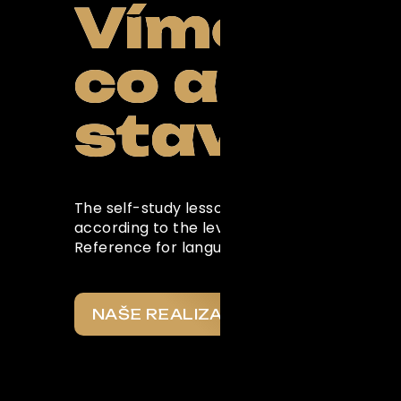
FUBO
Víme,
co a pro 
Powered by Curator.i
stavíme
The self-study lessons in this section are w
according to the levels of the Common Eu
Reference for languages
NAŠE REALIZACE