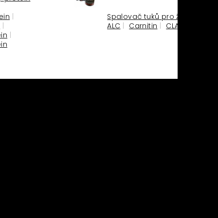
© 2024
ein
Spalovač tuků pro ženy
M
ALC
Carnitin
CLA
HCA
in
in