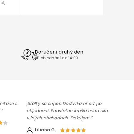
el,
oma.
a
nize
am...
Doručení druhý den
při objednání do 14:00
nikace s
,Stálky sú super. Dodávka hneď po
 ”
objednaní. Podstatne lepšia cena ako
v iných obchodoch. Ďakujem ”
Liliana G.