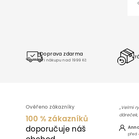
Doprava zdarma
Vrá
při nákupu nad 1999 Kč
Ověřeno zákazníky
,,Velmi r
dáreček,
100 % zákazníků
doporučuje náš
Anna
před 