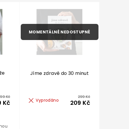
že
Jíme zdravě do 30 minut
99 Kč
299 Kč
Vyprodáno
9 Kč
209 Kč
lnou