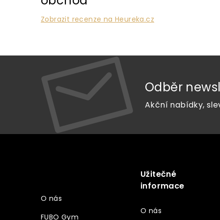
obchod
Zobrazit recenze na Heureka.cz
Odběr newsl
Akční nabídky, sle
Z
á
p
a
Užitečné
Vše o nákupu
t
informace
í
O nás
O nás
FUBO Gym