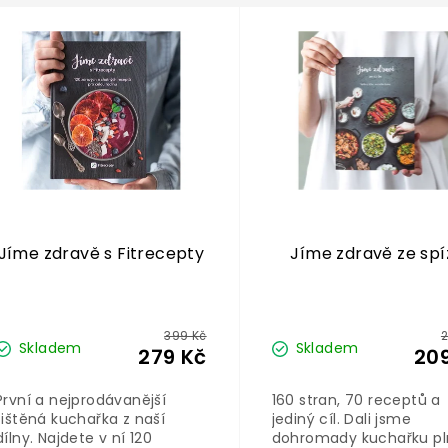
Jíme zdravě s Fitrecepty
Jíme zdravě ze spí
399 Kč
2
Skladem
Skladem
279 Kč
20
První a nejprodávanější
160 stran, 70 receptů a
tištěná kuchařka z naší
jediný cíl. Dali jsme
dílny. Najdete v ní 120
dohromady kuchařku p