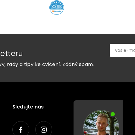
etteru
vy, rady a tipy ke cvičení. Žádný spam.
Sledujte nás
P
o
r