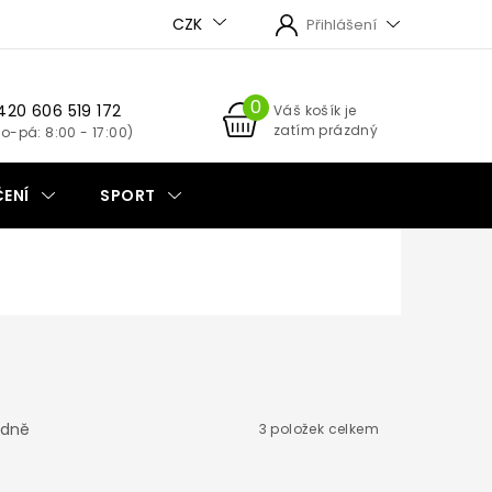
CZK
Přihlášení
420 606 519 172
NÁKUPNÍ
Váš košík je
zatím prázdný
KOŠÍK
ENÍ
SPORT
dně
3
položek celkem