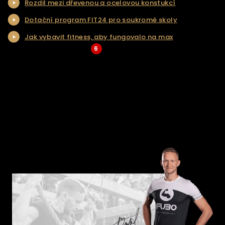
Rozdil mezi dřevenou a ocelovou konstukcí
NAŠE SLUŽBY
Dotační program FIT24 pro soukromé skoly
REALIZACE
Jak vybavit fitness, aby fungovalo na max
KONTAKT
6
... Více aktualit a tipů
ŘEŠENÍ NA KLÍČ
E-SHOP