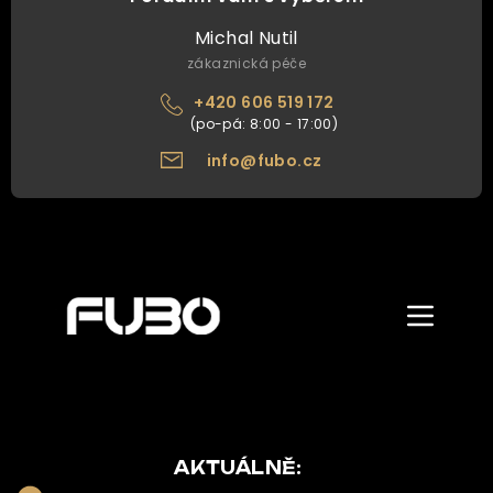
Michal Nutil
zákaznická péče
+420 606 519 172
info@fubo.cz
Zobrazit/skr
menu
ÚVOD
O NÁS
NAŠE NABÍDKA
AKTUÁLNĚ: