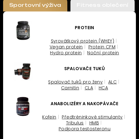
Sportovní výživa
Fitness oblečení
PROTEIN
Syrovátkový protein (WHEY)
Vegan protein
Protein CFM
Hydro protein
Noční protein
SPALOVAČE TUKŮ
Spalovač tuků pro ženy
ALC
Carnitin
CLA
HCA
ANABOLIZÉRY A NAKOPÁVAČE
Kofein
Předtréninkové stimulanty
Tribulus
HMB
Podpora testosteronu