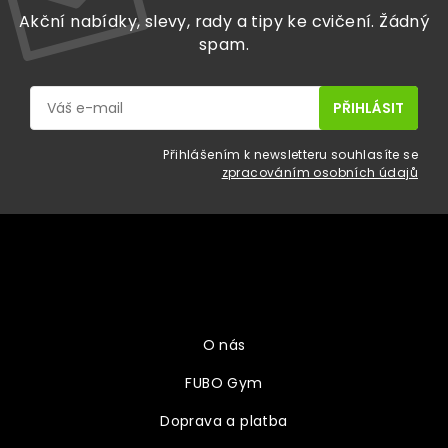
Akční nabídky, slevy, rady a tipy ke cvičení. Žádný
spam.
Přihlášením k newsletteru souhlasíte se
zpracováním osobních údajů
Z
á
p
a
Vše o nákupu
t
í
O nás
FUBO Gym
Doprava a platba